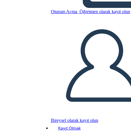
מכתב מכלא בירמינגהם - נושאים
Oturum Açma
Öğretmen olarak kayıt olun
Bu Öykü Panosunu kopyala
BİR HİKAYE PANOSU OLUŞTUR
SLAYT GÖSTERİSİNİ OYNAT
BENİ OKU
Bireysel olarak kayıt olun
Kayıt Olmak