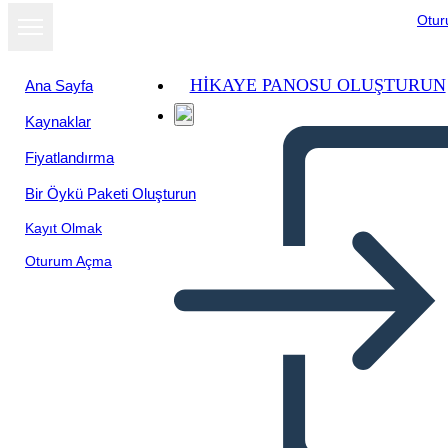
Otu
HIKAYE PANOSU OLUŞTURUN
Ana Sayfa
Kaynaklar
Fiyatlandırma
Bir Öykü Paketi Oluşturun
Kayıt Olmak
Oturum Açma