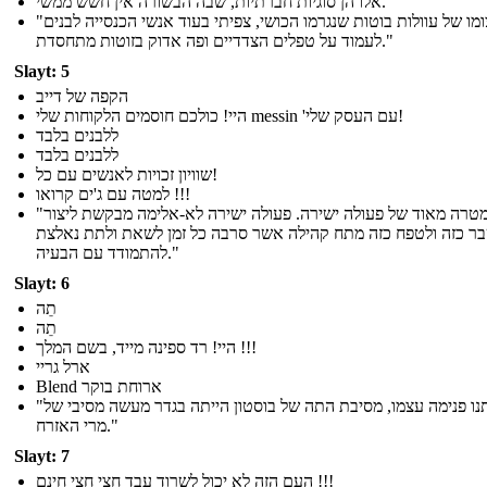
אלו הן סוגיות חברתיות, שבה הבשורה אין חשש ממשי.
"בעיצומו של עוולות בוטות שנגרמו הכושי, צפיתי בעוד אנשי הכנסייה לבנים
לעמוד על טפלים הצדדיים ופה אדוק בזוטות מתחסדת."
Slayt: 5
הקפה של דייב
היי! כולכם חוסמים הלקוחות שלי messin 'עם העסק שלי!
ללבנים בלבד
ללבנים בלבד
שוויון זכויות לאנשים עם כל!
למטה עם ג'ים קרואו !!!
"זוהי המטרה מאוד של פעולה ישירה. פעולה ישירה לא-אלימה מבקשת ליצור
ר כזה ולטפח כזה מתח קהילה אשר סרבה כל זמן לשאת ולתת נאלצת
להתמודד עם הבעיה."
Slayt: 6
תֵה
תֵה
היי! רד ספינה מייד, בשם המלך !!!
ארל גריי
Blend ארוחת בוקר
"ובמדינתנו פנימה עצמו, מסיבת התה של בוסטון הייתה בגדר מעשה מסיבי של
מרי האזרח."
Slayt: 7
העם הזה לא יכול לשרוד עבד חצי חצי חינם !!!