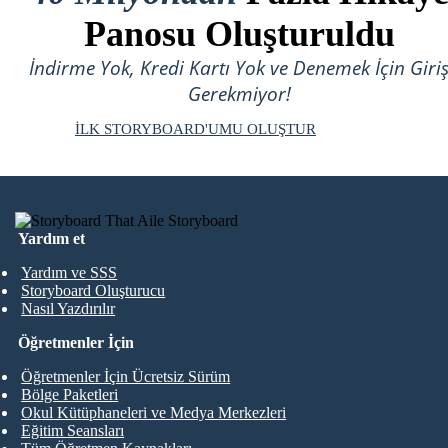
Panosu Oluşturuldu
İndirme Yok, Kredi Kartı Yok ve Denemek İçin Giri
Gerekmiyor!
İLK STORYBOARD'UMU OLUŞTUR
Yardım et
Yardım ve SSS
Storyboard Oluşturucu
Nasıl Yazdırılır
Öğretmenler İçin
Öğretmenler İçin Ücretsiz Sürüm
Bölge Paketleri
Okul Kütüphaneleri ve Medya Merkezleri
Eğitim Seansları