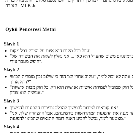
כלא בירמינגהם ידי מרטין לותר קינג | הטרנסצנדטליזם | התנועה לזכויות
האזרח | MLK Jr.
Öykü Penceresi Metni
Slayt: 1
עוול בכל מקום הוא איום על הצדק בכל מקום!
"אני בברמינגהם משום שהעוול הוא כאן ... אני נאלץ לשאת את הבשורה של
חופש מעבר עירי".
Slayt: 2
אתה לא יכול לומר, "עקוב אחרי הצו הזה כי שילוב נכון מוסרית הכושי
הוא אחיך?"
"כל חוק שמוביל לצמיחת אישיות אנושית הוא רק. כל חוק מבזת אישיות
אנושית הוא צודק."
Slayt: 3
אנו קוראים לציבור להמשיך להבליג צריכות ההפגנות להמשיך!
"אתה מגנה את ההפגנות המתרחשות בירמינגהם. אבל ההצהרה שלך, אני
מצטער לומר, נכשל להביע דאגה דומה התנאים שהביאו להפגנות."
Slayt: 4