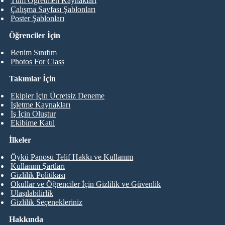
Tüm Öğretmen Kaynakları
Çalışma Sayfası Şablonları
Poster Şablonları
Öğrenciler İçin
Benim Sınıfım
Photos For Class
Takımlar İçin
Ekipler İçin Ücretsiz Deneme
İşletme Kaynakları
İş İçin Oluştur
Ekibime Katıl
İlkeler
Öykü Panosu Telif Hakkı ve Kullanım
Kullanım Şartları
Gizlilik Politikası
Okullar ve Öğrenciler İçin Gizlilik ve Güvenlik
Ulaşılabilirlik
Gizlilik Seçenekleriniz
Hakkında