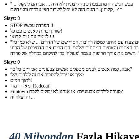
"... ועכשיו גישה זו מתבצעת כינה קיצונית לא היה ... אברהם לינקולן
[קיצוני]:." העם הזה לא יכול לשרוד חצי עבדות וחצי חינם '? "
Slayt: 8
STOP הפרדה עכשיו !!
שוויון זכויות לאנשים עם כל!
למטה עם ג'ים קרואו !!!
"אחרים צעדו עם אותנו למטה רחובות חסרי שם של הדרום ... שלא כמו כל
ה האחים והאחיות המתונים שלהם, הם הכירו את הדחיפות של הרגע
 תרופות עצמה 'פעולה' כדי להילחם במחלה של פרדה. "
Slayt: 0
אבא, למה אנשים לבנים מטפלים אנשים צבעוניים אכזריים כל כך?
איך אני יכול להסביר את זה לילדים שלי?
לתוך המים!
מאוחר מדי, Redcoat!
Funtown סגורה לילדים צבעוניים? אז אנחנו לא יכולים ללכת?
זה יעלה יה ...
40 Milyondan
Fazla Hikay