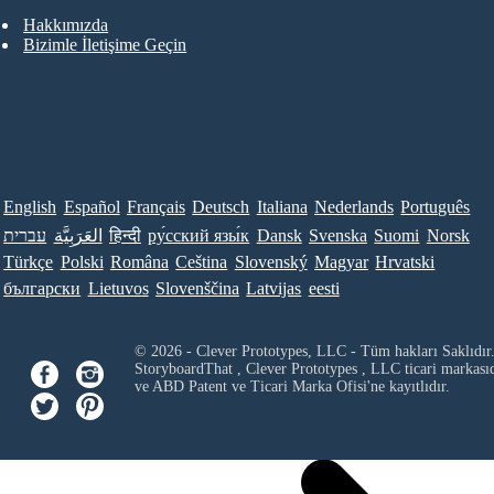
Hakkımızda
Bizimle İletişime Geçin
English
Español
Français
Deutsch
Italiana
Nederlands
Português
Norsk
Suomi
Svenska
Dansk
ру́сский язы́к
हिन्दी
العَرَبِيَّة
עברית
Türkçe
Polski
Româna
Ceština
Slovenský
Magyar
Hrvatski
български
Lietuvos
Slovenščina
Latvijas
eesti
© 2026 - Clever Prototypes, LLC - Tüm hakları Saklıdır
StoryboardThat ,
Clever Prototypes , LLC
ticari markası
ve ABD Patent ve Ticari Marka Ofisi'ne kayıtlıdır.