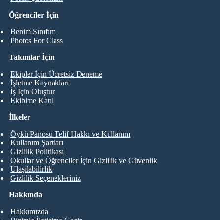
Öğrenciler İçin
Benim Sınıfım
Photos For Class
Takımlar İçin
Ekipler İçin Ücretsiz Deneme
İşletme Kaynakları
İş İçin Oluştur
Ekibime Katıl
İlkeler
Öykü Panosu Telif Hakkı ve Kullanım
Kullanım Şartları
Gizlilik Politikası
Okullar ve Öğrenciler İçin Gizlilik ve Güvenlik
Ulaşılabilirlik
Gizlilik Seçenekleriniz
Hakkında
Hakkımızda