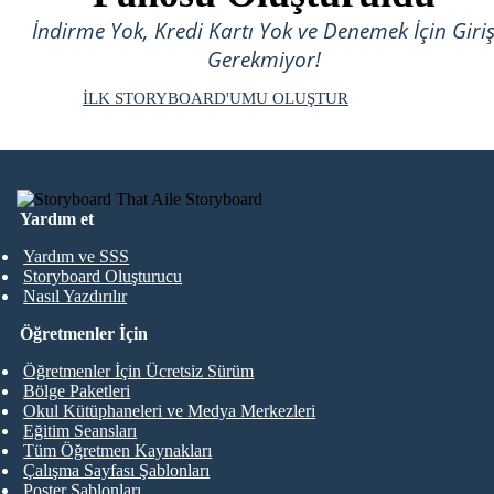
İndirme Yok, Kredi Kartı Yok ve Denemek İçin Giri
Gerekmiyor!
İLK STORYBOARD'UMU OLUŞTUR
Yardım et
Yardım ve SSS
Storyboard Oluşturucu
Nasıl Yazdırılır
Öğretmenler İçin
Öğretmenler İçin Ücretsiz Sürüm
Bölge Paketleri
Okul Kütüphaneleri ve Medya Merkezleri
Eğitim Seansları
Tüm Öğretmen Kaynakları
Çalışma Sayfası Şablonları
Poster Şablonları