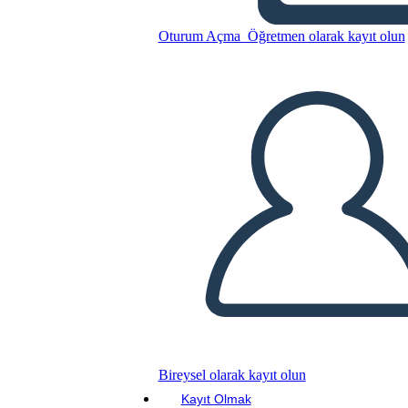
Oturum Açma
Öğretmen olarak kayıt olun
Bu Öykü Panosunu kopyala
BİR HİKAYE PANOSU OLUŞTUR
SLAYT GÖSTERİSİNİ OYNAT
BENİ OKU
Bireysel olarak kayıt olun
Kayıt Olmak