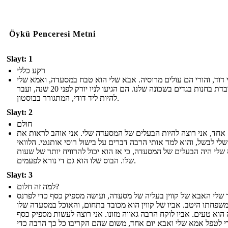
Öykü Penceresi Metni
Slayt: 1
רקע כללי
דוד, והורי הם עולים מרוסיה. אבא שלי הוא טבח במסעדה, ואמא שלי
עובדת בחנות בגדים בשכונה שלנו. הם הגיעו לניו יורק לפני 20 שנה, ועבר
להיות ליד דודי, המתגורר בבוסטון.
Slayt: 2
חולם
 אחד, אני רוצה להיות הבעלים של המסעדה שלי. אני אוהב לראות את
י לבשל, ​​והוא למד אותי הרבה דברים על בישול רוסי אותנטי. הלוואי
לי היה הבעלים של המסעדה, כי אז הוא יכול להרוויח יותר של שעות
שלו. הבוס שלו הוא גם די נורא לפעמים.
Slayt: 3
למה זה חלום?
שלי האבא של קווין בעליה של מסעדה, ועושה מספיק כסף כדי לפרנס
שפחתו היטב. אביו של קווין הוא מכובד בתחום, והאוכל במסעדה שלו
הוא טעים. אביו לוקח הרבה גאווה מזונו. אני רוצה לעשות מספיק כסף
י לטפל אמא שלי ואבא יום אחד, משום שהם הקריבו כל כך הרבה כדי