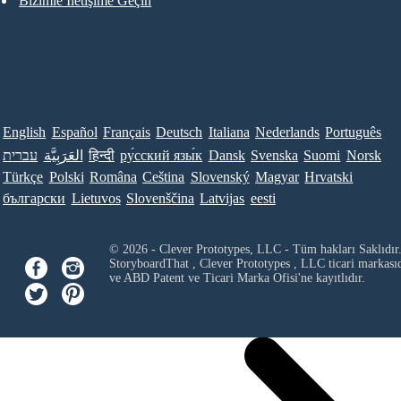
Bizimle İletişime Geçin
English
Español
Français
Deutsch
Italiana
Nederlands
Português
עברית
العَرَبِيَّة
हिन्दी
ру́сский язы́к
Dansk
Svenska
Suomi
Norsk
Türkçe
Polski
Româna
Ceština
Slovenský
Magyar
Hrvatski
български
Lietuvos
Slovenščina
Latvijas
eesti
© 2026 - Clever Prototypes, LLC - Tüm hakları Saklıdır
StoryboardThat ,
Clever Prototypes , LLC
ticari markası
ve ABD Patent ve Ticari Marka Ofisi'ne kayıtlıdır.