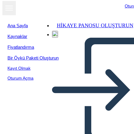
Otu
HIKAYE PANOSU OLUŞTURUN
Ana Sayfa
Kaynaklar
Fiyatlandırma
Bir Öykü Paketi Oluşturun
Kayıt Olmak
Oturum Açma
צימוק בשמש - חיבור חלומותיך