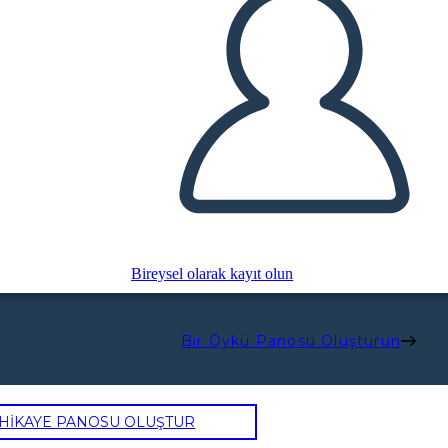
Bireysel olarak kayıt olun
Bir Öykü Panosu Oluşturun
 HİKAYE PANOSU OLUŞTUR