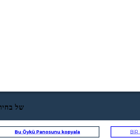
הנשיאות של ריצ Ws של בחירות 1972
Bu Öykü Panosunu kopyala
BİR