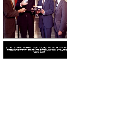
rezhnev and Nixon (https://www.flickr.com/photos/ciagov/8405493957/) - The Central Intelligence Agency - License: United States Government Work (http://w
 של 1972 התקיים בין ריצ'רד ניקסון המועמד הדמוקרטי ג'ורג
'י הוועדה שלו לבחירתו המחודשת של הנשיא
בחירתו חיוותה ב -7 בנובמבר 1972, עם ניקסון המתעוררים מנצח. עם זאת, 5
ם לפני, חקירות החלו אל מלון ווטרגייט פריצה (במטה
בחירתו חיוותה ב -7 בנובמבר 1972, עם ניקסון המתעוררים מנצח. עם זאת, 5
ימים לפני, חקירות החלו אל מלון ווטרגייט פריצה (במטה DNC), אשר יבואו
להרוס ניקסון.
1972 אות
מדוע N
מדוע NIXON WIN?