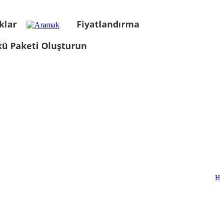
klar
Fiyatlandırma
kü Paketi Oluşturun
H