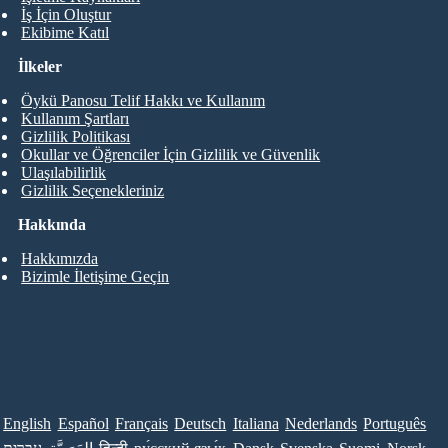
İş İçin Oluştur
Ekibime Katıl
İlkeler
Öykü Panosu Telif Hakkı ve Kullanım
Kullanım Şartları
Gizlilik Politikası
Okullar ve Öğrenciler İçin Gizlilik ve Güvenlik
Ulaşılabilirlik
Gizlilik Seçenekleriniz
Hakkında
Hakkımızda
Bizimle İletişime Geçin
English
Español
Français
Deutsch
Italiana
Nederlands
Português