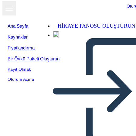
Otu
HIKAYE PANOSU OLUŞTURUN
Ana Sayfa
Kaynaklar
Fiyatlandırma
Bir Öykü Paketi Oluşturun
Kayıt Olmak
Oturum Açma
מלחמת הצרפתים והאינדיאנים 5