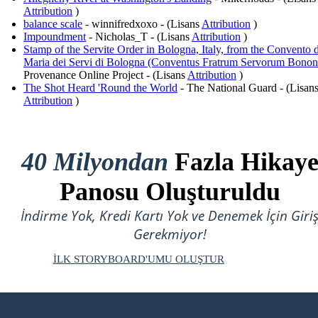
Attribution
)
balance scale
- winnifredxoxo - (Lisans
Attribution
)
Impoundment
- Nicholas_T - (Lisans
Attribution
)
Stamp of the Servite Order in Bologna, Italy, from the Convento d
Maria dei Servi di Bologna (Conventus Fratrum Servorum Bonon
Provenance Online Project - (Lisans
Attribution
)
The Shot Heard 'Round the World
- The National Guard - (Lisan
Attribution
)
40 Milyondan
Fazla Hikay
Panosu Oluşturuldu
İndirme Yok, Kredi Kartı Yok ve Denemek İçin Giri
Gerekmiyor!
İLK STORYBOARD'UMU OLUŞTUR