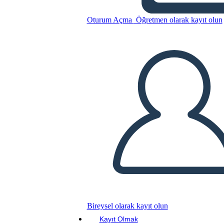
Ws
Oturum Açma
Öğretmen olarak kayıt olun
Bu Öykü Panosunu kopyala
BİR HİKAYE PANOSU OLUŞTUR
SLAYT GÖSTERİSİNİ OYNAT
BENİ OKU
Bireysel olarak kayıt olun
Kayıt Olmak