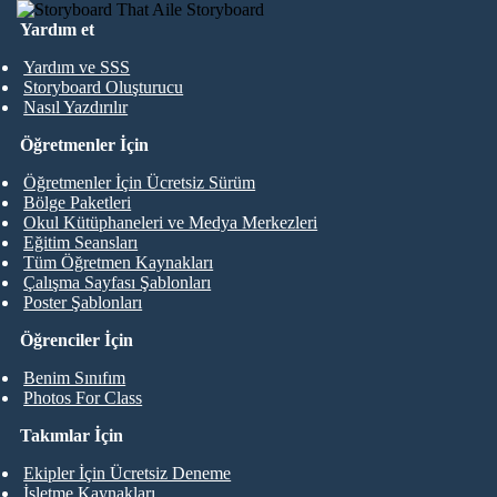
Yardım et
Yardım ve SSS
Storyboard Oluşturucu
Nasıl Yazdırılır
Öğretmenler İçin
Öğretmenler İçin Ücretsiz Sürüm
Bölge Paketleri
Okul Kütüphaneleri ve Medya Merkezleri
Eğitim Seansları
Tüm Öğretmen Kaynakları
Çalışma Sayfası Şablonları
Poster Şablonları
Öğrenciler İçin
Benim Sınıfım
Photos For Class
Takımlar İçin
Ekipler İçin Ücretsiz Deneme
İşletme Kaynakları