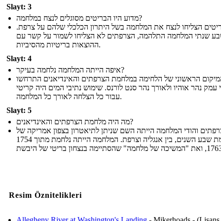
Slayt: 3
מדוע היו הבריטים מסוגלים לנצח במלחמה?
ריטים הצליחו לנצח את המלחמה בשל היתרון הכלכלי שלהם על צרפת
בע שנתי המלחמה התלהמה, הצרפתים לא הצליחו לשמור על קשר עם
ההוצאות בריטיות מהסיביות.
Slayt: 4
איפה הייתה המלחמה נלחמה בעיקר?
מיקום הראשוני של הלחימה במלחמת הצרפתים והאינדיאנים התרחשו
עמק נהר אוהיו ולאורך נהר סנט לורנס. שימוש נתיבי המים היה קריטי
עבור כל הצלחה לאורך כל המלחמה.
Slayt: 5
מה היה מלחמת הצרפתים והאינדיאנים?
פתים והודי המלחמה הייתה השם שניתן לתיאטרון בצפון אמריקה של
מלחמת שבע השנים, בין אנגליה וצרפת. המלחמה הייתה נלחמת מתוך 1754
Resim Öznitelikleri
Allegheny River at Washington's Landing
- Mikerhoads - (Lisans