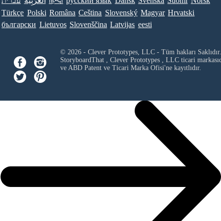
עברית
العَرَبِيَّة
हिन्दी
ру́сский язы́к
Dansk
Svenska
Suomi
Norsk
Türkçe
Polski
Româna
Ceština
Slovenský
Magyar
Hrvatski
български
Lietuvos
Slovenščina
Latvijas
eesti
© 2026 - Clever Prototypes, LLC - Tüm hakları Saklıdır
StoryboardThat ,
Clever Prototypes , LLC
ticari markası
ve ABD Patent ve Ticari Marka Ofisi'ne kayıtlıdır.