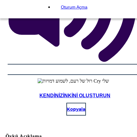
Oturum Açma
KENDINIZINKINI OLUŞTURUN
Kopyala
Öykü Açıklama