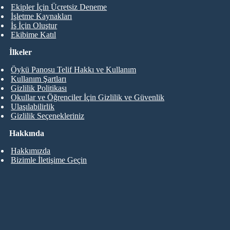
Ekipler İçin Ücretsiz Deneme
İşletme Kaynakları
İş İçin Oluştur
Ekibime Katıl
İlkeler
Öykü Panosu Telif Hakkı ve Kullanım
Kullanım Şartları
Gizlilik Politikası
Okullar ve Öğrenciler İçin Gizlilik ve Güvenlik
Ulaşılabilirlik
Gizlilik Seçenekleriniz
Hakkında
Hakkımızda
Bizimle İletişime Geçin