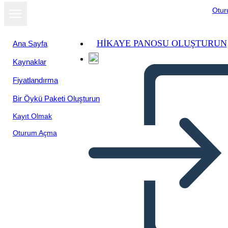
Otu
HIKAYE PANOSU OLUŞTURUN
Ana Sayfa
Kaynaklar
Fiyatlandırma
Bir Öykü Paketi Oluşturun
Kayıt Olmak
Oturum Açma