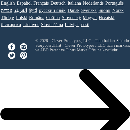
English
Español
Français
Deutsch
Italiana
Nederlands
Português
עברית
العَرَبِيَّة
हिन्दी
ру́сский язы́к
Dansk
Svenska
Suomi
Norsk
Türkçe
Polski
Româna
Ceština
Slovenský
Magyar
Hrvatski
български
Lietuvos
Slovenščina
Latvijas
eesti
© 2026 - Clever Prototypes, LLC - Tüm hakları Saklıdır
StoryboardThat ,
Clever Prototypes , LLC
ticari markası
ve ABD Patent ve Ticari Marka Ofisi'ne kayıtlıdır.