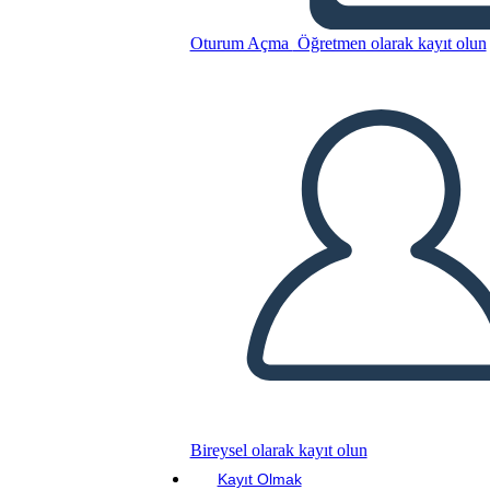
רול של רעם, לשמוע דמויות Cry
Oturum Açma
Öğretmen olarak kayıt olun
שלי
Bu Öykü Panosunu kopyala
BİR HİKAYE PANOSU OLUŞTUR
SLAYT GÖSTERİSİNİ OYNAT
BENİ OKU
Bireysel olarak kayıt olun
Kayıt Olmak