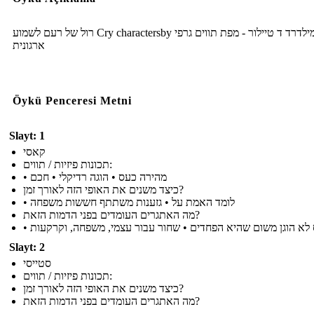
רול של רעם לשמוע Cry charactersby שלי מילדרד ד טיילור - מפת תווים גרפי
ארגונית
Öykü Penceresi Metni
Slayt: 1
קאסי
תכונות פיזיות / תווים:
• מהירה כעס • הוגה רדיקלי • חכם
כיצד משנים את האופי הזה לאורך זמן?
• לומד האמת על • גזענות משתתף חששות משפחה
מה האתגרים העומדים בפני הדמות הזאת?
•  לא הוגן משום שהיא הפחדים • שחור עבור עצמי, משפחה, וקרקעות
Slayt: 2
סטייסי
תכונות פיזיות / תווים:
כיצד משנים את האופי הזה לאורך זמן?
מה האתגרים העומדים בפני הדמות הזאת?