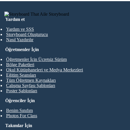
Yardım et
Yardım ve SSS
Storyboard Oluşturucu
Nasıl Yazdırılır
Öğretmenler İçin
Öğretmenler İçin Ücretsiz Sürüm
Bölge Paketleri
Okul Kütüphaneleri ve Medya Merkezleri
Eğitim Seansları
Tüm Öğretmen Kaynakları
Çalışma Sayfası Şablonları
Poster Şablonları
Öğrenciler İçin
Benim Sınıfım
Photos For Class
Takımlar İçin