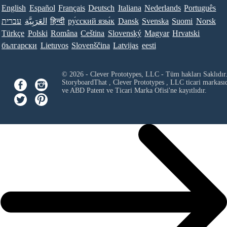
English
Español
Français
Deutsch
Italiana
Nederlands
Português
Norsk
Suomi
Svenska
Dansk
ру́сский язы́к
हिन्दी
العَرَبِيَّة
עברית
Türkçe
Polski
Româna
Ceština
Slovenský
Magyar
Hrvatski
български
Lietuvos
Slovenščina
Latvijas
eesti
© 2026 - Clever Prototypes, LLC - Tüm hakları Saklıdır
StoryboardThat ,
Clever Prototypes , LLC
ticari markası
ve ABD Patent ve Ticari Marka Ofisi'ne kayıtlıdır.