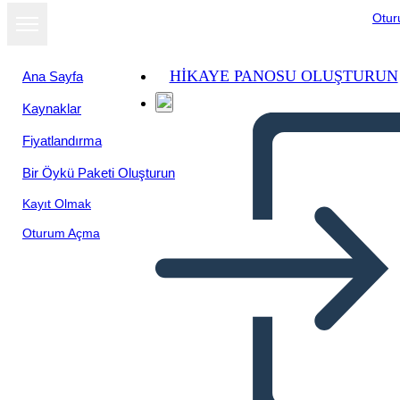
Otu
HIKAYE PANOSU OLUŞTURUN
Ana Sayfa
Kaynaklar
Fiyatlandırma
Bir Öykü Paketi Oluşturun
Kayıt Olmak
Oturum Açma