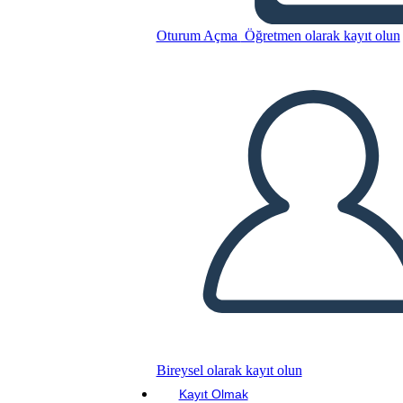
איך ביל הופך לחוק
Oturum Açma
Öğretmen olarak kayıt olun
Bu Öykü Panosunu kopyala
BİR HİKAYE PANOSU OLUŞTUR
SLAYT GÖSTERİSİNİ OYNAT
BENİ OKU
Bireysel olarak kayıt olun
Kayıt Olmak