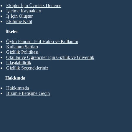
Ekipler İçin Ücretsiz Deneme
İşletme Kaynakları
İş İçin Oluştur
Ekibime Katıl
İlkeler
Öykü Panosu Telif Hakkı ve Kullanım
Kullanım Şartları
Gizlilik Politikası
Okullar ve Öğrenciler İçin Gizlilik ve Güvenlik
Ulaşılabilirlik
Gizlilik Seçenekleriniz
Hakkında
Hakkımızda
Bizimle İletişime Geçin