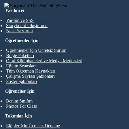
Yardım et
Yardım ve SSS
Storyboard Oluşturucu
Nasıl Yazdırılır
Öğretmenler İçin
Öğretmenler İçin Ücretsiz Sürüm
Bölge Paketleri
Okul Kütüphaneleri ve Medya Merkezleri
Eğitim Seansları
Tüm Öğretmen Kaynakları
Çalışma Sayfası Şablonları
Poster Şablonları
Öğrenciler İçin
Benim Sınıfım
Photos For Class
Takımlar İçin
Ekipler İçin Ücretsiz Deneme