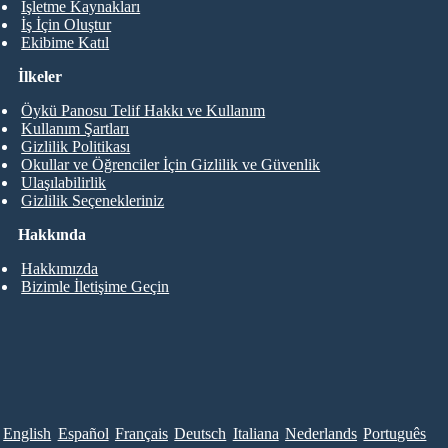
İşletme Kaynakları
İş İçin Oluştur
Ekibime Katıl
İlkeler
Öykü Panosu Telif Hakkı ve Kullanım
Kullanım Şartları
Gizlilik Politikası
Okullar ve Öğrenciler İçin Gizlilik ve Güvenlik
Ulaşılabilirlik
Gizlilik Seçenekleriniz
Hakkında
Hakkımızda
Bizimle İletişime Geçin
English
Español
Français
Deutsch
Italiana
Nederlands
Português