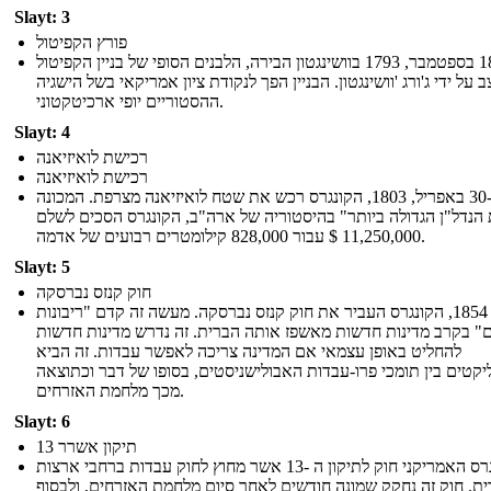
Slayt: 3
פורץ הקפיטול
ב -18 בספטמבר, 1793 בוושינגטון הבירה, הלבנים הסופי של בניין הקפיטול
ב על ידי ג'ורג 'וושינגטון. הבניין הפך לנקודת ציון אמריקאי בשל הישגיה
ההסטוריים יופי ארכיטקטוני.
Slayt: 4
רכישת לואיזיאנה
רכישת לואיזיאנה
ב -30 באפריל, 1803, הקונגרס רכש את שטח לואיזיאנה מצרפת. המכונה
הנדל"ן הגדולה ביותר" בהיסטוריה של ארה"ב, הקונגרס הסכים לשלם
11,250,000 $ עבור 828,000 קילומטרים רבועים של אדמה.
Slayt: 5
חוק קנזס נברסקה
בשנת 1854, הקונגרס העביר את חוק קנזס נברסקה. מעשה זה קדם "ריבונות
" בקרב מדינות חדשות מאשפז אותה הברית. זה נדרש מדינות חדשות
להחליט באופן עצמאי אם המדינה צריכה לאפשר עבדות. זה הביא
יקטים בין תומכי פרו-עבדות האבולישניסטים, בסופו של דבר וכתוצאה
מכך מלחמת האזרחים.
Slayt: 6
13 תיקון אשרר
הקונגרס האמריקני חוק לתיקון ה -13 אשר מחוץ לחוק עבדות ברחבי ארצות
ת. חוק זה נחקק שמונה חודשים לאחר סיום מלחמת האזרחים, ולבסוף