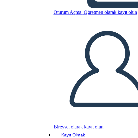
ציר הרשות המחוקקת
Oturum Açma
Öğretmen olarak kayıt olun
Bu Öykü Panosunu kopyala
BİR HİKAYE PANOSU OLUŞTUR
SLAYT GÖSTERİSİNİ OYNAT
BENİ OKU
Bireysel olarak kayıt olun
Kayıt Olmak