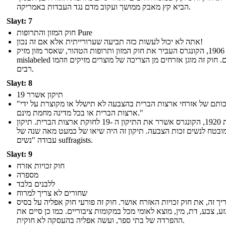
הביא קץ מאבק ממושך ועקוב מדם נגד העבדות באמריקה.
Slayt: 7
חוק המזון והתרופות Pure
אתה לא יכול לעשות כזה תביעה שערורייתית אלא אם זה נכון!
בשנת 1906, הקונגרס העביר את חוק המזון ותרופות הטהור, שאסר מזון מזיק
mislabeled וסמים. חוק זה מוגן אזרחים מן הצריכה של מוצרים מזיקים וזהמו
רבים.
Slayt: 8
19 תיקון אשרר
"זכותם של אזרחי ארצות הברית בהצבעה לא תישלל או מקוצרת על ידי
ארצות הברית או בכל מדינה מחמת מינם."
בשנת 1920, הקונגרס אשרר את התיקון ה -19 לחוקת ארצות הברית. תיקון
מובטח לנשים זכות הצבעה. תיקון זה היה שיאו של כמעט מאה שנה של
עבודה "נשים suffragists.
Slayt: 9
חוק זכויות אזרח
מספרה
ללבנים בלבד
שחורים לא צריך למרוח
ך זה, את חוק זכויות האזרח אושר. חוק זה פורעי חוק אפליה על בסיס
זע, צבע, דת, מין, מוצא לאומי מכל במקומות ציבוריים. כמו כן סיים את
ההפרדה של בתי ספר, ועשה אפליה בהעסקה לא חוקית.