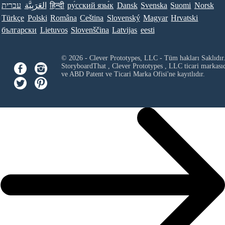
Norsk
Suomi
Svenska
Dansk
ру́сский язы́к
हिन्दी
العَرَبِيَّة
עברית
Türkçe
Polski
Româna
Ceština
Slovenský
Magyar
Hrvatski
български
Lietuvos
Slovenščina
Latvijas
eesti
© 2026 - Clever Prototypes, LLC - Tüm hakları Saklıdır
StoryboardThat ,
Clever Prototypes , LLC
ticari markası
ve ABD Patent ve Ticari Marka Ofisi'ne kayıtlıdır.