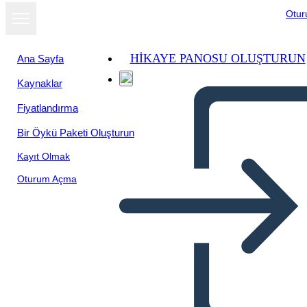
Otu
HIKAYE PANOSU OLUŞTURUN
Ana Sayfa
Kaynaklar
Fiyatlandırma
Bir Öykü Paketi Oluşturun
Kayıt Olmak
Oturum Açma