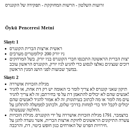
זרועות השלטון - הרשות המחוקקת - תפקידה של הקונגרס
Öykü Penceresi Metni
Slayt: 1
ראשית ארצות הברית הקונגרס
ניו יורק 200 קילומטרים מערבים
צות הברית הראשונה התכנסו חברי הקונגרס בניו יורק. בשל המרחקים
כים שנציגים נאלצו לנסוע כדי להגיע לניו יורק, הקונגרס הראשון עוכב
במשך שבועות לפני הושג המנין הראשון.
Slayt: 2
מגילת הזכויות אושררה
תיקון שאני קונגרס לא צריך לומר כי האומה יש רק דת אחת, או להגיד
אנשים שהם לא יכולים להתאמן דת על פי בחירתם; זה לא צריך להגיד
ים מה לומר או מה לכתוב בעיתונות; זה לא אמור להגיד לאנשים שהם
יכולים לקבל יחד כדי למחות בדרכי שלום, ולכתוב לממשלה להתלונן על
החלטה שנעשתה.
ב -15 בדצמבר, 1791 מגילת הזכויות אושררה על ידי הקונגרס. מגילת הזכויות
שרה התיקונים הראשונים לחוקת ארצות הברית, אשר נועדה להגן על
חירויות הפרט של האזרחים כגון חופש ביטוי, דת, והרכבה.