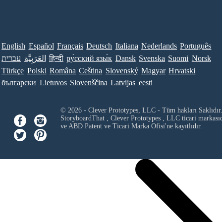
English
Español
Français
Deutsch
Italiana
Nederlands
Português
Norsk
Suomi
Svenska
Dansk
ру́сский язы́к
हिन्दी
العَرَبِيَّة
עברית
Türkçe
Polski
Româna
Ceština
Slovenský
Magyar
Hrvatski
български
Lietuvos
Slovenščina
Latvijas
eesti
© 2026 - Clever Prototypes, LLC - Tüm hakları Saklıdır
StoryboardThat ,
Clever Prototypes , LLC
ticari markası
ve ABD Patent ve Ticari Marka Ofisi'ne kayıtlıdır.