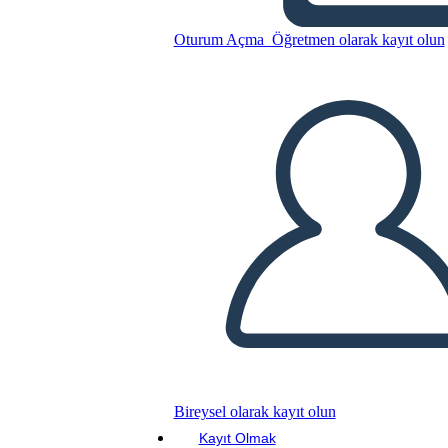
חמש חוק מבנה Play עבור המלך
ליר
Oturum Açma
Öğretmen olarak kayıt olun
Bu Öykü Panosunu kopyala
BİR HİKAYE PANOSU OLUŞTUR
SLAYT GÖSTERİSİNİ OYNAT
BENİ OKU
Bireysel olarak kayıt olun
Kayıt Olmak