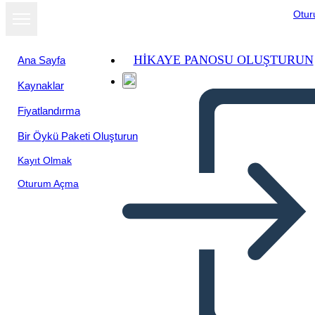
Otu
HIKAYE PANOSU OLUŞTURUN
Ana Sayfa
Kaynaklar
Fiyatlandırma
Bir Öykü Paketi Oluşturun
Kayıt Olmak
Oturum Açma