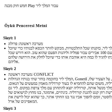
חמש חוק מבנה Play עבור המלך ליר
Öykü Penceresi Metni
Slayt: 1
מערכה ראשונה: פרולוג
ך ליר, בזקנתו שכל התלבטויות, מבקש לוותר הכסא לבנותיו כדי שיוכל
לפרוש עם 100 אבירים עבור פמליה וליהנות הפעם שהוא עזב. הוא דורש שכל
תו להגיד לו כמה היא אוהבת אותו כדי שיוכל לחלק את הירושה שלהם
אליהם.
Slayt: 2
מערכה ראשונה: CONFLICT
המלך ליר בחוכמה בוחר שתי בנותיו הגדולות, Goneril ו רגן, על הצעיר שלו,
ליה, משום שהם להחמיא לו בעוד קורדליה מאמין במעשים על הנאום.
לך מנשל אותה, קורדליה יוצא להתחתן עם מלך צרפת במקום. ליר גם
שת רוזן קנט להגנת קורדליה. בינתיים, אדמונד, בנו מחוץ לנישואים של
גלוסטר, זומם להפוך אביו נגד בנו החוקי אדגר, כך שהוא יכול לרשת את
המאפיינים של ארל.
Slayt: 3