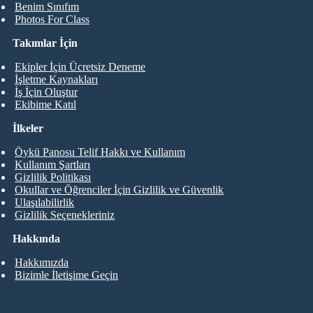
Benim Sınıfım
Photos For Class
Takımlar İçin
Ekipler İçin Ücretsiz Deneme
İşletme Kaynakları
İş İçin Oluştur
Ekibime Katıl
İlkeler
Öykü Panosu Telif Hakkı ve Kullanım
Kullanım Şartları
Gizlilik Politikası
Okullar ve Öğrenciler İçin Gizlilik ve Güvenlik
Ulaşılabilirlik
Gizlilik Seçenekleriniz
Hakkında
Hakkımızda
Bizimle İletişime Geçin