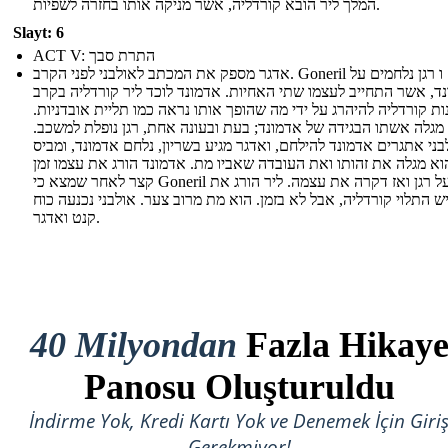
המלך ליר הובא קורדליה, אשר מניקה אותו בחזרה לשפיות.
Slayt: 6
ACT V: התרת סבך
אדגר מספק את המכתב לאולבני לפני הקרב. Goneril ו רגן נלחמים על
ד, אשר התחייב לעצמו שתי האחיות. אדמונד לוכד ליר קורדליה בקרב
ות קורדליה להיהרג על ידי מה שהופך אותו נראה כמו תליית אובדניות.
 מגלה אשתו הבגידה של אדמונד; בעת ובעונה אחת, רגן נופלת למשכב.
בני אתגרים אדמונד להילחם, ואדגר מגיע בשריון, נלחם אדמונד, ומביס
וא מגלה את זהותו ואת העובדה שאביו מת. אדמונד הורג את עצמו זמן
קצר לאחר שמצא כי Goneril מורעל רגן ואז דקרה את עצמה. ליר הורג את
 התלוי קורדליה, אבל לא בזמן. הוא מת מרוב צער. אולבני נכנעה כוח
קנט ואדגר.
40 Milyondan
Fazla Hikay
Panosu Oluşturuldu
İndirme Yok, Kredi Kartı Yok ve Denemek İçin Giri
Gerekmiyor!