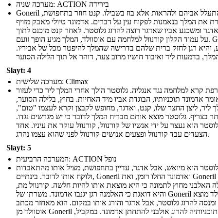
מערכה שניה: ACTION בירידה
Goneril ו רגן להתעלל אביהם ולהראות אלא בוז בשבילו. קנט חוזר בתחפושת,
 את המלך בנאמנות לפקוח עין על דברים. אדמונד טיולי מאבק מזויף
דגר ומשכנע אביו שאדגר רוצה להרוג גלוסטר. לאחר קנט מוכנס לתוך
על עמוד הקלון קורנוול למלחמה עם אוסוולד, המלך מגיע הופך זועם. Goneril
, והיא רגן לחזק ברית שלהם בדרישה שהמלך להיפטר מכל של אביריו.
Slayt: 4
מערכה שלישית: Climax
פת קרא למלחמה נגד אנגליה. גלוסטר הולך אחרי המלך ליר כדי לעזור
אומר אדמונד תוכניותיו, הבוגדת אביו מיד האחיות. בחוץ, בלילה הסוער,
 ליר, ליצן החצר שלו, קנט, ואדגר, מחופש לקבצן וקרא לעצמו "טום",
 בצריף. גלוסטר מוצא אותם מבריח המלך לדובר כי יש מגרשים נגדו.
לוסטר הוא נעצר על ידי אנשיו של קורנוול, קורנוול עוקר את עיניו. אחד
הצעדים עבד קורנוול ופצעים אנושים קורנוול לפני שהוא עצמו נהרג.
Slayt: 5
המערכה הרביעית: ACTION נופל
לוסטר הוא מיואש, אבל אדגר, עדיין בתחפושת, מציל אותו מהתאבדות
ולוקח אותו לדובר. בינתיים, Goneril ואדמונד החלו רומן, ואת Goneril רוצה
 האלבני מחוץ לתמונה כי היא מוצאת אותו להיות חלשה. קורנוול מת,
והיא דואגת כי האלמנה רגן יגנבו אדמונד. משרתו של Goneril אוסוולד מוצא
ומנסה להרוג גלוסטר, אבל אדגר והורג אותו במקום. הוא מאחזר מכתב
אוסוולד מן Goneril מראה תוכניותיה להרוג אולבני להתחתן אדמונד. במקביל,