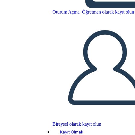
גליון foreshadowing & תבנית
Oturum Açma
Öğretmen olarak kayıt olun
Bu Öykü Panosunu kopyala
BİR HİKAYE PANOSU OLUŞTUR
SLAYT GÖSTERİSİNİ OYNAT
BENİ OKU
Bireysel olarak kayıt olun
Kayıt Olmak