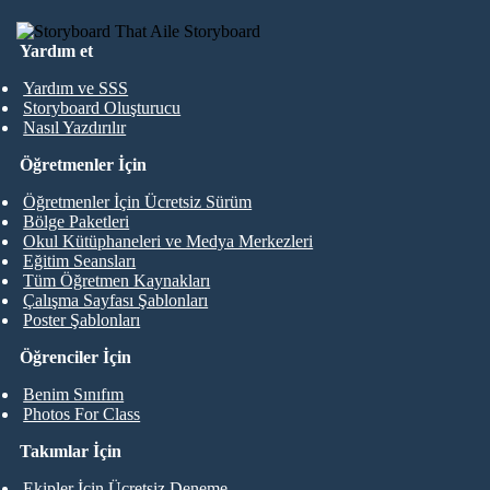
Yardım et
Yardım ve SSS
Storyboard Oluşturucu
Nasıl Yazdırılır
Öğretmenler İçin
Öğretmenler İçin Ücretsiz Sürüm
Bölge Paketleri
Okul Kütüphaneleri ve Medya Merkezleri
Eğitim Seansları
Tüm Öğretmen Kaynakları
Çalışma Sayfası Şablonları
Poster Şablonları
Öğrenciler İçin
Benim Sınıfım
Photos For Class
Takımlar İçin
Ekipler İçin Ücretsiz Deneme