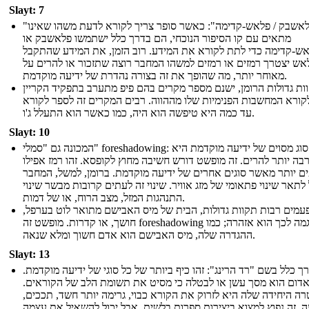
Slayt: 7
"פלאשבק / פלאש-קדימה": כאשר סופר צריך לקורא לדעת משהו שאינו
מתאים עם קו הסיפור הנוכחי, הם בדרך כלל ישתמשו פלאשבק או
ש-קדימה כדי לתת לקורא את המידע. רוב הזמן, את המידע שהתקבל
אש יצטרך רמזים או רמזים למשהו המחבר רוצה שתזכור או להרים על
מאוחר יותר, מה שהופך את זה בצורה נהדרת של ידיעה מוקדמת.
ות גדולות הרומן, ישנם מספר מקרים בהם פיפ מתערב בתפקיד הקריין
לקורא המחשבות הפנימיות שלו מההווה. רבים המקרים זה לספר לקורא
עד כמה היא טיפשה הוא היה, כמו כאשר הוא התעלל ג'ו.
Slayt: 10
המכונה גם "סמלי" foreshadowing: זה סוג מסוים של ידיעה מוקדמת היא
בה יותר להרים. זה מופשט דורש חשיבה מחוץ לקופסא. זהו רמז אפילו
ם יותר מאשר סוגים אחרים של ידיעה מוקדמת. ברומן, למשל, המחבר
 לתאר שינוי פתאומי של מזג אוויר. שינוי זה לעתים קרובות מבשר שינוי
התנהגות המזל, מצב הרוח, או של דמות.
עמים רבות תקוות גדולות, הבית של מיס האבישם מתואר לוט בערפל,
חושך, או קדרות. מופשט זה foreshadowing דוגמה לכך הוא אזהרה; כמו
ההגדרה שלה, מיס האבישם הוא אדם חשוך ומלא שנאה.
Slayt: 13
ך כלל בשם "רד הרינג": זהו כיף ביותר של כל סוגי של ידיעה מוקדמת.
אדום הוא מסך עשן או לבטלה כי מסיט את תשומת הלב של הקוראים.
ה היחידה שלה היא לזרוק את הקורא כבוי, גרימה יותר חשד, תככים,
. זה נפוץ למצוא ביצירות ספרות בלשית, אבל יכול להשאיל את עצמה