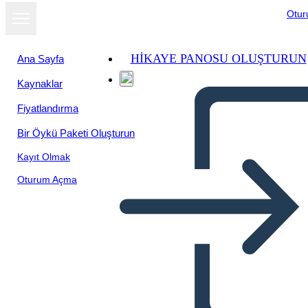
Otu
HIKAYE PANOSU OLUŞTURUN
Ana Sayfa
Kaynaklar
Fiyatlandırma
Bir Öykü Paketi Oluşturun
Kayıt Olmak
Oturum Açma
דוגמאות foreshadowing | סוגי