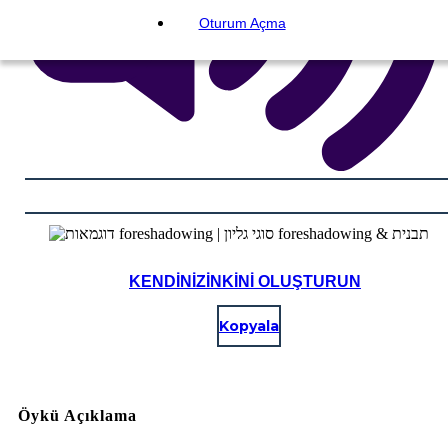
Oturum Açma
KENDINIZINKINI OLUŞTURUN
Kopyala
Öykü Açıklama