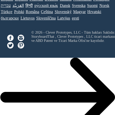
Norsk
Suomi
Svenska
Dansk
ру́сский язы́к
हिन्दी
العَرَبِيَّة
עברית
Türkçe
Polski
Româna
Ceština
Slovenský
Magyar
Hrvatski
български
Lietuvos
Slovenščina
Latvijas
eesti
© 2026 - Clever Prototypes, LLC - Tüm hakları Saklıdır
StoryboardThat ,
Clever Prototypes , LLC
ticari markası
ve ABD Patent ve Ticari Marka Ofisi'ne kayıtlıdır.