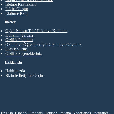
İşletme Kaynakları
İş İçin Oluştur
Ekibime Katıl
İlkeler
Öykü Panosu Telif Hakkı ve Kullanım
Kullanım Şartları
Gizlilik Politikası
Okullar ve Öğrenciler İçin Gizlilik ve Güvenlik
Ulaşılabilirlik
Gizlilik Seçenekleriniz
Hakkında
Hakkımızda
Bizimle İletişime Geçin
English
Español
Français
Deutsch
Italiana
Nederlands
Português