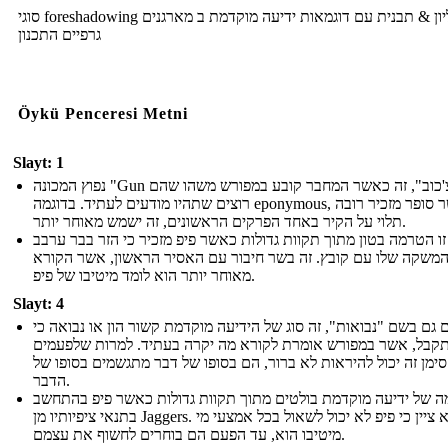
סוגי foreshadowing גליון & תבנית עם דוגמאות ידיעה מוקדמת ב מארגנים
גרפיים התכנון
Öykü Penceresi Metni
Slayt: 1
נפוץ המכונה "Gun של צ'כוב", זה כאשר המחבר קובע במפורש משהו שהם
רוצים שתהיו מודעים לעתיד. בדוגמה eponymous, כאשר סופר מזכיר רובה
תלוי על הקיר באחד הפרקים הראשונים, זה ישמש מאוחר יותר.
זו הטרמה בטון מתוך תקוות גדולות כאשר פיפ מזכיר כי הזר בבר ערבב
משקה שלו עם קובץ. זה בשר חיבור עם האסיר הראשון, אשר הקורא
מאוחר יותר הוא לומד מיטיבו של פיפ.
Slayt: 4
ם גם בשם "נבואות", זה סוג של הידיעה מוקדמת קשור הון או נבואה כי
קבל, אשר במפורש אומרת לקורא מה יקרה בעתיד. למרות שלפעמים
סימן זה יכול להיראות לא ברור, הם בסופו של דבר מתגשמים בסופו של
הדבר.
ה של ידיעה מוקדמת בולטים מתוך תקוות גדולות כאשר פיפ בהתחשב
בתנאי ציפיותיו מן Jaggers. הוא ציין כי פיפ לא יכול לשאול בכל אמצעי מי
מיטיבו הוא, עד הפעם הם בוחרים לחשוף את עצמם.