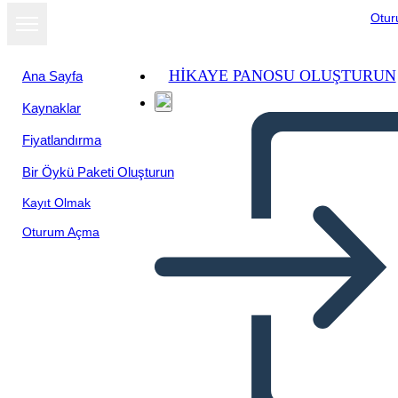
Otu
HIKAYE PANOSU OLUŞTURUN
Ana Sayfa
Kaynaklar
Fiyatlandırma
Bir Öykü Paketi Oluşturun
Kayıt Olmak
Oturum Açma