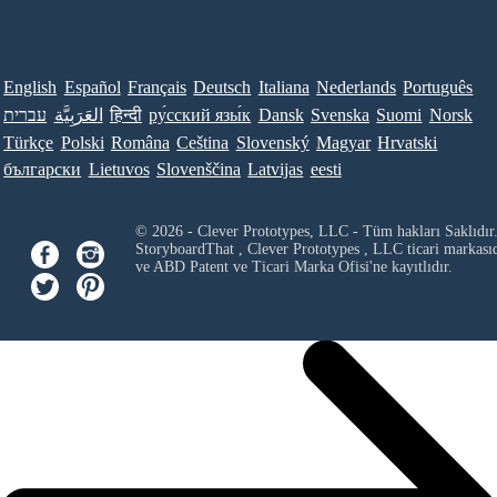
English
Español
Français
Deutsch
Italiana
Nederlands
Português
Norsk
Suomi
Svenska
Dansk
ру́сский язы́к
हिन्दी
العَرَبِيَّة
עברית
Türkçe
Polski
Româna
Ceština
Slovenský
Magyar
Hrvatski
български
Lietuvos
Slovenščina
Latvijas
eesti
© 2026 - Clever Prototypes, LLC - Tüm hakları Saklıdır
StoryboardThat ,
Clever Prototypes , LLC
ticari markası
ve ABD Patent ve Ticari Marka Ofisi'ne kayıtlıdır.