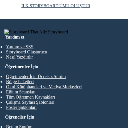
İLK STORYBOARD'UMU OLUŞTUR
Yardım et
Yardım ve SSS
Storyboard Oluşturucu
Nasıl Yazdırılır
Öğretmenler İçin
Öğretmenler İçin Ücretsiz Sürüm
Bölge Paketleri
Okul Kütüphaneleri ve Medya Merkezleri
Eğitim Seansları
Tüm Öğretmen Kaynakları
Çalışma Sayfası Şablonları
Poster Şablonları
Öğrenciler İçin
Benim Sınıfım