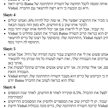
כריס רואה Batna אותה ומנסה לקבל תחושה של השורה התחתונה של
Vishal. היא גם קובעת כי היא רוצה להישאר עם החברה.
Slayt: 4
אני מכיר את התקציב יאפשר 7%. או שזה יכול להיות 6%, ואנחנו יכולים
לבקר אותו שוב ב 6 חודשים, ולא בזמן הזה בשנה הבאה.
זה יעבוד, אבל תן לי לראות אם אני יכול לדחוף אותו קצת יותר גבוה.
Vishal מעריך את המצב ומחליט כי Batna של כריס הוא כנראה קרוב השורה
התחתונה שלו. בהסתמך על רצונו של כריס להישאר, Vishal מרחיב הצעה
תתווסף לה ויתור נוסף.
Slayt: 5
נחנו פשוט אין לי את התקציב עבור בקנה המידה של גידול. אבל אנחנו
ריכים את העבודה שלך, ואת רוצה לעשות כל מה שניתן כדי להשאיר
אותך כאן.
ס, אני אולי שחוק זה. אני יודע שיש אנשים אחרים שתוכל לעשות את
העבודה הזאת.
Vishal מאותת כי הביקוש של כריס הוא מעבר השורה התחתונה שלו, ושהוא
יודע Batna שלה הוא כנראה לעזוב את החברה.
Slayt: 6
בואו לפצל את ההבדל. 6.5% וסקירה לאחר 8 חודשים, לאחר שנת הכספים
מסתיימת?
חישת Vishal קרובה השורה התחתונה שלו, כריס מונה בגבולות Vishal