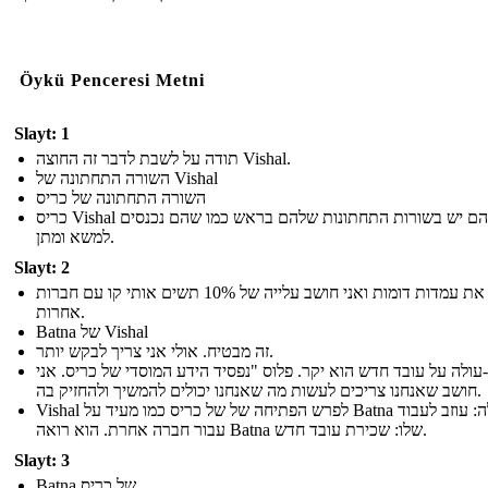
Öykü Penceresi Metni
Slayt: 1
תודה על לשבת לדבר זה החוצה Vishal.
השורה התחתונה של Vishal
השורה התחתונה של כריס
כריס Vishal לשניהם יש בשורות התחתונות שלהם בראש כמו שהם נכנסים
למשא ומתן.
Slayt: 2
בדקתי את עמדות דומות ואני חושב עלייה של 10% תשים אותי קו עם חברות
אחרות.
Batna של Vishal
זה מבטיח. אולי אני צריך לבקש יותר.
עולה על עובד חדש הוא יקר. פלוס "נפסיד הידע המוסדי של כריס. אני
חושב שאנחנו צריכים לעשות מה שאנחנו יכולים להמשיך ולהחזיק בה.
Vishal לפרש הפתיחה של של כריס כמו מעיד על Batna שלה: עוזב לעבוד
עבור חברה אחרת. הוא רואה Batna שלו: שכירת עובד חדש.
Slayt: 3
Batna של כריס