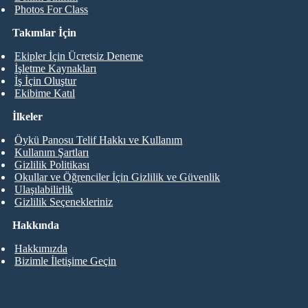
Photos For Class
Takımlar İçin
Ekipler İçin Ücretsiz Deneme
İşletme Kaynakları
İş İçin Oluştur
Ekibime Katıl
İlkeler
Öykü Panosu Telif Hakkı ve Kullanım
Kullanım Şartları
Gizlilik Politikası
Okullar ve Öğrenciler İçin Gizlilik ve Güvenlik
Ulaşılabilirlik
Gizlilik Seçenekleriniz
Hakkında
Hakkımızda
Bizimle İletişime Geçin