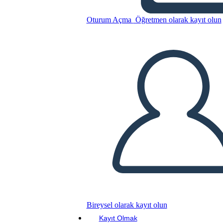
Batna בפעולה
Oturum Açma
Öğretmen olarak kayıt olun
Bu Öykü Panosunu kopyala
BİR HİKAYE PANOSU OLUŞTUR
SLAYT GÖSTERİSİNİ OYNAT
BENİ OKU
Bireysel olarak kayıt olun
Kayıt Olmak