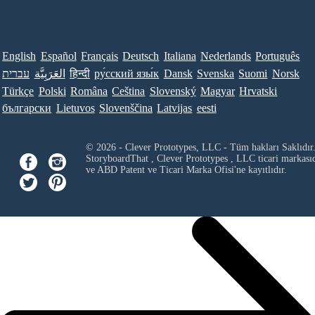
English
Español
Français
Deutsch
Italiana
Nederlands
Português
עברית
العَرَبِيَّة
हिन्दी
ру́сский язы́к
Dansk
Svenska
Suomi
Norsk
Türkçe
Polski
Româna
Ceština
Slovenský
Magyar
Hrvatski
български
Lietuvos
Slovenščina
Latvijas
eesti
© 2026 - Clever Prototypes, LLC - Tüm hakları Saklıdır
StoryboardThat ,
Clever Prototypes , LLC
ticari markası
ve ABD Patent ve Ticari Marka Ofisi'ne kayıtlıdır.