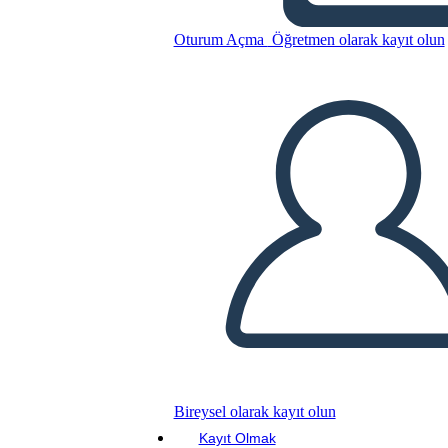
घटाव लैंडस्केप बीडब्ल्यू 3
Oturum Açma
Öğretmen olarak kayıt olun
Bu Öykü Panosunu kopyala
BİR HİKAYE PANOSU OLUŞTUR
SLAYT GÖSTERİSİNİ OYNAT
BENİ OKU
Bireysel olarak kayıt olun
Kayıt Olmak