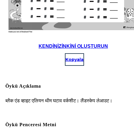
KENDINIZINKINI OLUŞTURUN
Kopyala
Öykü Açıklama
ब्लैक एंड व्हाइट एलियन थीम घटाव वर्कशीट। लैंडस्केप लेआउट।
Öykü Penceresi Metni