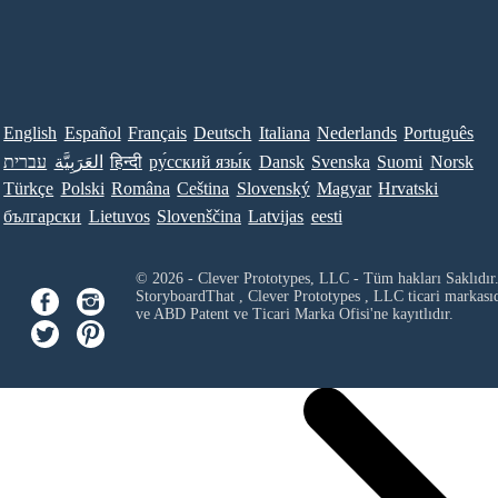
English
Español
Français
Deutsch
Italiana
Nederlands
Português
עברית
العَرَبِيَّة
हिन्दी
ру́сский язы́к
Dansk
Svenska
Suomi
Norsk
Türkçe
Polski
Româna
Ceština
Slovenský
Magyar
Hrvatski
български
Lietuvos
Slovenščina
Latvijas
eesti
© 2026 - Clever Prototypes, LLC - Tüm hakları Saklıdır
StoryboardThat ,
Clever Prototypes , LLC
ticari markası
ve ABD Patent ve Ticari Marka Ofisi'ne kayıtlıdır.