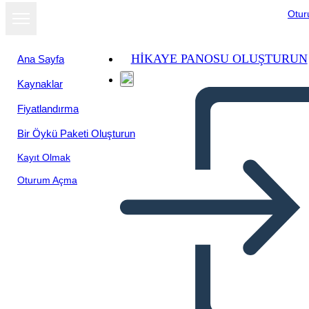
Otu
HIKAYE PANOSU OLUŞTURUN
Ana Sayfa
Kaynaklar
Slayt gösterisi
Fiyatlandırma
olarak
görüntüle
Bir Öykü Paketi Oluşturun
Kayıt Olmak
Oturum Açma
मुख्य विचार और विवरण 3