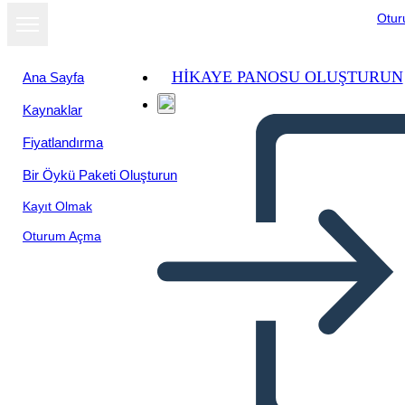
Otu
HIKAYE PANOSU OLUŞTURUN
Ana Sayfa
Kaynaklar
Fiyatlandırma
Bir Öykü Paketi Oluşturun
Kayıt Olmak
Oturum Açma