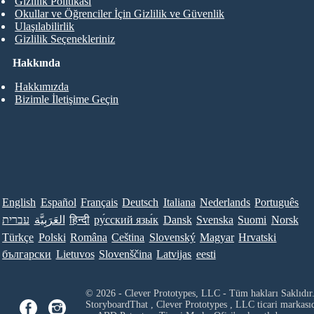
Gizlilik Politikası
Okullar ve Öğrenciler İçin Gizlilik ve Güvenlik
Ulaşılabilirlik
Gizlilik Seçenekleriniz
Hakkında
Hakkımızda
Bizimle İletişime Geçin
English
Español
Français
Deutsch
Italiana
Nederlands
Português
עברית
العَرَبِيَّة
हिन्दी
ру́сский язы́к
Dansk
Svenska
Suomi
Norsk
Türkçe
Polski
Româna
Ceština
Slovenský
Magyar
Hrvatski
български
Lietuvos
Slovenščina
Latvijas
eesti
© 2026 - Clever Prototypes, LLC - Tüm hakları Saklıdır
StoryboardThat ,
Clever Prototypes , LLC
ticari markası