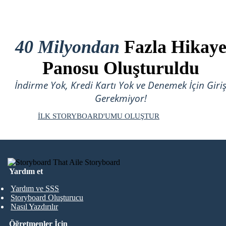
40 Milyondan
Fazla Hikay
Panosu Oluşturuldu
İndirme Yok, Kredi Kartı Yok ve Denemek İçin Giri
Gerekmiyor!
İLK STORYBOARD'UMU OLUŞTUR
Yardım et
Yardım ve SSS
Storyboard Oluşturucu
Nasıl Yazdırılır
Öğretmenler İçin