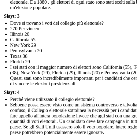
elettorale. Da 1880 , gli elettori di ogni stato sono stati scelti sulla
un'elezione popolare.
Slayt: 3
Dove si trovano i voti del collegio più elettorale?
270 Per vincere
Illinois 20
California 55
New York 29
Pennsylvania 20
Texas 38
Florida 29
I sei stati con il maggior numero di elettori sono California (55), 
(38), New York (29), Florida (29), Illinois (20) e Pennsylvania (20
Questi stati sono incredibilmente importanti per i candidati che ce
di vincere le elezioni presidenziali.
Slayt: 4
Perché viene utilizzato il collegio elettorale?
Sebbene possa essere visto come un sistema controverso e talvolt
confuso, il Collegio elettorale sottolinea la necessità per i candidat
fare appello all'intera popolazione invece che agli stati con una g
quantità di voti elettorali. Un candidato deve fare campagna in tutt
paese. Se gli Stati Uniti usassero solo il voto popolare, intere regi
paese potrebbero potenzialmente essere ignorate.