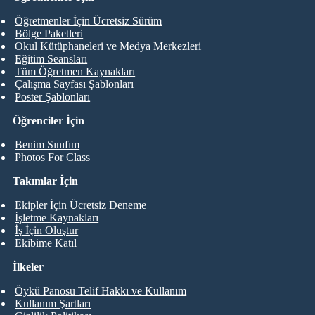
Öğretmenler İçin Ücretsiz Sürüm
Bölge Paketleri
Okul Kütüphaneleri ve Medya Merkezleri
Eğitim Seansları
Tüm Öğretmen Kaynakları
Çalışma Sayfası Şablonları
Poster Şablonları
Öğrenciler İçin
Benim Sınıfım
Photos For Class
Takımlar İçin
Ekipler İçin Ücretsiz Deneme
İşletme Kaynakları
İş İçin Oluştur
Ekibime Katıl
İlkeler
Öykü Panosu Telif Hakkı ve Kullanım
Kullanım Şartları