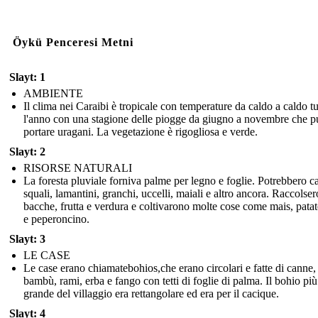
Öykü Penceresi Metni
Slayt: 1
AMBIENTE
Il clima nei Caraibi è tropicale con temperature da caldo a caldo tu
l'anno con una stagione delle piogge da giugno a novembre che p
portare uragani. La vegetazione è rigogliosa e verde.
Slayt: 2
RISORSE NATURALI
La foresta pluviale forniva palme per legno e foglie. Potrebbero c
squali, lamantini, granchi, uccelli, maiali e altro ancora. Raccolser
bacche, frutta e verdura e coltivarono molte cose come mais, patat
e peperoncino.
Slayt: 3
LE CASE
Le case erano chiamatebohios,che erano circolari e fatte di canne,
bambù, rami, erba e fango con tetti di foglie di palma. Il bohio più
grande del villaggio era rettangolare ed era per il cacique.
Slayt: 4