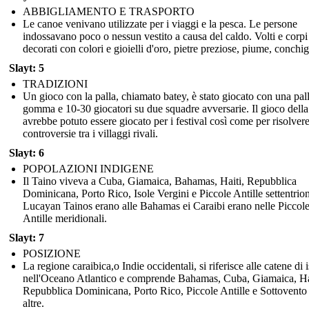
ABBIGLIAMENTO E TRASPORTO
Le canoe venivano utilizzate per i viaggi e la pesca. Le persone
indossavano poco o nessun vestito a causa del caldo. Volti e corpi
decorati con colori e gioielli d'oro, pietre preziose, piume, conchig
Slayt: 5
TRADIZIONI
Un gioco con la palla, chiamato batey, è stato giocato con una pall
gomma e 10-30 giocatori su due squadre avversarie. Il gioco della
avrebbe potuto essere giocato per i festival così come per risolvere
controversie tra i villaggi rivali.
Slayt: 6
POPOLAZIONI INDIGENE
Il Taino viveva a Cuba, Giamaica, Bahamas, Haiti, Repubblica
Dominicana, Porto Rico, Isole Vergini e Piccole Antille settentriona
Lucayan Tainos erano alle Bahamas ei Caraibi erano nelle Piccol
Antille meridionali.
Slayt: 7
POSIZIONE
La regione caraibica,o Indie occidentali, si riferisce alle catene di 
nell'Oceano Atlantico e comprende Bahamas, Cuba, Giamaica, Ha
Repubblica Dominicana, Porto Rico, Piccole Antille e Sottovento
altre.