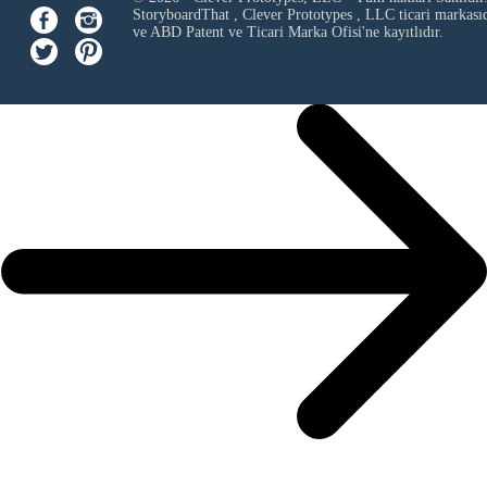
StoryboardThat ,
Clever Prototypes , LLC
ticari markası
ve ABD Patent ve Ticari Marka Ofisi'ne kayıtlıdır.