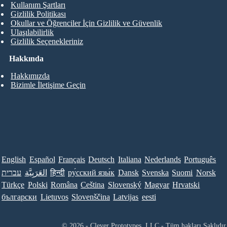
Kullanım Şartları
Gizlilik Politikası
Okullar ve Öğrenciler İçin Gizlilik ve Güvenlik
Ulaşılabilirlik
Gizlilik Seçenekleriniz
Hakkında
Hakkımızda
Bizimle İletişime Geçin
English
Español
Français
Deutsch
Italiana
Nederlands
Português
עברית
العَرَبِيَّة
हिन्दी
ру́сский язы́к
Dansk
Svenska
Suomi
Norsk
Türkçe
Polski
Româna
Ceština
Slovenský
Magyar
Hrvatski
български
Lietuvos
Slovenščina
Latvijas
eesti
© 2026 - Clever Prototypes, LLC - Tüm hakları Saklıdır