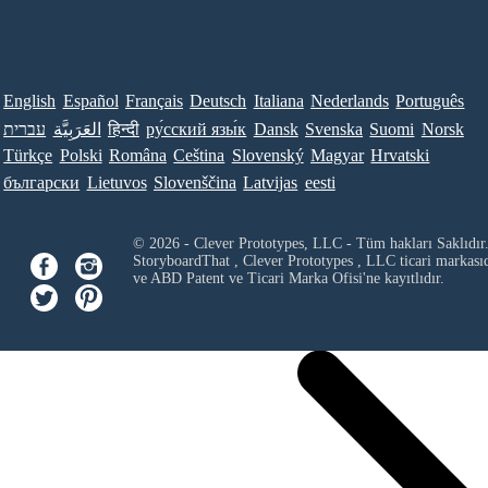
English
Español
Français
Deutsch
Italiana
Nederlands
Português
עברית
العَرَبِيَّة
हिन्दी
ру́сский язы́к
Dansk
Svenska
Suomi
Norsk
Türkçe
Polski
Româna
Ceština
Slovenský
Magyar
Hrvatski
български
Lietuvos
Slovenščina
Latvijas
eesti
© 2026 - Clever Prototypes, LLC - Tüm hakları Saklıdır
StoryboardThat ,
Clever Prototypes , LLC
ticari markası
ve ABD Patent ve Ticari Marka Ofisi'ne kayıtlıdır.