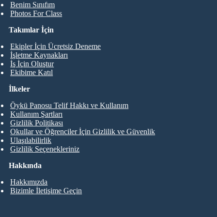
Benim Sınıfım
Photos For Class
Takımlar İçin
Ekipler İçin Ücretsiz Deneme
İşletme Kaynakları
İş İçin Oluştur
Ekibime Katıl
İlkeler
Öykü Panosu Telif Hakkı ve Kullanım
Kullanım Şartları
Gizlilik Politikası
Okullar ve Öğrenciler İçin Gizlilik ve Güvenlik
Ulaşılabilirlik
Gizlilik Seçenekleriniz
Hakkında
Hakkımızda
Bizimle İletişime Geçin