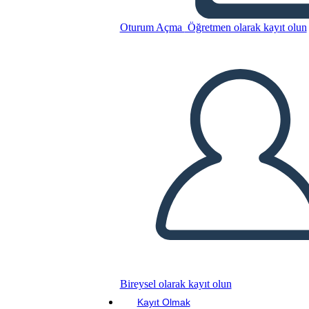
Annie Sullivan - Biografia
Oturum Açma
Öğretmen olarak kayıt olun
Bu Öykü Panosunu kopyala
BİR HİKAYE PANOSU OLUŞTUR
SLAYT GÖSTERİSİNİ OYNAT
BENİ OKU
Bireysel olarak kayıt olun
Kayıt Olmak