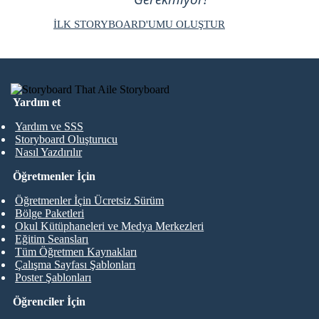
İLK STORYBOARD'UMU OLUŞTUR
Yardım et
Yardım ve SSS
Storyboard Oluşturucu
Nasıl Yazdırılır
Öğretmenler İçin
Öğretmenler İçin Ücretsiz Sürüm
Bölge Paketleri
Okul Kütüphaneleri ve Medya Merkezleri
Eğitim Seansları
Tüm Öğretmen Kaynakları
Çalışma Sayfası Şablonları
Poster Şablonları
Öğrenciler İçin