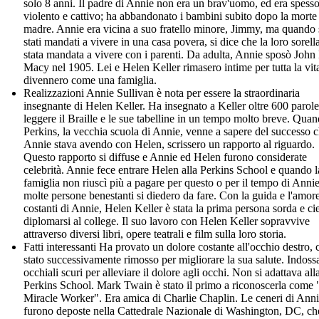
solo 8 anni. Il padre di Annie non era un brav'uomo, ed era spess
violento e cattivo; ha abbandonato i bambini subito dopo la morte 
madre. Annie era vicina a suo fratello minore, Jimmy, ma quando
stati mandati a vivere in una casa povera, si dice che la loro sorella
stata mandata a vivere con i parenti. Da adulta, Annie sposò John
Macy nel 1905. Lei e Helen Keller rimasero intime per tutta la vit
divennero come una famiglia.
Realizzazioni Annie Sullivan è nota per essere la straordinaria
insegnante di Helen Keller. Ha insegnato a Keller oltre 600 parol
leggere il Braille e le sue tabelline in un tempo molto breve. Qua
Perkins, la vecchia scuola di Annie, venne a sapere del successo 
Annie stava avendo con Helen, scrissero un rapporto al riguardo.
Questo rapporto si diffuse e Annie ed Helen furono considerate
celebrità. Annie fece entrare Helen alla Perkins School e quando l
famiglia non riuscì più a pagare per questo o per il tempo di Annie
molte persone benestanti si diedero da fare. Con la guida e l'amor
costanti di Annie, Helen Keller è stata la prima persona sorda e ci
diplomarsi al college. Il suo lavoro con Helen Keller sopravvive
attraverso diversi libri, opere teatrali e film sulla loro storia.
Fatti interessanti Ha provato un dolore costante all'occhio destro, 
stato successivamente rimosso per migliorare la sua salute. Indoss
occhiali scuri per alleviare il dolore agli occhi. Non si adattava all
Perkins School. Mark Twain è stato il primo a riconoscerla come
Miracle Worker". Era amica di Charlie Chaplin. Le ceneri di Ann
furono deposte nella Cattedrale Nazionale di Washington, DC, che