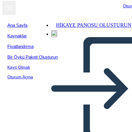
Otu
HIKAYE PANOSU OLUŞTURUN
Ana Sayfa
Kaynaklar
Fiyatlandırma
Bir Öykü Paketi Oluşturun
Kayıt Olmak
Oturum Açma