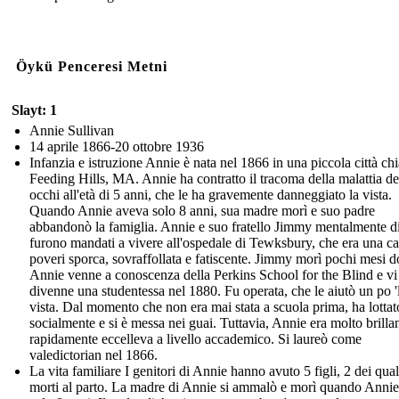
Öykü Penceresi Metni
Slayt: 1
Annie Sullivan
14 aprile 1866-20 ottobre 1936
Infanzia e istruzione Annie è nata nel 1866 in una piccola città ch
Feeding Hills, MA. Annie ha contratto il tracoma della malattia de
occhi all'età di 5 anni, che le ha gravemente danneggiato la vista.
Quando Annie aveva solo 8 anni, sua madre morì e suo padre
abbandonò la famiglia. Annie e suo fratello Jimmy mentalmente di
furono mandati a vivere all'ospedale di Tewksbury, che era una ca
poveri sporca, sovraffollata e fatiscente. Jimmy morì pochi mesi d
Annie venne a conoscenza della Perkins School for the Blind e vi
divenne una studentessa nel 1880. Fu operata, che le aiutò un po '
vista. Dal momento che non era mai stata a scuola prima, ha lottat
socialmente e si è messa nei guai. Tuttavia, Annie era molto brilla
rapidamente eccelleva a livello accademico. Si laureò come
valedictorian nel 1866.
La vita familiare I genitori di Annie hanno avuto 5 figli, 2 dei qua
morti al parto. La madre di Annie si ammalò e morì quando Anni