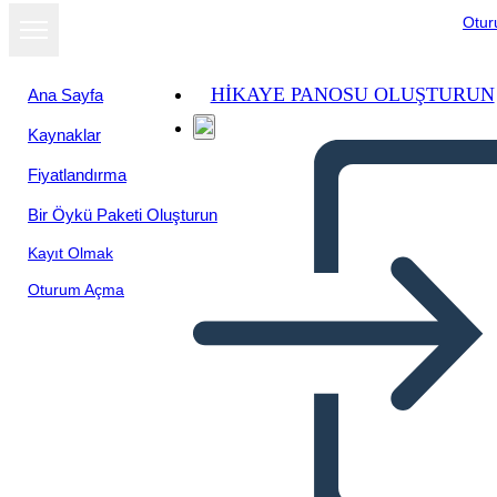
Otu
HIKAYE PANOSU OLUŞTURUN
Ana Sayfa
Kaynaklar
Fiyatlandırma
Bir Öykü Paketi Oluşturun
Kayıt Olmak
Oturum Açma
Antica Cina Bio