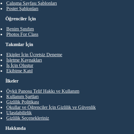
Çalışma Sayfası Şablonları
Poster Şablonları
Öğrenciler İçin
Benim Sınıfım
Photos For Class
Takımlar İçin
Ekipler İçin Ücretsiz Deneme
İşletme Kaynakları
İş İçin Oluştur
Ekibime Katıl
İlkeler
Öykü Panosu Telif Hakkı ve Kullanım
Kullanım Şartları
Gizlilik Politikası
Okullar ve Öğrenciler İçin Gizlilik ve Güvenlik
Ulaşılabilirlik
Gizlilik Seçenekleriniz
Hakkında