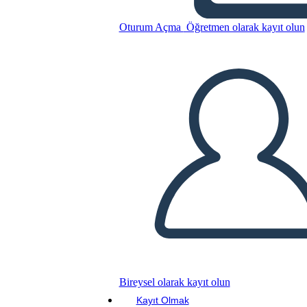
Oturum Açma
Öğretmen olarak kayıt olun
Bu Öykü Panosunu kopyala
BİR HİKAYE PANOSU OLUŞTUR
SLAYT GÖSTERİSİNİ OYNAT
BENİ OKU
Bireysel olarak kayıt olun
Kayıt Olmak