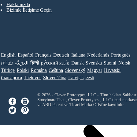
Hakkımızda
Bizimle İletişime Geçin
English
Español
Français
Deutsch
Italiana
Nederlands
Português
עברית
العَرَبِيَّة
हिन्दी
ру́сский язы́к
Dansk
Svenska
Suomi
Norsk
Türkçe
Polski
Româna
Ceština
Slovenský
Magyar
Hrvatski
български
Lietuvos
Slovenščina
Latvijas
eesti
© 2026 - Clever Prototypes, LLC - Tüm hakları Saklıdır
StoryboardThat ,
Clever Prototypes , LLC
ticari markası
ve ABD Patent ve Ticari Marka Ofisi'ne kayıtlıdır.