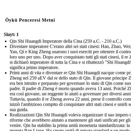
Öykü Penceresi Metni
Slayt: 1
Qin Shi Huangdi Imperatore della Cina (259 a.C. - 210 a.C.)
Diventare imperatore C'erano altri sei stati cinesi: Han, Zhao, Wei
Yan, Qi e King Zheng usarono i suoi eserciti per ottenere il contro
loro uno per uno. Dopo aver conquistato tutti gli stati cinesi, il re
si dichiarò imperatore di tutta la Cina e si ribattezzò "Shi Huangd
significa primo imperatore.
Primi anni di vita e diventare re Qin Shi Huangdi nacque come pr
Zheng nel 259 aEV dal re dello stato di Qin. Il giovane principe
era ben istruito e preparato per governare lo stato di Qin come suo
padre. Il padre di Zheng è morto quando aveva 13 anni. Poiché 
era così giovane, un reggente lo aiutò a governare per diversi anni
Tuttavia, quando il re Zheng aveva 22 anni, prese il controllo com
iniziò l'ambizioso compito di conquistare altri stati cinesi e unirli s
sua guida.
Realizzazioni Qin Shi Huangdi voleva organizzare il suo impero 
riforme che avrebbero aiutato a mantenere gli stati unificati per gli
venire. Qin ha stabilito la prima unità monetaria standardizzata: la
moneta Ban Liang. Ha creato unità di misura standard e un modo