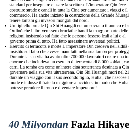
standard per insegnare e usare la scrittura. L'imperatore Qin fece
costruire strade e canali in tutta la Cina per aumentare i viaggi e il
commercio. Ha anche iniziato la costruzione della Grande Muragl
tenere lontani gli invasori mongoli dal nord.
Un righello brutale Qin Shi Huangdi era un sovrano tirannico e br
Ordinò che i libri venissero bruciati e bandì la maggior parte delle
religioni insistendo sul fatto che le persone fossero leali a lui e al
governo prima di tutto. Ha fatto assassinare avversari politici.
Esercito di terracotta e morte L'imperatore Qin credeva nell'aldilà 
insistito sul fatto che avesse manufatti nella sua tomba per protegg
Durante la sua vita ha avuto oltre 700.000 lavoratori creare una t
enorme che includeva un esercito di terracotta di 8.000 soldati, cav
carri. La tomba era come un'intera città sotterranea destinata a Qin
governare nella sua vita ultraterrena. Qin Shi Huangdi morì nel 
durante un viaggio con il suo secondo figlio, Huhai, che nascose l
morte e indusse il fratello maggiore a uccidersi in modo che Huha
potesse prendere il trono e diventare imperatore!
40 Milyondan
Fazla Hikay