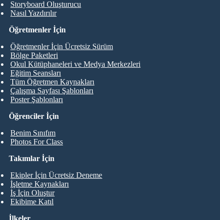
Storyboard Oluşturucu
Nasıl Yazdırılır
Öğretmenler İçin
Öğretmenler İçin Ücretsiz Sürüm
Bölge Paketleri
Okul Kütüphaneleri ve Medya Merkezleri
Eğitim Seansları
Tüm Öğretmen Kaynakları
Çalışma Sayfası Şablonları
Poster Şablonları
Öğrenciler İçin
Benim Sınıfım
Photos For Class
Takımlar İçin
Ekipler İçin Ücretsiz Deneme
İşletme Kaynakları
İş İçin Oluştur
Ekibime Katıl
İlkeler