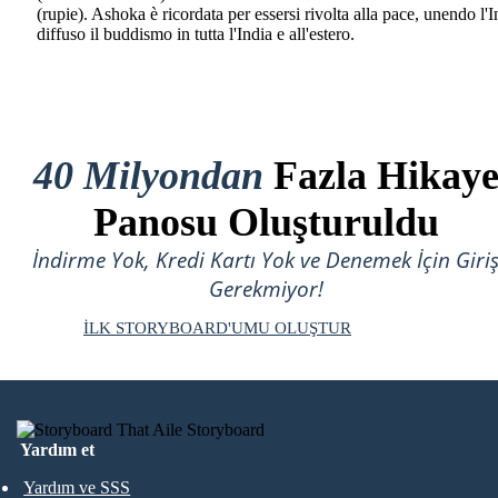
(rupie). Ashoka è ricordata per essersi rivolta alla pace, unendo l'I
diffuso il buddismo in tutta l'India e all'estero.
40 Milyondan
Fazla Hikay
Panosu Oluşturuldu
İndirme Yok, Kredi Kartı Yok ve Denemek İçin Giri
Gerekmiyor!
İLK STORYBOARD'UMU OLUŞTUR
Yardım et
Yardım ve SSS