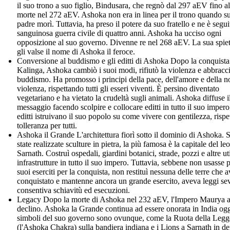
il suo trono a suo figlio, Bindusara, che regnò dal 297 aEV fino al
morte nel 272 aEV. Ashoka non era in linea per il trono quando s
padre morì. Tuttavia, ha preso il potere da suo fratello e ne è segu
sanguinosa guerra civile di quattro anni. Ashoka ha ucciso ogni
opposizione al suo governo. Divenne re nel 268 aEV. La sua spie
gli valse il nome di Ashoka il feroce.
Conversione al buddismo e gli editti di Ashoka Dopo la conquista
Kalinga, Ashoka cambiò i suoi modi, rifiutò la violenza e abbracci
buddismo. Ha promosso i principi della pace, dell'amore e della n
violenza, rispettando tutti gli esseri viventi. È persino diventato
vegetariano e ha vietato la crudeltà sugli animali. Ashoka diffuse i
messaggio facendo scolpire e collocare editti in tutto il suo impero
editti istruivano il suo popolo su come vivere con gentilezza, rispe
tolleranza per tutti.
Ashoka il Grande L'architettura fiorì sotto il dominio di Ashoka. 
state realizzate sculture in pietra, la più famosa è la capitale del le
Sarnath. Costruì ospedali, giardini botanici, strade, pozzi e altre uti
infrastrutture in tutto il suo impero. Tuttavia, sebbene non usasse p
suoi eserciti per la conquista, non restituì nessuna delle terre che 
conquistato e mantenne ancora un grande esercito, aveva leggi se
consentiva schiavitù ed esecuzioni.
Legacy Dopo la morte di Ashoka nel 232 aEV, l'Impero Maurya 
declino. Ashoka la Grande continua ad essere onorata in India ogg
simboli del suo governo sono ovunque, come la Ruota della Legg
(l'Ashoka Chakra) sulla bandiera indiana e i Lions a Sarnath in d