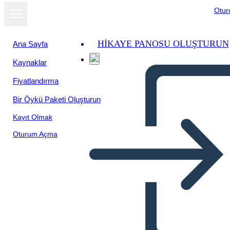
Otu
HIKAYE PANOSU OLUŞTURUN
Ana Sayfa
Kaynaklar
Fiyatlandırma
Bir Öykü Paketi Oluşturun
Kayıt Olmak
Oturum Açma
Antica India Bio