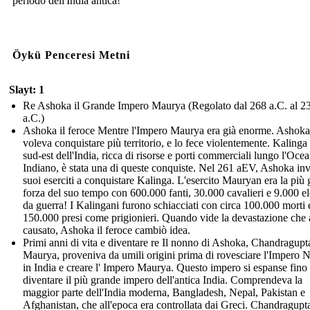
periodo dell'India antica!
Öykü Penceresi Metni
Slayt: 1
Re Ashoka il Grande Impero Maurya (Regolato dal 268 a.C. al 2
a.C.)
Ashoka il feroce Mentre l'Impero Maurya era già enorme. Ashoka
voleva conquistare più territorio, e lo fece violentemente. Kalinga
sud-est dell'India, ricca di risorse e porti commerciali lungo l'Oce
Indiano, è stata una di queste conquiste. Nel 261 aEV, Ashoka inv
suoi eserciti a conquistare Kalinga. L'esercito Mauryan era la più
forza del suo tempo con 600.000 fanti, 30.000 cavalieri e 9.000 el
da guerra! I Kalingani furono schiacciati con circa 100.000 morti 
150.000 presi come prigionieri. Quando vide la devastazione che
causato, Ashoka il feroce cambiò idea.
Primi anni di vita e diventare re Il nonno di Ashoka, Chandragupt
Maurya, proveniva da umili origini prima di rovesciare l'Impero 
in India e creare l' Impero Maurya. Questo impero si espanse fino
diventare il più grande impero dell'antica India. Comprendeva la
maggior parte dell'India moderna, Bangladesh, Nepal, Pakistan e
Afghanistan, che all'epoca era controllata dai Greci. Chandragupt