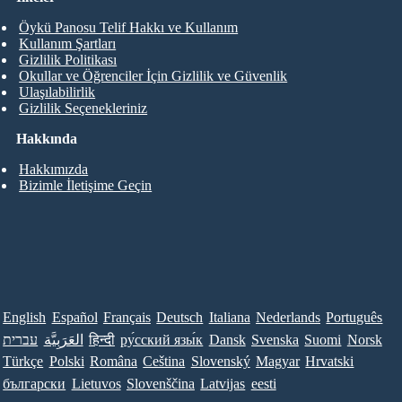
Öykü Panosu Telif Hakkı ve Kullanım
Kullanım Şartları
Gizlilik Politikası
Okullar ve Öğrenciler İçin Gizlilik ve Güvenlik
Ulaşılabilirlik
Gizlilik Seçenekleriniz
Hakkında
Hakkımızda
Bizimle İletişime Geçin
English
Español
Français
Deutsch
Italiana
Nederlands
Português
עברית
العَرَبِيَّة
हिन्दी
ру́сский язы́к
Dansk
Svenska
Suomi
Norsk
Türkçe
Polski
Româna
Ceština
Slovenský
Magyar
Hrvatski
български
Lietuvos
Slovenščina
Latvijas
eesti