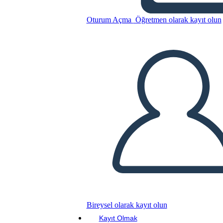
Oturum Açma
Öğretmen olarak kayıt olun
Bu Öykü Panosunu kopyala
BİR HİKAYE PANOSU OLUŞTUR
SLAYT GÖSTERİSİNİ OYNAT
BENİ OKU
Bireysel olarak kayıt olun
Kayıt Olmak