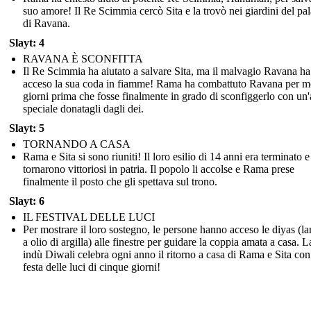
suo amore! Il Re Scimmia cercò Sita e la trovò nei giardini del pa
di Ravana.
Slayt: 4
RAVANA È SCONFITTA
Il Re Scimmia ha aiutato a salvare Sita, ma il malvagio Ravana ha
acceso la sua coda in fiamme! Rama ha combattuto Ravana per mo
giorni prima che fosse finalmente in grado di sconfiggerlo con un
speciale donatagli dagli dei.
Slayt: 5
TORNANDO A CASA
Rama e Sita si sono riuniti! Il loro esilio di 14 anni era terminato e
tornarono vittoriosi in patria. Il popolo li accolse e Rama prese
finalmente il posto che gli spettava sul trono.
Slayt: 6
IL FESTIVAL DELLE LUCI
Per mostrare il loro sostegno, le persone hanno acceso le diyas (
a olio di argilla) alle finestre per guidare la coppia amata a casa. L
indù Diwali celebra ogni anno il ritorno a casa di Rama e Sita co
festa delle luci di cinque giorni!