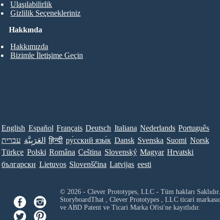
Ulaşılabilirlik
Gizlilik Seçenekleriniz
Hakkında
Hakkımızda
Bizimle İletişime Geçin
English
Español
Français
Deutsch
Italiana
Nederlands
Português
עברית
العَرَبِيَّة
हिन्दी
ру́сский язы́к
Dansk
Svenska
Suomi
Norsk
Türkçe
Polski
Româna
Ceština
Slovenský
Magyar
Hrvatski
български
Lietuvos
Slovenščina
Latvijas
eesti
© 2026 - Clever Prototypes, LLC - Tüm hakları Saklıdır
StoryboardThat ,
Clever Prototypes , LLC
ticari markası
ve ABD Patent ve Ticari Marka Ofisi'ne kayıtlıdır.