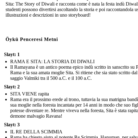
Sita: The Story of Diwali e racconta come è nata la festa indù Diwal
studenti possono divertirsi ascoltando la storia e poi raccontandola 
illustrazioni e descrizioni in uno storyboard!
Öykü Penceresi Metni
Slayt: 1
RAMA E SITA: LA STORIA DI DIWALI
Il Ramayana è un antico poema epico indù scritto in sanscrito su 
Rama e la sua amata moglie Sita. Si ritiene che sia stato scritto dal
saggio Valmiki tra il 500 a.C. e il 100 a.C.
Slayt: 2
SITA VIENE rapita
Rama era il prossimo erede al trono, tuttavia la sua matrigna bandì
sua moglie nella foresta incantata per 14 anni in modo che suo fig
potesse diventare re. Mentre viveva nella foresta, Sita è stata rapit
demone malvagio Ravana!
Slayt: 3
IL RE DELLA SCIMMIA
Rama ha chiesto aiuto al potente Re Scimmia, Hanuman, per salva