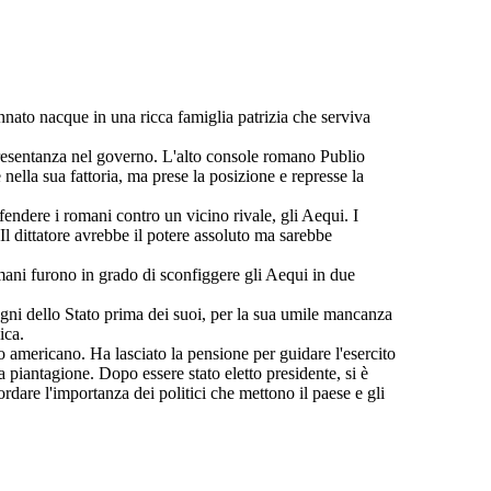
to nacque in una ricca famiglia patrizia che serviva
ppresentanza nel governo. L'alto console romano Publio
nella sua fattoria, ma prese la posizione e represse la
endere i romani contro un vicino rivale, gli Aequi. I
l dittatore avrebbe il potere assoluto ma sarebbe
mani furono in grado di sconfiggere gli Aequi in due
isogni dello Stato prima dei suoi, per la sua umile mancanza
ica.
 americano. Ha lasciato la pensione per guidare l'esercito
 piantagione. Dopo essere stato eletto presidente, si è
dare l'importanza dei politici che mettono il paese e gli