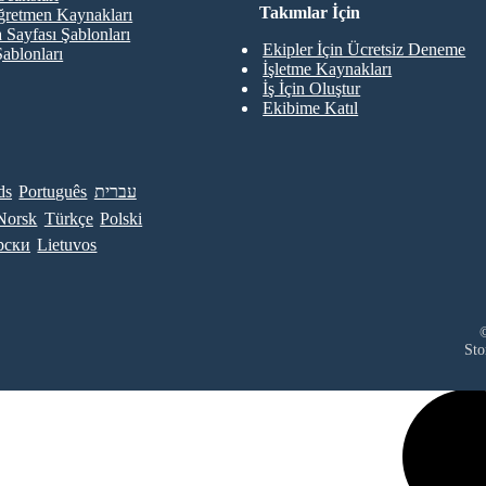
Takımlar İçin
retmen Kaynakları
 Sayfası Şablonları
Ekipler İçin Ücretsiz Deneme
Şablonları
İşletme Kaynakları
İş İçin Oluştur
Ekibime Katıl
ds
Português
עברית
Norsk
Türkçe
Polski
рски
Lietuvos
©
Sto