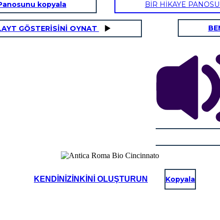
Panosunu kopyala
BİR HİKAYE PANOS
BE
LAYT GÖSTERİSİNİ OYNAT
KENDINIZINKINI OLUŞTURUN
Kopyala