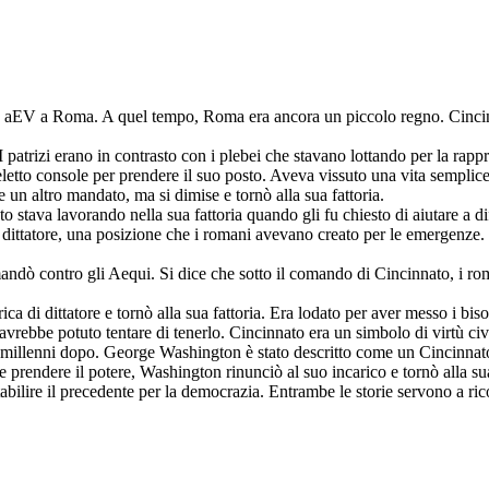
 aEV a Roma. A quel tempo, Roma era ancora un piccolo regno. Cincinna
I patrizi erano in contrasto con i plebei che stavano lottando per la ra
eletto console per prendere il suo posto. Aveva vissuto una vita semplice 
re un altro mandato, ma si dimise e tornò alla sua fattoria.
tava lavorando nella sua fattoria quando gli fu chiesto di aiutare a dif
 dittatore, una posizione che i romani avevano creato per le emergenze. I
andò contro gli Aequi. Si dice che sotto il comando di Cincinnato, i ro
ica di dittatore e tornò alla sua fattoria. Era lodato per aver messo i b
vrebbe potuto tentare di tenerlo. Cincinnato era un simbolo di virtù civ
e millenni dopo. George Washington è stato descritto come un Cincinnato
e prendere il potere, Washington rinunciò al suo incarico e tornò alla sua
ilire il precedente per la democrazia. Entrambe le storie servono a ricor