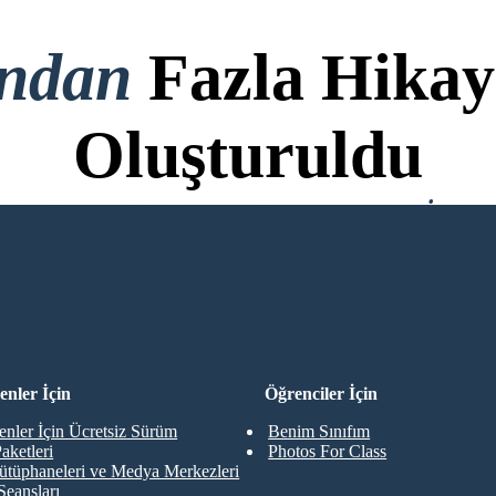
ondan
Fazla Hikay
Oluşturuldu
di Kartı Yok ve Denemek İçin 
R
nler İçin
Öğrenciler İçin
nler İçin Ücretsiz Sürüm
Benim Sınıfım
aketleri
Photos For Class
ütüphaneleri ve Medya Merkezleri
Seansları