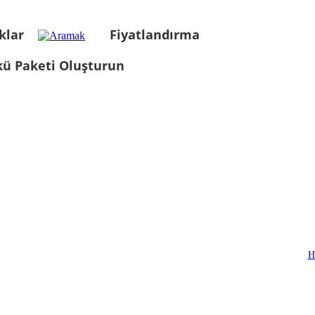
klar
Fiyatlandırma
kü Paketi Oluşturun
H