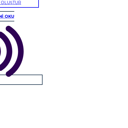
U OLUŞTUR
Nİ OKU