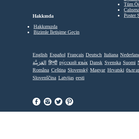
Tüm Öğ
Çalışma
Poster 
Hakkında
Hakkımızda
Bizimle İletişime Geçin
English
Español
Français
Deutsch
Italiana
Nederlan
العَرَبِيَّة
हिन्दी
ру́сский язы́к
Dansk
Svenska
Suomi
Româna
Ceština
Slovenský
Magyar
Hrvatski
бълга
Slovenščina
Latvijas
eesti