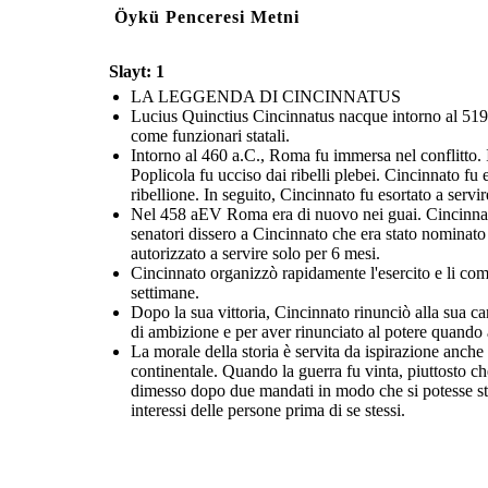
Öykü Penceresi Metni
Slayt: 1
LA LEGGENDA DI CINCINNATUS
Lucius Quinctius Cincinnatus nacque intorno al 519
come funzionari statali.
Intorno al 460 a.C., Roma fu immersa nel conflitto. 
Poplicola fu ucciso dai ribelli plebei. Cincinnato fu 
ribellione. In seguito, Cincinnato fu esortato a servi
Nel 458 aEV Roma era di nuovo nei guai. Cincinnato s
senatori dissero a Cincinnato che era stato nominato
autorizzato a servire solo per 6 mesi.
Cincinnato organizzò rapidamente l'esercito e li com
settimane.
Dopo la sua vittoria, Cincinnato rinunciò alla sua car
di ambizione e per aver rinunciato al potere quando a
La morale della storia è servita da ispirazione anch
continentale. Quando la guerra fu vinta, piuttosto ch
dimesso dopo due mandati in modo che si potesse stab
interessi delle persone prima di se stessi.