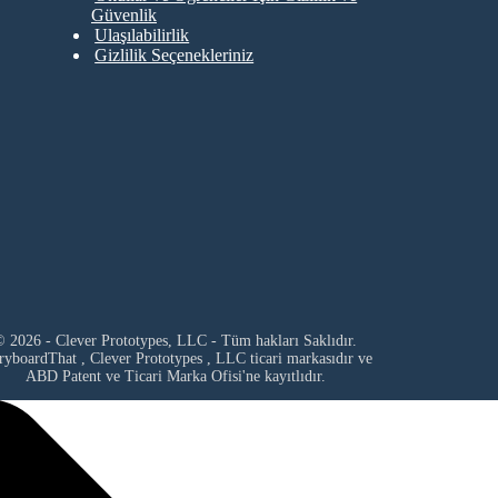
Güvenlik
Ulaşılabilirlik
Gizlilik Seçenekleriniz
 2026 - Clever Prototypes, LLC - Tüm hakları Saklıdır.
ryboardThat ,
Clever Prototypes , LLC
ticari markasıdır ve
ABD Patent ve Ticari Marka Ofisi'ne kayıtlıdır.