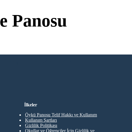
e Panosu
Giriş Gerekmiyor!
İlkeler
Öykü Panosu Telif Hakkı ve Kullanım
Kullanım Şartları
Gizlilik Politikası
Okullar ve Öğrenciler İçin Gizlilik ve