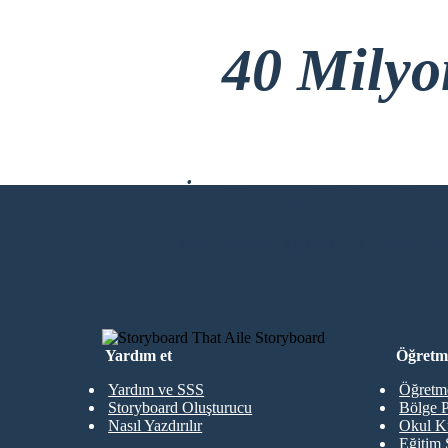
40 Mily
İndirme Yok, Kre
İLK STORYBOARD'UMU OLUŞTU
Yardım et
Öğretme
Yardım ve SSS
Öğretme
Storyboard Oluşturucu
Bölge P
Nasıl Yazdırılır
Okul K
Eğitim 