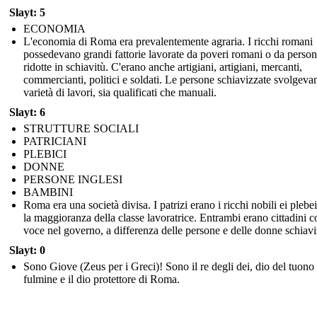
Slayt: 5
ECONOMIA
L'economia di Roma era prevalentemente agraria. I ricchi romani
possedevano grandi fattorie lavorate da poveri romani o da perso
ridotte in schiavitù. C'erano anche artigiani, artigiani, mercanti,
commercianti, politici e soldati. Le persone schiavizzate svolgev
varietà di lavori, sia qualificati che manuali.
Slayt: 6
STRUTTURE SOCIALI
PATRICIANI
PLEBICI
DONNE
PERSONE INGLESI
BAMBINI
Roma era una società divisa. I patrizi erano i ricchi nobili ei plebe
la maggioranza della classe lavoratrice. Entrambi erano cittadini 
voce nel governo, a differenza delle persone e delle donne schiavi
Slayt: 0
Sono Giove (Zeus per i Greci)! Sono il re degli dei, dio del tuono 
fulmine e il dio protettore di Roma.