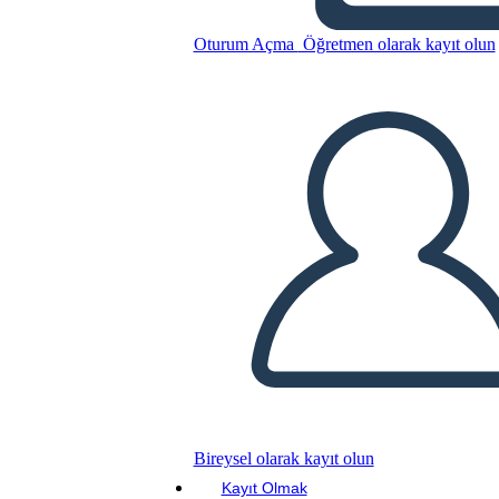
Antica Roma UVA Grafico
Oturum Açma
Öğretmen olarak kayıt olun
Bu Öykü Panosunu kopyala
BİR HİKAYE PANOSU OLUŞTUR
SLAYT GÖSTERİSİNİ OYNAT
BENİ OKU
Bireysel olarak kayıt olun
Kayıt Olmak