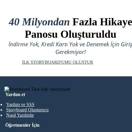
40 Milyondan
Fazla Hikay
Panosu Oluşturuldu
İndirme Yok, Kredi Kartı Yok ve Denemek İçin Giri
Gerekmiyor!
İLK STORYBOARD'UMU OLUŞTUR
Yardım et
Yardım ve SSS
Storyboard Oluşturucu
Nasıl Yazdırılır
Öğretmenler İçin