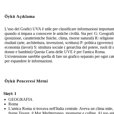
Öykü Açıklama
L'uso dei Grafici UVA è utile per classificare informazioni important
quando si impara a conoscere le antiche civiltà. Sta per: G: Geografi
(posizione, caratteristiche fisiche, clima, risorse naturali) R: religion
risultati (arte, architettura, invenzioni, scrittura) P: politica (governo)
economia (lavori) S: struttura sociale ( gerarchia del potere, ruoli di
donne e bambini) Questa Carta delle UVE è per l'antica Roma.
Un'estensione sarebbe quella di fare un grafico separato per ogni cat
per espandere le informazioni.
Öykü Penceresi Metni
Slayt: 1
GEOGRAFIA
Roma
L'antica Roma si trovava nell'Italia centrale. Aveva un clima mite, 
fiume Tevere, il Mar Mediterraneo, montagne e colline. Al suo api