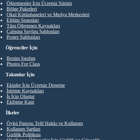
Öğretmenler İçin Ücretsiz Sürüm
Bölge Paketleri
Okul Kütüphaneleri ve Medya Merkezleri
Eğitim Seansları
Tüm Öğretmen Kaynakları
Çalışma Sayfası Şablonları
Poster Şablonları
Öğrenciler İçin
Benim Sınıfım
Photos For Class
Takımlar İçin
Ekipler İçin Ücretsiz Deneme
İşletme Kaynakları
İş İçin Oluştur
Ekibime Katıl
İlkeler
Öykü Panosu Telif Hakkı ve Kullanım
Kullanım Şartları
Gizlilik Politikası