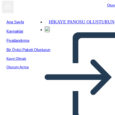
Otu
HIKAYE PANOSU OLUŞTURUN
Ana Sayfa
Kaynaklar
Slayt gösterisi
Fiyatlandırma
olarak
görüntüle
Bir Öykü Paketi Oluşturun
Kayıt Olmak
Oturum Açma