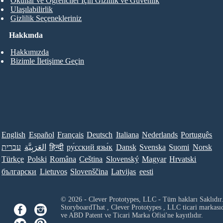
Okullar ve Öğrenciler İçin Gizlilik ve Güvenlik
Ulaşılabilirlik
Gizlilik Seçenekleriniz
Hakkında
Hakkımızda
Bizimle İletişime Geçin
English
Español
Français
Deutsch
Italiana
Nederlands
Português
עברית
العَرَبِيَّة
हिन्दी
ру́сский язы́к
Dansk
Svenska
Suomi
Norsk
Türkçe
Polski
Româna
Ceština
Slovenský
Magyar
Hrvatski
български
Lietuvos
Slovenščina
Latvijas
eesti
© 2026 - Clever Prototypes, LLC - Tüm hakları Saklıdır
StoryboardThat ,
Clever Prototypes , LLC
ticari markası
ve ABD Patent ve Ticari Marka Ofisi'ne kayıtlıdır.