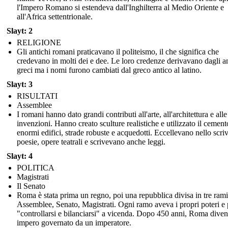
l'Impero Romano si estendeva dall'Inghilterra al Medio Oriente e
all'Africa settentrionale.
Slayt: 2
RELIGIONE
Gli antichi romani praticavano il politeismo, il che significa che
credevano in molti dei e dee. Le loro credenze derivavano dagli an
greci ma i nomi furono cambiati dal greco antico al latino.
Slayt: 3
RISULTATI
Assemblee
I romani hanno dato grandi contributi all'arte, all'architettura e alle
invenzioni. Hanno creato sculture realistiche e utilizzato il cement
enormi edifici, strade robuste e acquedotti. Eccellevano nello scri
poesie, opere teatrali e scrivevano anche leggi.
Slayt: 4
POLITICA
Magistrati
Il Senato
Roma è stata prima un regno, poi una repubblica divisa in tre rami
Assemblee, Senato, Magistrati. Ogni ramo aveva i propri poteri e
"controllarsi e bilanciarsi" a vicenda. Dopo 450 anni, Roma dive
impero governato da un imperatore.