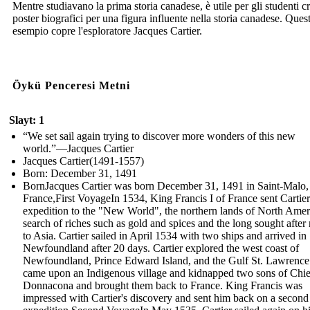
Mentre studiavano la prima storia canadese, è utile per gli studenti c
poster biografici per una figura influente nella storia canadese. Ques
esempio copre l'esploratore Jacques Cartier.
Öykü Penceresi Metni
Slayt: 1
“We set sail again trying to discover more wonders of this new
world.”—Jacques Cartier
Jacques Cartier(1491-1557)
Born: December 31, 1491
BornJacques Cartier was born December 31, 1491 in Saint-Malo,
France,First VoyageIn 1534, King Francis I of France sent Cartie
expedition to the "New World", the northern lands of North Ameri
search of riches such as gold and spices and the long sought after 
to Asia. Cartier sailed in April 1534 with two ships and arrived in
Newfoundland after 20 days. Cartier explored the west coast of
Newfoundland, Prince Edward Island, and the Gulf St. Lawrence
came upon an Indigenous village and kidnapped two sons of Chie
Donnacona and brought them back to France. King Francis was
impressed with Cartier's discovery and sent him back on a second