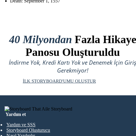
Death: September 1, 1557
40 Milyondan
Fazla Hikay
Panosu Oluşturuldu
İndirme Yok, Kredi Kartı Yok ve Denemek İçin Giri
Gerekmiyor!
İLK STORYBOARD'UMU OLUŞTUR
Yardım et
Yardım ve SSS
Storyboard Oluşturucu
Nasıl Yazdırılır