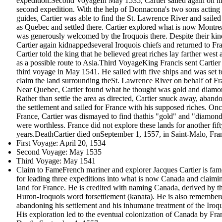
expedition.Second VoyageIn May 1535, Cartier sailed again on h
second expedition. With the help of Donnacona's two sons acting
guides, Cartier was able to find the St. Lawrence River and sailed 
as Quebec and settled there. Cartier explored what is now Montre
was generously welcomed by the Iroquois there. Despite their kin
Cartier again kidnappedseveral Iroquois chiefs and returned to Fr
Cartier told the king that he believed great riches lay farther west 
as a possible route to Asia.Third VoyageKing Francis sent Cartier
third voyage in May 1541. He sailed with five ships and was set t
claim the land surrounding theSt. Lawrence River on behalf of Fr
Near Quebec, Cartier found what he thought was gold and diamo
Rather than settle the area as directed, Cartier snuck away, aband
the settlement and sailed for France with his supposed riches. Onc
France, Cartier was dismayed to find thathis "gold" and "diamon
were worthless. France did not explore these lands for another fift
years.DeathCartier died onSeptember 1, 1557, in Saint-Malo, Fra
First Voyage: April 20, 1534
Second Voyage: May 1535
Third Voyage: May 1541
Claim to FameFrench mariner and explorer Jacques Cartier is fa
for leading three expeditions into what is now Canada and claimi
land for France. He is credited with naming Canada, derived by t
Huron-Iroquois word forsettlement (kanata). He is also remember
abandoning his settlement and his inhumane treatment of the Iroqu
His exploration led to the eventual colonization of Canada by Fra