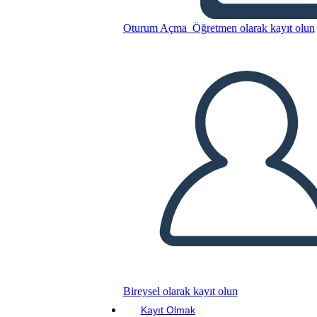
Canadese: Jacques Cartier
Oturum Açma
Öğretmen olarak kayıt olun
Bu Öykü Panosunu kopyala
BİR HİKAYE PANOSU OLUŞTUR
SLAYT GÖSTERİSİNİ OYNAT
BENİ OKU
Bireysel olarak kayıt olun
Kayıt Olmak