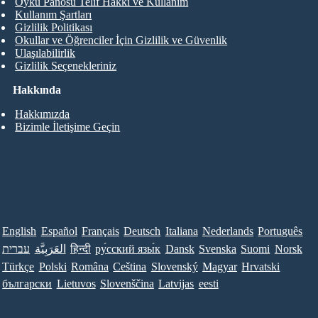
Öykü Panosu Telif Hakkı ve Kullanım
Kullanım Şartları
Gizlilik Politikası
Okullar ve Öğrenciler İçin Gizlilik ve Güvenlik
Ulaşılabilirlik
Gizlilik Seçenekleriniz
Hakkında
Hakkımızda
Bizimle İletişime Geçin
English
Español
Français
Deutsch
Italiana
Nederlands
Português
עברית
العَرَبِيَّة
हिन्दी
ру́сский язы́к
Dansk
Svenska
Suomi
Norsk
Türkçe
Polski
Româna
Ceština
Slovenský
Magyar
Hrvatski
български
Lietuvos
Slovenščina
Latvijas
eesti