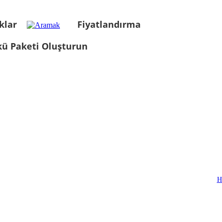
klar
Fiyatlandırma
kü Paketi Oluşturun
H