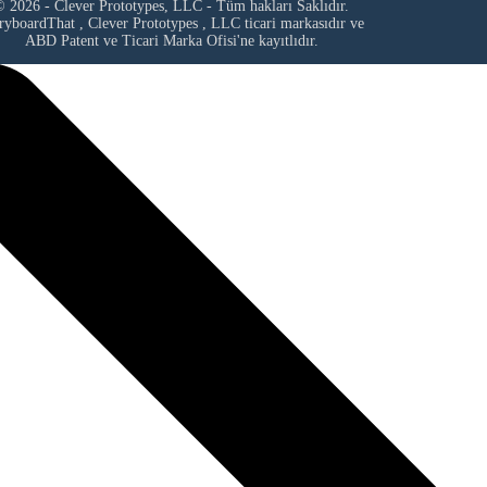
 2026 - Clever Prototypes, LLC - Tüm hakları Saklıdır.
ryboardThat ,
Clever Prototypes , LLC
ticari markasıdır ve
ABD Patent ve Ticari Marka Ofisi'ne kayıtlıdır.