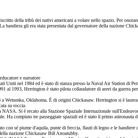
itto della tribù dei nativi americani a volare nello spazio. Per onorar
. La bandiera gli era stata presentata dal governatore della nazione Chi
ducatore e narratore
tati Uniti nel 1984 ed è stato di stanza presso la Naval Air Station di P
91 al 1993, Herrington è stato pilota collaudatore di aerei da guerra per
 a Wetumka, Oklahoma. È di origini Chickasaw. Herrington si è laureat
ata su roccia.
a NASA. Si è recato alla Stazione Spaziale Internazionale sull'Endeavo
iale. Ha compiuto tre passeggiate spaziali ed è stato il primo astronauta
to con sé piume d'aquila, punte di freccia, flauti di legno e le bandier
e della nazione Chickasaw Bill Anoatubby.