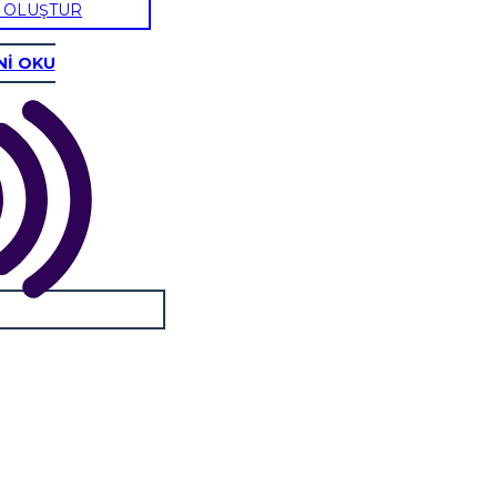
U OLUŞTUR
Nİ OKU