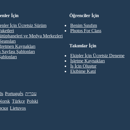
nler İçin
Öğrenciler İçin
nler İçin Ücretsiz Sürüm
Benim Sınıfım
aketleri
Photos For Class
ütüphaneleri ve Medya Merkezleri
Seansları
Takımlar İçin
retmen Kaynakları
 Sayfası Şablonları
Ekipler İçin Ücretsiz Deneme
Şablonları
İşletme Kaynakları
İş İçin Oluştur
Ekibime Katıl
ds
Português
עברית
Norsk
Türkçe
Polski
рски
Lietuvos