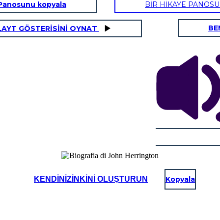
Panosunu kopyala
BİR HİKAYE PANOS
BE
LAYT GÖSTERİSİNİ OYNAT
KENDINIZINKINI OLUŞTURUN
Kopyala