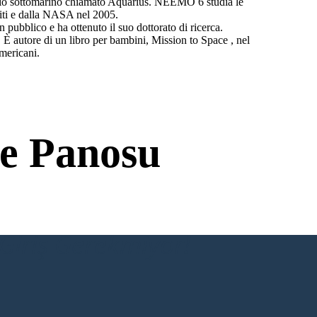
io sottomarino chiamato Aquarius. NEEMO 6 studia le
niti e dalla NASA nel 2005.
pubblico e ha ottenuto il suo dottorato di ricerca.
È autore di un libro per bambini, Mission to Space , nel
mericani.
e Panosu
Giriş Gerekmiyor!