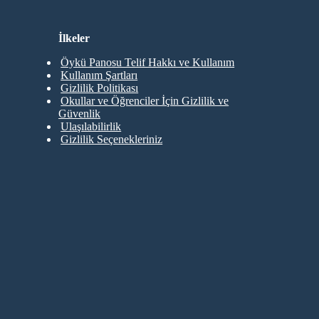
İlkeler
Öykü Panosu Telif Hakkı ve Kullanım
Kullanım Şartları
Gizlilik Politikası
Okullar ve Öğrenciler İçin Gizlilik ve
Güvenlik
Ulaşılabilirlik
Gizlilik Seçenekleriniz