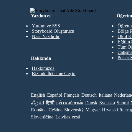
Yardım et
Öğretme
Yardım ve SSS
Öğretme
Storyboard Oluşturucu
Bölge P
Nasıl Yazdırılır
Okul K
Eğitim 
Tüm Öğ
Çalışma
Poster 
Hakkında
Hakkımızda
Bizimle İletişime Geçin
English
Español
Français
Deutsch
Italiana
Nederlan
العَرَبِيَّة
हिन्दी
ру́сский язы́к
Dansk
Svenska
Suomi
Româna
Ceština
Slovenský
Magyar
Hrvatski
бълга
Slovenščina
Latvijas
eesti