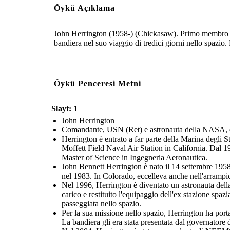
Öykü Açıklama
John Herrington (1958-) (Chickasaw). Primo membro iscr
bandiera nel suo viaggio di tredici giorni nello spazio
Öykü Penceresi Metni
Slayt: 1
John Herrington
Comandante, USN (Ret) e astronauta della NASA, e
Herrington è entrato a far parte della Marina degli S
Moffett Field Naval Air Station in California. Dal 19
Master of Science in Ingegneria Aeronautica.
John Bennett Herrington è nato il 14 settembre 1958
nel 1983. In Colorado, eccelleva anche nell'arrampic
Nel 1996, Herrington è diventato un astronauta dell
carico e restituito l'equipaggio dell'ex stazione spaz
passeggiata nello spazio.
Per la sua missione nello spazio, Herrington ha porta
La bandiera gli era stata presentata dal governator