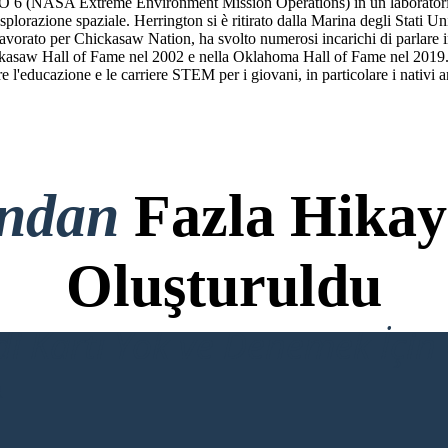
O 6 (NASA Extreme Environment Mission Operations) in un laborator
splorazione spaziale. Herrington si è ritirato dalla Marina degli Stati U
vorato per Chickasaw Nation, ha svolto numerosi incarichi di parlare in 
hickasaw Hall of Fame nel 2002 e nella Oklahoma Hall of Fame nel 2019. 
l'educazione e le carriere STEM per i giovani, in particolare i nativi a
ondan
Fazla Hikay
Oluşturuldu
di Kartı Yok ve Denemek İçin 
R