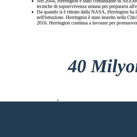
Nel 2004, Herrington è stato comandante di NEEM
tecniche di sopravvivenza umana per prepararsi all'e
Da quando si è ritirato dalla NASA, Herrington ha la
nell'istruzione. Herrington è stato inserito nella C
2016. Herrington continua a lavorare per promuovere 
40 Mily
İndirme Yok, Kre
İLK STORYBOARD'UMU OLUŞTU