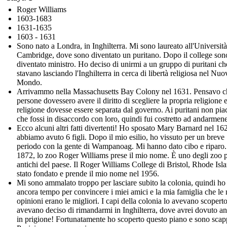
Roger Williams
1603-1683
1631-1635
1603 - 1631
Sono nato a Londra, in Inghilterra. Mi sono laureato all'Università
Cambridge, dove sono diventato un puritano. Dopo il college son
diventato ministro. Ho deciso di unirmi a un gruppo di puritani ch
stavano lasciando l'Inghilterra in cerca di libertà religiosa nel Nuo
Mondo.
Arrivammo nella Massachusetts Bay Colony nel 1631. Pensavo c
persone dovessero avere il diritto di scegliere la propria religione 
religione dovesse essere separata dal governo. Ai puritani non pia
che fossi in disaccordo con loro, quindi fui costretto ad andarmene
Ecco alcuni altri fatti divertenti! Ho sposato Mary Barnard nel 16
abbiamo avuto 6 figli. Dopo il mio esilio, ho vissuto per un breve
periodo con la gente di Wampanoag. Mi hanno dato cibo e riparo.
1872, lo zoo Roger Williams prese il mio nome. È uno degli zoo 
antichi del paese. Il Roger Williams College di Bristol, Rhode Isla
stato fondato e prende il mio nome nel 1956.
Mi sono ammalato troppo per lasciare subito la colonia, quindi ho
ancora tempo per convincere i miei amici e la mia famiglia che le
opinioni erano le migliori. I capi della colonia lo avevano scoperto
avevano deciso di rimandarmi in Inghilterra, dove avrei dovuto a
in prigione! Fortunatamente ho scoperto questo piano e sono scap