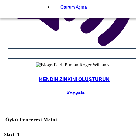
Oturum Açma
KENDINIZINKINI OLUŞTURUN
Kopyala
Öykü Penceresi Metni
Slayt: 1