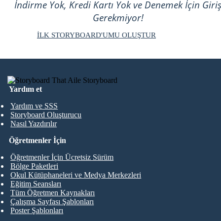
İndirme Yok, Kredi Kartı Yok ve Denemek İçin Giri
Gerekmiyor!
İLK STORYBOARD'UMU OLUŞTUR
Yardım et
Yardım ve SSS
Storyboard Oluşturucu
Nasıl Yazdırılır
Öğretmenler İçin
Öğretmenler İçin Ücretsiz Sürüm
Bölge Paketleri
Okul Kütüphaneleri ve Medya Merkezleri
Eğitim Seansları
Tüm Öğretmen Kaynakları
Çalışma Sayfası Şablonları
Poster Şablonları