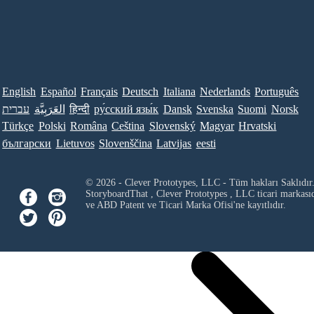
English
Español
Français
Deutsch
Italiana
Nederlands
Português
עברית
العَرَبِيَّة
हिन्दी
ру́сский язы́к
Dansk
Svenska
Suomi
Norsk
Türkçe
Polski
Româna
Ceština
Slovenský
Magyar
Hrvatski
български
Lietuvos
Slovenščina
Latvijas
eesti
© 2026 - Clever Prototypes, LLC - Tüm hakları Saklıdır
StoryboardThat ,
Clever Prototypes , LLC
ticari markası
ve ABD Patent ve Ticari Marka Ofisi'ne kayıtlıdır.