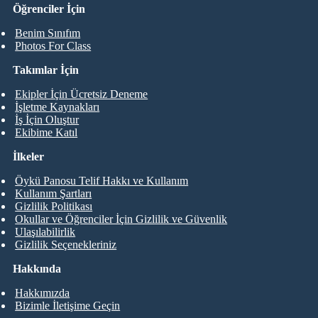
Öğrenciler İçin
Benim Sınıfım
Photos For Class
Takımlar İçin
Ekipler İçin Ücretsiz Deneme
İşletme Kaynakları
İş İçin Oluştur
Ekibime Katıl
İlkeler
Öykü Panosu Telif Hakkı ve Kullanım
Kullanım Şartları
Gizlilik Politikası
Okullar ve Öğrenciler İçin Gizlilik ve Güvenlik
Ulaşılabilirlik
Gizlilik Seçenekleriniz
Hakkında
Hakkımızda
Bizimle İletişime Geçin