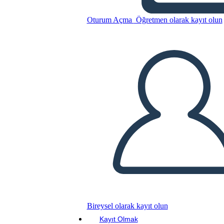
Williams
Oturum Açma
Öğretmen olarak kayıt olun
Bu Öykü Panosunu kopyala
BİR HİKAYE PANOSU OLUŞTUR
SLAYT GÖSTERİSİNİ OYNAT
BENİ OKU
Bireysel olarak kayıt olun
Kayıt Olmak