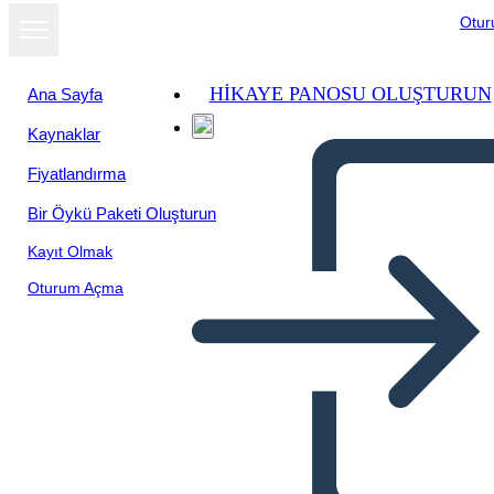
Otu
HIKAYE PANOSU OLUŞTURUN
Ana Sayfa
Kaynaklar
Fiyatlandırma
Bir Öykü Paketi Oluşturun
Kayıt Olmak
Oturum Açma
Biografia di Puritan Roger