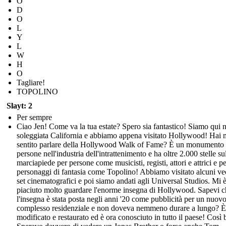
O
D
O
L
Y
L
W
H
O
Tagliare!
TOPOLINO
Slayt: 2
Per sempre
Ciao Jen! Come va la tua estate? Spero sia fantastico! Siamo qui n
soleggiata California e abbiamo appena visitato Hollywood! Hai 
sentito parlare della Hollywood Walk of Fame? È un monumento 
persone nell'industria dell'intrattenimento e ha oltre 2.000 stelle su
marciapiede per persone come musicisti, registi, attori e attrici e p
personaggi di fantasia come Topolino! Abbiamo visitato alcuni ve
set cinematografici e poi siamo andati agli Universal Studios. Mi 
piaciuto molto guardare l'enorme insegna di Hollywood. Sapevi c
l'insegna è stata posta negli anni '20 come pubblicità per un nuov
complesso residenziale e non doveva nemmeno durare a lungo? È 
modificato e restaurato ed è ora conosciuto in tutto il paese! Così b