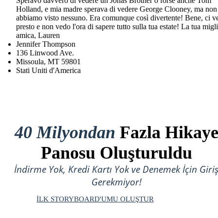
Speravo davvero di vedere un Jonas Brother o forse anche Tom
Holland, e mia madre sperava di vedere George Clooney, ma non
abbiamo visto nessuno. Era comunque così divertente! Bene, ci 
presto e non vedo l'ora di sapere tutto sulla tua estate! La tua migl
amica, Lauren
Jennifer Thompson
136 Linwood Ave.
Missoula, MT 59801
Stati Uniti d'America
40 Milyondan
Fazla Hikay
Panosu Oluşturuldu
İndirme Yok, Kredi Kartı Yok ve Denemek İçin Giri
Gerekmiyor!
İLK STORYBOARD'UMU OLUŞTUR