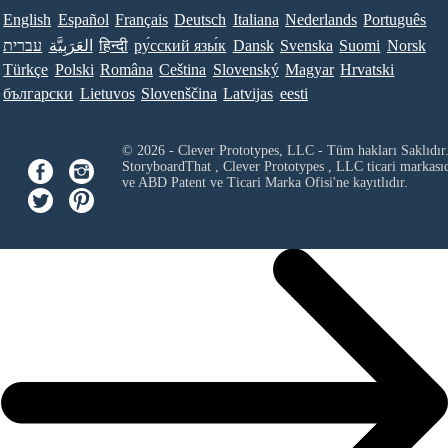
English
Español
Français
Deutsch
Italiana
Nederlands
Português
עברית
العَرَبِيَّة
हिन्दी
ру́сский язы́к
Dansk
Svenska
Suomi
Norsk
Türkçe
Polski
Româna
Ceština
Slovenský
Magyar
Hrvatski
български
Lietuvos
Slovenščina
Latvijas
eesti
© 2026 - Clever Prototypes, LLC - Tüm hakları Saklıdır
StoryboardThat ,
Clever Prototypes , LLC
ticari markası
ve ABD Patent ve Ticari Marka Ofisi'ne kayıtlıdır.