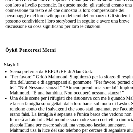
con loro a livello personale. In questo modo, gli studenti creano una
connessione tra testo e sé che dimostra la loro comprensione dei
personaggi e del loro sviluppo o dei temi del romanzo. Gli studenti
possono condividere i loro storyboard in seguito e avere una breve
discussione su cosa significano per loro le citazioni.
Öykü Penceresi Metni
Slayt: 1
Scena preferita da REFUGEE di Alan Gratz
“Per favore!” Gridò Mahmoud. Singhiozzò per lo sforzo di respin
dita dell'uomo e di aggrapparsi al gommone. "Per favore, portaci 
te!" “No! Nessuna stanza! " "Almeno prendi mia sorella!" Implor
Mahmoud. “È una bambina. Non occuperà nessuna stanza! "
Una delle scene per i rifugiati che risuonava con me è quando 
e la sua famiglia sono gettati dalla loro barca sul modo di Lesbo. S
rendono conto che i salvagenti che sono stati ingannati per l'acqui
erano falsi. La famiglia è separata e l'unica barca che vedono non 
fermerà ad aiutarli. Mahmoud e sua madre sono costretti a rinuncia
piccola Hana per essere salvati, ma vengono lasciati annegare.
Mahmoud usa la luce del suo telefono per cercare di segnalare aiu