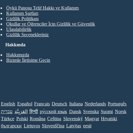
Öykü Panosu Telif Hakkı ve Kullanım
Kullanım Şartları
Gizlilik Politikası
Okullar ve Öğrenciler İçin Gizlilik ve Güvenlik
Ulaşılabilirlik
Gizlilik Seçenekleriniz
Hakkında
Hakkımızda
Bizimle İletişime Geçin
English
Español
Français
Deutsch
Italiana
Nederlands
Português
עברית
العَرَبِيَّة
हिन्दी
ру́сский язы́к
Dansk
Svenska
Suomi
Norsk
Türkçe
Polski
Româna
Ceština
Slovenský
Magyar
Hrvatski
български
Lietuvos
Slovenščina
Latvijas
eesti