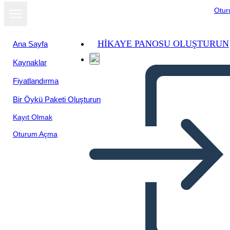
Otu
HIKAYE PANOSU OLUŞTURUN
Ana Sayfa
Kaynaklar
Fiyatlandırma
Bir Öykü Paketi Oluşturun
Kayıt Olmak
Oturum Açma
Citazione o Scena Preferita
del Rifugiato