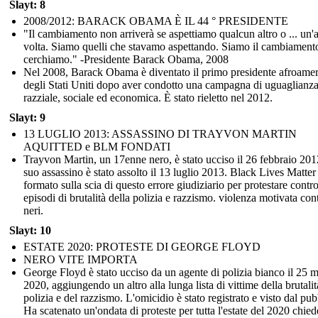
Slayt: 8
2008/2012: BARACK OBAMA È IL 44 ° PRESIDENTE
"Il cambiamento non arriverà se aspettiamo qualcun altro o ... un'a
volta. Siamo quelli che stavamo aspettando. Siamo il cambiament
cerchiamo." -Presidente Barack Obama, 2008
Nel 2008, Barack Obama è diventato il primo presidente afroame
degli Stati Uniti dopo aver condotto una campagna di uguaglianz
razziale, sociale ed economica. È stato rieletto nel 2012.
Slayt: 9
13 LUGLIO 2013: ASSASSINO DI TRAYVON MARTIN
AQUITTED e BLM FONDATI
Trayvon Martin, un 17enne nero, è stato ucciso il 26 febbraio 2012
suo assassino è stato assolto il 13 luglio 2013. Black Lives Matter 
formato sulla scia di questo errore giudiziario per protestare contro
episodi di brutalità della polizia e razzismo. violenza motivata cont
neri.
Slayt: 10
ESTATE 2020: PROTESTE DI GEORGE FLOYD
NERO VITE IMPORTA
George Floyd è stato ucciso da un agente di polizia bianco il 25 
2020, aggiungendo un altro alla lunga lista di vittime della brutalit
polizia e del razzismo. L'omicidio è stato registrato e visto dal pub
Ha scatenato un'ondata di proteste per tutta l'estate del 2020 chie