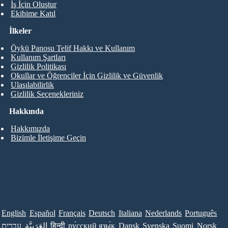
İş İçin Oluştur
Ekibime Katıl
İlkeler
Öykü Panosu Telif Hakkı ve Kullanım
Kullanım Şartları
Gizlilik Politikası
Okullar ve Öğrenciler İçin Gizlilik ve Güvenlik
Ulaşılabilirlik
Gizlilik Seçenekleriniz
Hakkında
Hakkımızda
Bizimle İletişime Geçin
English
Español
Français
Deutsch
Italiana
Nederlands
Português
עברית
العَرَبِيَّة
हिन्दी
ру́сский язы́к
Dansk
Svenska
Suomi
Norsk