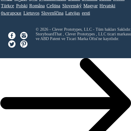
Türkçe
Polski
Româna
Ceština
Slovenský
Magyar
Hrvatski
български
Lietuvos
Slovenščina
Latvijas
eesti
© 2026 - Clever Prototypes, LLC - Tüm hakları Saklıdır
StoryboardThat ,
Clever Prototypes , LLC
ticari markası
ve ABD Patent ve Ticari Marka Ofisi'ne kayıtlıdır.