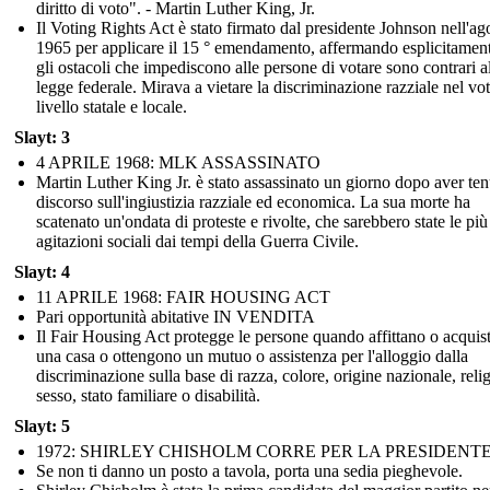
diritto di voto". - Martin Luther King, Jr.
Il Voting Rights Act è stato firmato dal presidente Johnson nell'ag
1965 per applicare il 15 ° emendamento, affermando esplicitamen
gli ostacoli che impediscono alle persone di votare sono contrari a
legge federale. Mirava a vietare la discriminazione razziale nel vo
livello statale e locale.
Slayt: 3
4 APRILE 1968: MLK ASSASSINATO
Martin Luther King Jr. è stato assassinato un giorno dopo aver te
discorso sull'ingiustizia razziale ed economica. La sua morte ha
scatenato un'ondata di proteste e rivolte, che sarebbero state le più
agitazioni sociali dai tempi della Guerra Civile.
Slayt: 4
11 APRILE 1968: FAIR HOUSING ACT
Pari opportunità abitative IN VENDITA
Il Fair Housing Act protegge le persone quando affittano o acquis
una casa o ottengono un mutuo o assistenza per l'alloggio dalla
discriminazione sulla base di razza, colore, origine nazionale, reli
sesso, stato familiare o disabilità.
Slayt: 5
1972: SHIRLEY CHISHOLM CORRE PER LA PRESIDENT
Se non ti danno un posto a tavola, porta una sedia pieghevole.