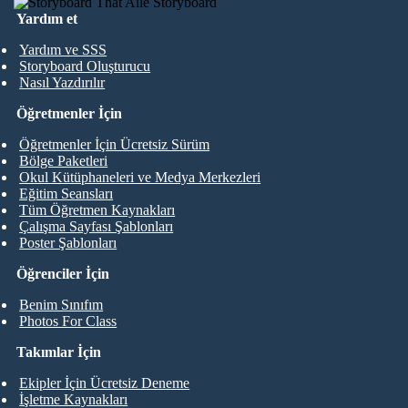
Yardım et
Yardım ve SSS
Storyboard Oluşturucu
Nasıl Yazdırılır
Öğretmenler İçin
Öğretmenler İçin Ücretsiz Sürüm
Bölge Paketleri
Okul Kütüphaneleri ve Medya Merkezleri
Eğitim Seansları
Tüm Öğretmen Kaynakları
Çalışma Sayfası Şablonları
Poster Şablonları
Öğrenciler İçin
Benim Sınıfım
Photos For Class
Takımlar İçin
Ekipler İçin Ücretsiz Deneme
İşletme Kaynakları