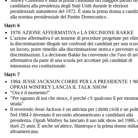
Shirley Chisholm è stata la prima candidata del maggior partito ne
candidarsi alla presidenza degli Stati Uniti durante le elezioni
presidenziali statunitensi del 1972. È stata la prima donna a candid
alla nomina presidenziale del Partito Democratico .
Slayt: 6
1978: AZIONE AFFERMATIVA e LA DECISIONE BAKKE
L'azione affermativa è un insieme di procedure progettate per eli
la discriminazione illegale nei confronti dei candidati per una scuo
un lavoro, porre rimedio alla discriminazione storica e prevenire ul
discriminazioni. La decisione Bakke ha convenuto che l'uso di un
affermativa da parte di una scuola per accettare più candidati di
minoranza era costituzionale.
Slayt: 7
1984: JESSE JACKSON CORRE PER LA PRESIDENTE 1 98
OPRAH WINFREY LANCIA IL TALK SHOW
"Ora è il momento!"
"Per ognuno di noi che riesce, è perché c'è qualcuno lì per mostrar
strada"
Il reverendo Jesse Jackson è un attivista per i diritti civili e un poli
Nel 1984 è diventato il secondo afroamericano a candidarsi alla
presidenza. Oprah Winfrey ha lanciato il suo talk show nel 1986, 
durò 25 anni. È anche un'attrice, filantropa e la prima donna milia
afroamericana.