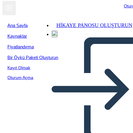
Otu
HIKAYE PANOSU OLUŞTURUN
Ana Sayfa
Kaynaklar
Fiyatlandırma
Bir Öykü Paketi Oluşturun
Kayıt Olmak
Oturum Açma