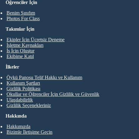
Öğrenciler İçin
Benim Sınıfım
Photos For Class
Takımlar İçin
Ekipler İçin Ücretsiz Deneme
İşletme Kaynakları
İş İçin Oluştur
Ekibime Katıl
İlkeler
Öykü Panosu Telif Hakkı ve Kullanım
Kullanım Şartları
Gizlilik Politikası
Okullar ve Öğrenciler İçin Gizlilik ve Güvenlik
Ulaşılabilirlik
Gizlilik Seçenekleriniz
Hakkında
Hakkımızda
Bizimle İletişime Geçin