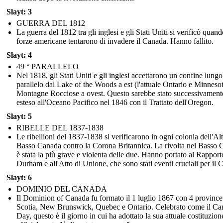
Slayt: 3
GUERRA DEL 1812
La guerra del 1812 tra gli inglesi e gli Stati Uniti si verificò quand
forze americane tentarono di invadere il Canada. Hanno fallito.
Slayt: 4
49 ° PARALLELO
Nel 1818, gli Stati Uniti e gli inglesi accettarono un confine lungo 
parallelo dal Lake of the Woods a est (l'attuale Ontario e Minnesot
Montagne Rocciose a ovest. Questo sarebbe stato successivament
esteso all'Oceano Pacifico nel 1846 con il Trattato dell'Oregon.
Slayt: 5
RIBELLE DEL 1837-1838
Le ribellioni del 1837-1838 si verificarono in ogni colonia dell'Alt
Basso Canada contro la Corona Britannica. La rivolta nel Basso
è stata la più grave e violenta delle due. Hanno portato al Rapport
Durham e all'Atto di Unione, che sono stati eventi cruciali per il 
Slayt: 6
DOMINIO DEL CANADA
Il Dominion of Canada fu formato il 1 luglio 1867 con 4 provinc
Scotia, New Brunswick, Quebec e Ontario. Celebrato come il Ca
Day, questo è il giorno in cui ha adottato la sua attuale costituzion