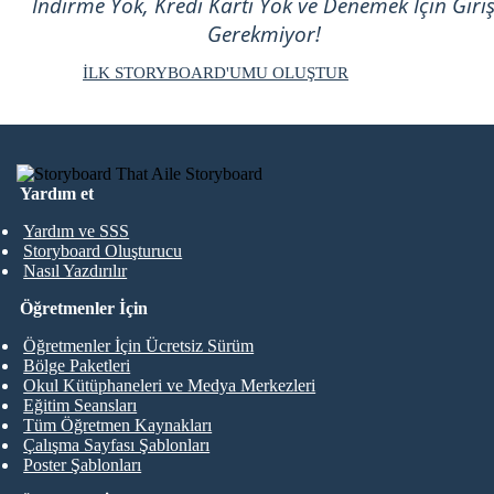
İndirme Yok, Kredi Kartı Yok ve Denemek İçin Giri
Gerekmiyor!
İLK STORYBOARD'UMU OLUŞTUR
Yardım et
Yardım ve SSS
Storyboard Oluşturucu
Nasıl Yazdırılır
Öğretmenler İçin
Öğretmenler İçin Ücretsiz Sürüm
Bölge Paketleri
Okul Kütüphaneleri ve Medya Merkezleri
Eğitim Seansları
Tüm Öğretmen Kaynakları
Çalışma Sayfası Şablonları
Poster Şablonları