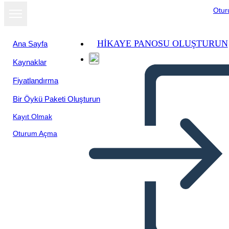
Otu
HIKAYE PANOSU OLUŞTURUN
Ana Sayfa
Kaynaklar
Fiyatlandırma
Bir Öykü Paketi Oluşturun
Kayıt Olmak
Oturum Açma