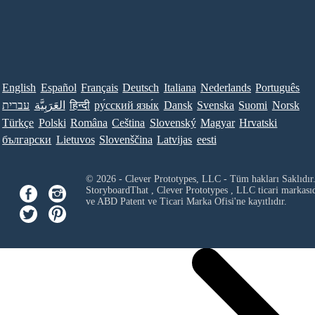
English
Español
Français
Deutsch
Italiana
Nederlands
Português
עברית
العَرَبِيَّة
हिन्दी
ру́сский язы́к
Dansk
Svenska
Suomi
Norsk
Türkçe
Polski
Româna
Ceština
Slovenský
Magyar
Hrvatski
български
Lietuvos
Slovenščina
Latvijas
eesti
© 2026 - Clever Prototypes, LLC - Tüm hakları Saklıdır
StoryboardThat ,
Clever Prototypes , LLC
ticari markası
ve ABD Patent ve Ticari Marka Ofisi'ne kayıtlıdır.