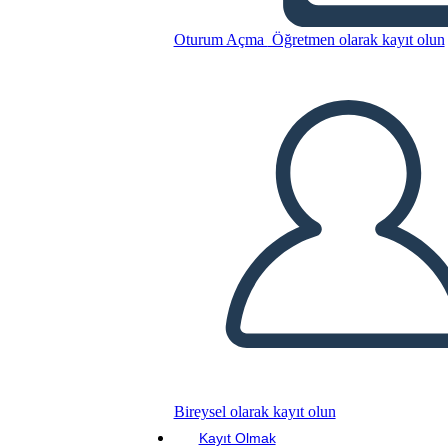
Diagramma Della Trama dei
Leoni di Little Rock
Oturum Açma
Öğretmen olarak kayıt olun
Bu Öykü Panosunu kopyala
BİR HİKAYE PANOSU OLUŞTUR
SLAYT GÖSTERİSİNİ OYNAT
BENİ OKU
Bireysel olarak kayıt olun
Kayıt Olmak