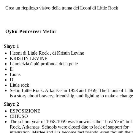
Crea un riepilogo visivo della trama dei Leoni di Little Rock
Öykü Penceresi Metni
Slayt: 1
I leoni di Little Rock , di Kristin Levine
KRISTIN LEVINE
L'amicizia è più profonda della pelle
Il
Lions
Di
Little rock
Set in Little Rock, Arkansas in 1958 and 1959, The Lions of Litt
is a story about bravery, friendship, and fighting to make a change
Slayt: 2
ESPOSIZIONE
CHIUSO
The school year of 1958-1959 was known as the "Lost Year" in Li
Rock, Arkansas. Schools were closed due to lack of support for
integration. Marlee and Liz become fast friends, even though their