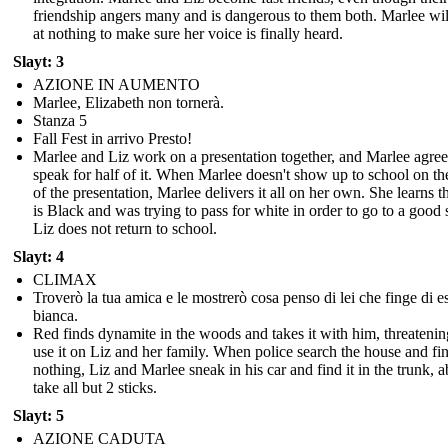
friendship angers many and is dangerous to them both. Marlee wil
at nothing to make sure her voice is finally heard.
Slayt: 3
AZIONE IN AUMENTO
Marlee, Elizabeth non tornerà.
Stanza 5
Fall Fest in arrivo Presto!
Marlee and Liz work on a presentation together, and Marlee agree
speak for half of it. When Marlee doesn't show up to school on th
of the presentation, Marlee delivers it all on her own. She learns t
is Black and was trying to pass for white in order to go to a good 
Liz does not return to school.
Slayt: 4
CLIMAX
Troverò la tua amica e le mostrerò cosa penso di lei che finge di e
bianca.
Red finds dynamite in the woods and takes it with him, threatenin
use it on Liz and her family. When police search the house and fi
nothing, Liz and Marlee sneak in his car and find it in the trunk, a
take all but 2 sticks.
Slayt: 5
AZIONE CADUTA