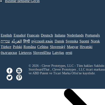
Bizimle İletişime Geçin
English
Español
Français
Deutsch
Italiana
Nederlands
Português
עברית
العَرَبِيَّة
हिन्दी
ру́сский язы́к
Dansk
Svenska
Suomi
Norsk
Türkçe
Polski
Româna
Ceština
Slovenský
Magyar
Hrvatski
български
Lietuvos
Slovenščina
Latvijas
eesti
© 2026 - Clever Prototypes, LLC - Tüm hakları Saklıdır
StoryboardThat ,
Clever Prototypes , LLC
ticari markası
ve ABD Patent ve Ticari Marka Ofisi'ne kayıtlıdır.