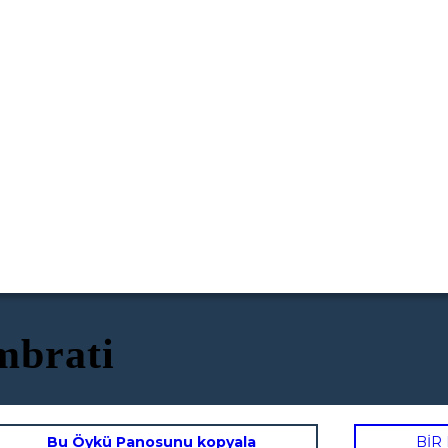
mbrati
Bu Öykü Panosunu kopyala
BİR