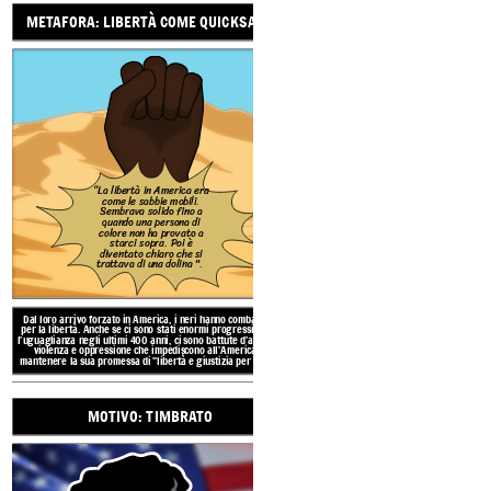
METAFORA: LIBERTÀ COME QUICKSAND
Dal loro arrivo forzato in Amer
per la libertà. Anche se ci sono
l'uguaglianza negli ultimi 400 an
violenza e oppressione che i
mantenere la sua promessa di "li
ELEMENTI LETTERARI IN
TIMBRO
“La libertà in America era
come le sabbie mobili.
Sembrava solido fino a
quando una persona di
colore non ha provato a
starci sopra. Poi è
diventato chiaro che si
trattava di una dolina ".
TEMA: IPOCRISIA 
Dal loro arrivo forzato in America, i neri hanno combattuto
per la libertà. Anche se ci sono stati enormi progressi verso
l'uguaglianza negli ultimi 400 anni, ci sono battute d'arresto,
violenza e oppressione che impediscono all'America di
mantenere la sua promessa di "libertà e giustizia per tutti".
MOTIVO: TIMBRATO