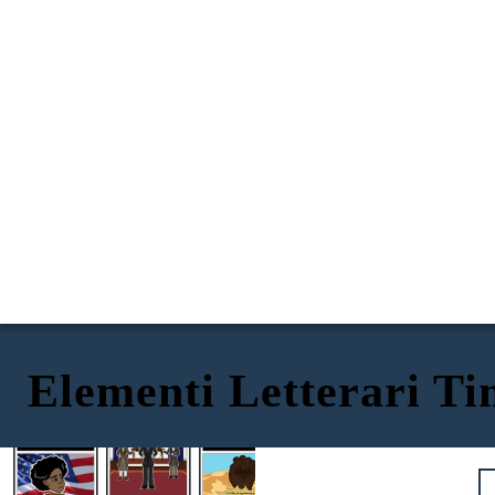
Elementi Letterari Ti
TEMA: IPOCRISIA NELLA LEADERSHIP
MOTIVO: TIMBRATO
METAFORA: LIBERTÀ COME QUICKSAND
“La libertà in America era