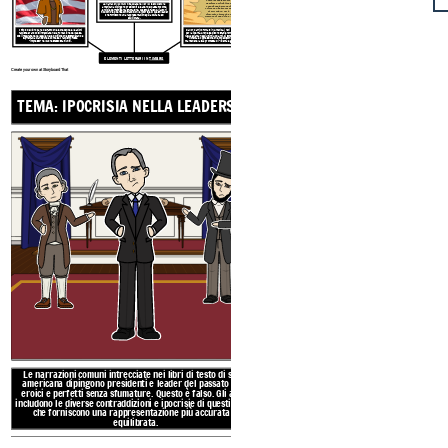
come le sabbie mobili.
Sembrava solido fino a
Le narrazioni comuni intrecciate nei libri di testo di storia
quando una persona di
americana dipingono presidenti e leader del passato come
colore non ha provato a
eroici e perfetti senza sfumature. Questo è falso. Gli autori
starci sopra. Poi è
includono le diverse contraddizioni e ipocrisie di questi leader
diventato chiaro che si
che forniscono una rappresentazione più accurata ed
trattava di una dolina ".
equilibrata.
Il titolo del libro parla del fatto che le credenze e le azioni
Dal loro arrivo forzato in America, i neri hanno combattuto
razziste erano così intrecciate nella fondazione del paese,
per la libertà. Anche se ci sono stati enormi progressi verso
così integrate nelle leggi e nelle politiche che sostenevano la
l'uguaglianza negli ultimi 400 anni, ci sono battute d'arresto,
supremazia bianca che è come se il razzismo fosse
violenza e oppressione che impediscono all'America di
"impresso" nel cuore stesso Stati Uniti.
mantenere la sua promessa di "libertà e giustizia per tutti".
ELEMENTI LETTERARI IN
TIMBRO
Create your own at Storyboard That
TEMA: IPOCRISIA NELLA LEADERSHIP
METAFORA: LIBERTÀ
“La libertà in
come le sabb
Sembrava sol
Le narrazioni comuni intrecciate nei libri di testo di storia
quando una p
americana dipingono presidenti e leader del passato come
colore non ha
eroici e perfetti senza sfumature. Questo è falso. Gli autori
starci sopr
includono le diverse contraddizioni e ipocrisie di questi leader
diventato chi
che forniscono una rappresentazione più accurata ed
trattava di un
equilibrata.