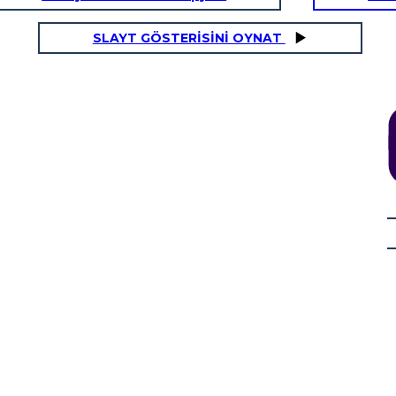
SLAYT GÖSTERİSİNİ OYNAT
 COME QUICKSAND
 America era
ie mobili.
ido fino a
ersona di
 provato a
a. Poi è
aro che si
a dolina ".