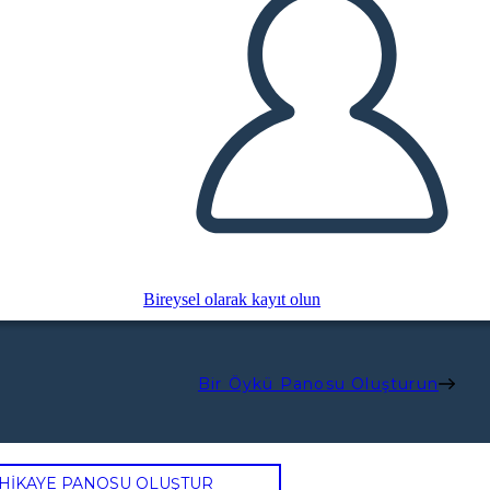
Bireysel olarak kayıt olun
Bir Öykü Panosu Oluşturun
 HİKAYE PANOSU OLUŞTUR