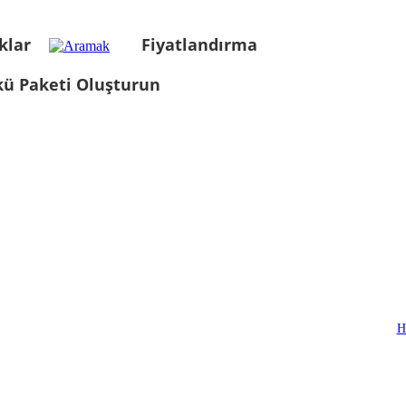
klar
Fiyatlandırma
kü Paketi Oluşturun
H