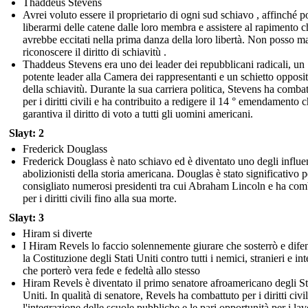
Thaddeus Stevens
Avrei voluto essere il proprietario di ogni sud schiavo , affinché p
liberarmi delle catene dalle loro membra e assistere al rapimento ch
avrebbe eccitati nella prima danza della loro libertà. Non posso m
riconoscere il diritto di schiavitù .
Thaddeus Stevens era uno dei leader dei repubblicani radicali, un
potente leader alla Camera dei rappresentanti e un schietto opposi
della schiavitù. Durante la sua carriera politica, Stevens ha comba
per i diritti civili e ha contribuito a redigere il 14 ° emendamento 
garantiva il diritto di voto a tutti gli uomini americani.
Slayt: 2
Frederick Douglass
Frederick Douglass è nato schiavo ed è diventato uno degli influe
abolizionisti della storia americana. Douglas è stato significativo p
consigliato numerosi presidenti tra cui Abraham Lincoln e ha com
per i diritti civili fino alla sua morte.
Slayt: 3
Hiram si diverte
I Hiram Revels lo faccio solennemente giurare che sosterrò e dife
la Costituzione degli Stati Uniti contro tutti i nemici, stranieri e int
che porterò vera fede e fedeltà allo stesso
Hiram Revels è diventato il primo senatore afroamericano degli St
Uniti. In qualità di senatore, Revels ha combattuto per i diritti civil
l'integrazione delle scuole pubbliche e le pari opportunità per i lav