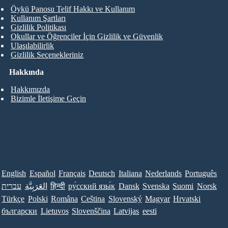
Öykü Panosu Telif Hakkı ve Kullanım
Kullanım Şartları
Gizlilik Politikası
Okullar ve Öğrenciler İçin Gizlilik ve Güvenlik
Ulaşılabilirlik
Gizlilik Seçenekleriniz
Hakkında
Hakkımızda
Bizimle İletişime Geçin
English
Español
Français
Deutsch
Italiana
Nederlands
Português
עברית
العَرَبِيَّة
हिन्दी
ру́сский язы́к
Dansk
Svenska
Suomi
Norsk
Türkçe
Polski
Româna
Ceština
Slovenský
Magyar
Hrvatski
български
Lietuvos
Slovenščina
Latvijas
eesti