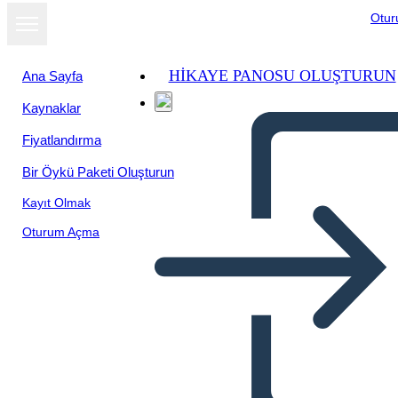
Otu
HIKAYE PANOSU OLUŞTURUN
Ana Sayfa
Kaynaklar
Fiyatlandırma
Bir Öykü Paketi Oluşturun
Kayıt Olmak
Oturum Açma
Figure di Spicco Dell'era
Della Ricostruzione