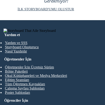
Gerekmiyor!
İLK STORYBOARD'UMU OLUŞTUR
Yardım et
Yardım ve SSS
Storyboard Oluşturucu
Nasıl Yazdırılır
Öğretmenler İçin
Öğretmenler İçin Ücretsiz Sürüm
Bölge Paketleri
Okul Kütüphaneleri ve Medya Merkezleri
Eğitim Seansları
Tüm Öğretmen Kaynakları
Çalışma Sayfası Şablonları
Poster Şablonları
Öğrenciler İçin