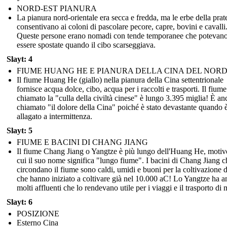
NORD-EST PIANURA
La pianura nord-orientale era secca e fredda, ma le erbe della prat
consentivano ai coloni di pascolare pecore, capre, bovini e cavalli
Queste persone erano nomadi con tende temporanee che potevan
essere spostate quando il cibo scarseggiava.
Slayt: 4
FIUME HUANG HE E PIANURA DELLA CINA DEL NOR
Il fiume Huang He (giallo) nella pianura della Cina settentrionale
fornisce acqua dolce, cibo, acqua per i raccolti e trasporti. Il fium
chiamato la "culla della civiltà cinese" è lungo 3.395 miglia! È an
chiamato "il dolore della Cina" poiché è stato devastante quando è
allagato a intermittenza.
Slayt: 5
FIUME E BACINI DI CHANG JIANG
Il fiume Chang Jiang o Yangtze è più lungo dell'Huang He, motiv
cui il suo nome significa "lungo fiume". I bacini di Chang Jiang c
circondano il fiume sono caldi, umidi e buoni per la coltivazione d
che hanno iniziato a coltivare già nel 10.000 aC! Lo Yangtze ha 
molti affluenti che lo rendevano utile per i viaggi e il trasporto di 
Slayt: 6
POSIZIONE
Esterno Cina