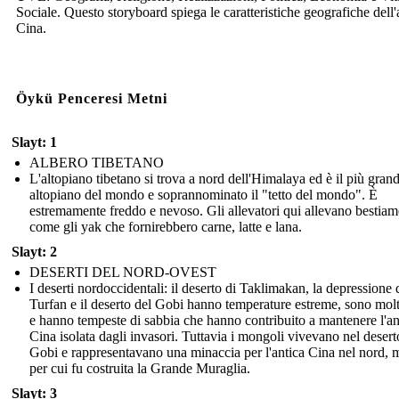
Sociale. Questo storyboard spiega le caratteristiche geografiche dell'
Cina.
Öykü Penceresi Metni
Slayt: 1
ALBERO TIBETANO
L'altopiano tibetano si trova a nord dell'Himalaya ed è il più gran
altopiano del mondo e soprannominato il "tetto del mondo". È
estremamente freddo e nevoso. Gli allevatori qui allevano bestiam
come gli yak che fornirebbero carne, latte e lana.
Slayt: 2
DESERTI DEL NORD-OVEST
I deserti nordoccidentali: il deserto di Taklimakan, la depressione 
Turfan e il deserto del Gobi hanno temperature estreme, sono molt
e hanno tempeste di sabbia che hanno contribuito a mantenere l'an
Cina isolata dagli invasori. Tuttavia i mongoli vivevano nel desert
Gobi e rappresentavano una minaccia per l'antica Cina nel nord, 
per cui fu costruita la Grande Muraglia.
Slayt: 3