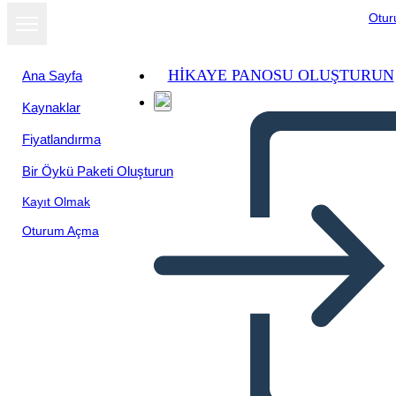
Otu
HIKAYE PANOSU OLUŞTURUN
Ana Sayfa
Kaynaklar
Fiyatlandırma
Bir Öykü Paketi Oluşturun
Kayıt Olmak
Oturum Açma