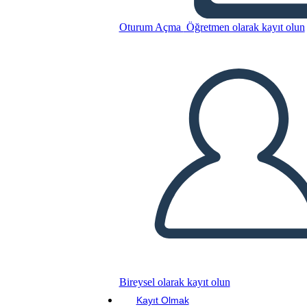
Geografia Della Cina Antica
Oturum Açma
Öğretmen olarak kayıt olun
Bu Öykü Panosunu kopyala
BİR HİKAYE PANOSU OLUŞTUR
SLAYT GÖSTERİSİNİ OYNAT
BENİ OKU
Bireysel olarak kayıt olun
Kayıt Olmak