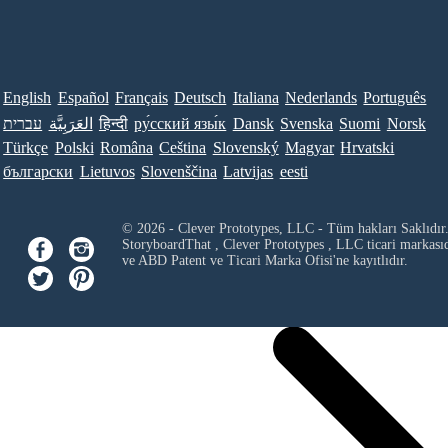
English
Español
Français
Deutsch
Italiana
Nederlands
Português
עברית
العَرَبِيَّة
हिन्दी
ру́сский язы́к
Dansk
Svenska
Suomi
Norsk
Türkçe
Polski
Româna
Ceština
Slovenský
Magyar
Hrvatski
български
Lietuvos
Slovenščina
Latvijas
eesti
© 2026 - Clever Prototypes, LLC - Tüm hakları Saklıdır
StoryboardThat ,
Clever Prototypes , LLC
ticari markası
ve ABD Patent ve Ticari Marka Ofisi'ne kayıtlıdır.