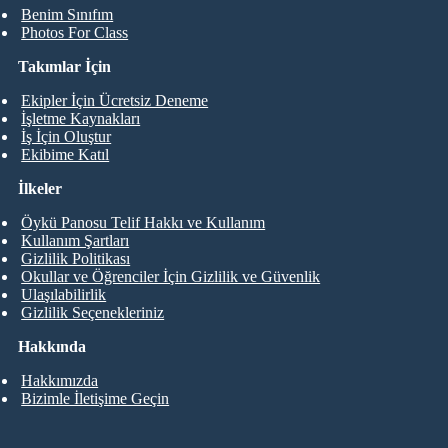
Benim Sınıfım
Photos For Class
Takımlar İçin
Ekipler İçin Ücretsiz Deneme
İşletme Kaynakları
İş İçin Oluştur
Ekibime Katıl
İlkeler
Öykü Panosu Telif Hakkı ve Kullanım
Kullanım Şartları
Gizlilik Politikası
Okullar ve Öğrenciler İçin Gizlilik ve Güvenlik
Ulaşılabilirlik
Gizlilik Seçenekleriniz
Hakkında
Hakkımızda
Bizimle İletişime Geçin