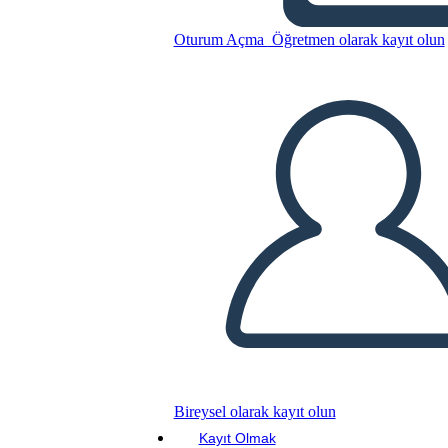
Glory Be: Diagramma di
Trama
Oturum Açma
Öğretmen olarak kayıt olun
Bu Öykü Panosunu kopyala
BİR HİKAYE PANOSU OLUŞTUR
SLAYT GÖSTERİSİNİ OYNAT
BENİ OKU
Bireysel olarak kayıt olun
Kayıt Olmak