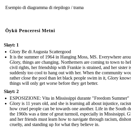
Esempio di diagramma di riepilogo / trama
Öykü Penceresi Metni
Slayt: 1
Glory Be di Augusta Scattergood
It is the summer of 1964 in Hanging Moss, MS. Everywhere aro
Glory, things are changing. Northerners are coming to town to he
civil rights, her friendship with Frankie is strained, and her sister i
suddenly too cool to hang out with her. When the community wo
rather close the pool than let black people swim in it, Glory know
things will only get worse before they get better.
Slayt: 2
ESPOSIZIONE: Vita in Mississippi durante "Freedom Summer"
Glory is 11 years old, and she is learning all about injustice, racis
how cruel people can be towards one another. Life in the South d
the 1960s was a time of great turmoil, especially in Mississippi. G
and her friends must learn how to navigate through racism, dishon
cruelty, and standing up for what they believe in.