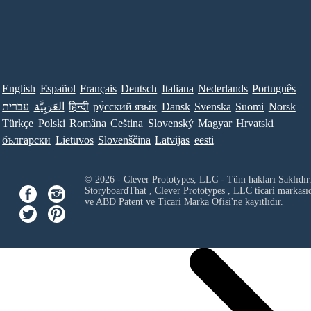
English
Español
Français
Deutsch
Italiana
Nederlands
Português
עברית
العَرَبِيَّة
हिन्दी
ру́сский язы́к
Dansk
Svenska
Suomi
Norsk
Türkçe
Polski
Româna
Ceština
Slovenský
Magyar
Hrvatski
български
Lietuvos
Slovenščina
Latvijas
eesti
© 2026 - Clever Prototypes, LLC - Tüm hakları Saklıdır
StoryboardThat ,
Clever Prototypes , LLC
ticari markası
ve ABD Patent ve Ticari Marka Ofisi'ne kayıtlıdır.