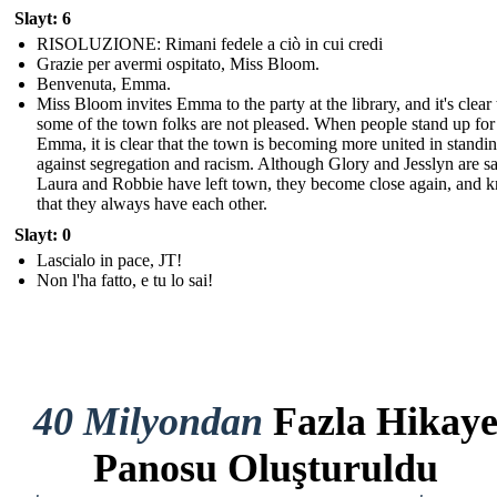
Slayt: 6
RISOLUZIONE: Rimani fedele a ciò in cui credi
Grazie per avermi ospitato, Miss Bloom.
Benvenuta, Emma.
Miss Bloom invites Emma to the party at the library, and it's clear 
some of the town folks are not pleased. When people stand up for
Emma, it is clear that the town is becoming more united in standi
against segregation and racism. Although Glory and Jesslyn are sa
Laura and Robbie have left town, they become close again, and 
that they always have each other.
Slayt: 0
Lascialo in pace, JT!
Non l'ha fatto, e tu lo sai!
40 Milyondan
Fazla Hikay
Panosu Oluşturuldu