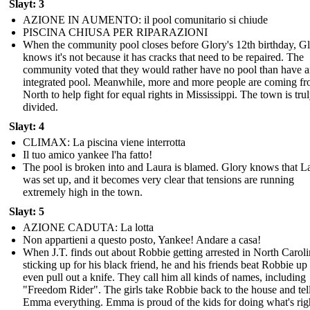
Slayt: 3
AZIONE IN AUMENTO: il pool comunitario si chiude
PISCINA CHIUSA PER RIPARAZIONI
When the community pool closes before Glory's 12th birthday, G
knows it's not because it has cracks that need to be repaired. The
community voted that they would rather have no pool than have 
integrated pool. Meanwhile, more and more people are coming fr
North to help fight for equal rights in Mississippi. The town is tru
divided.
Slayt: 4
CLIMAX: La piscina viene interrotta
Il tuo amico yankee l'ha fatto!
The pool is broken into and Laura is blamed. Glory knows that L
was set up, and it becomes very clear that tensions are running
extremely high in the town.
Slayt: 5
AZIONE CADUTA: La lotta
Non appartieni a questo posto, Yankee! Andare a casa!
When J.T. finds out about Robbie getting arrested in North Caroli
sticking up for his black friend, he and his friends beat Robbie up
even pull out a knife. They call him all kinds of names, including
"Freedom Rider". The girls take Robbie back to the house and tel
Emma everything. Emma is proud of the kids for doing what's rig