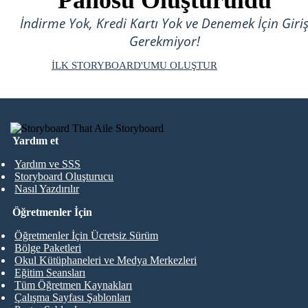
Panosu Oluşturuldu
İndirme Yok, Kredi Kartı Yok ve Denemek İçin Giri
Gerekmiyor!
İLK STORYBOARD'UMU OLUŞTUR
Yardım et
Yardım ve SSS
Storyboard Oluşturucu
Nasıl Yazdırılır
Öğretmenler İçin
Öğretmenler İçin Ücretsiz Sürüm
Bölge Paketleri
Okul Kütüphaneleri ve Medya Merkezleri
Eğitim Seansları
Tüm Öğretmen Kaynakları
Çalışma Sayfası Şablonları