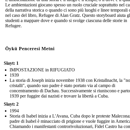
Le ambientazioni giocano spesso un ruolo cruciale soprattutto nel c
della narrativa storica o quando ci sono più luoghi e linee temporali
nel caso del libro, Refugee di Alan Gratz. Questo storyboard aiuta gl
studenti a mappare dove e quando si svolge ciascuna delle storie in
Refugee.
Öykü Penceresi Metni
Slayt: 1
IMPOSTAZIONE in RIFUGIATO
1939
La storia di Joseph inizia novembre 1938 con Kristallnacht, la "no
cristalli", quando suo padre è stato portato via al campo di
concentramento di Dachau. Successivamente si riuniscono e parto
1939 per fuggire dai nazisti e trovare la libertà a Cuba.
Slayt: 2
1994
Storia di Isabel inizia a L'Avana, Cuba dopo le proteste Maleconaz
padre di Isabel è minacciato di prigione e vuole fuggire in Americ
Chiamando i manifestanti controrivoluzionari, Fidel Castro ha co