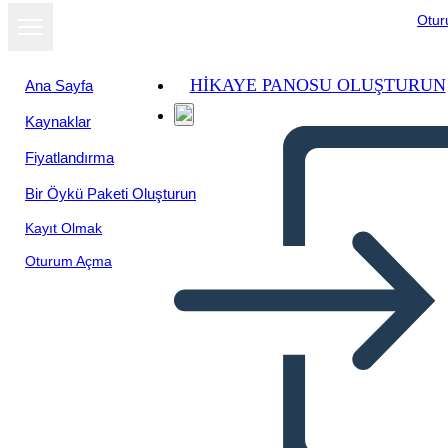
Otu
HIKAYE PANOSU OLUŞTURUN
Ana Sayfa
Kaynaklar
Fiyatlandırma
Bir Öykü Paketi Oluşturun
Kayıt Olmak
Oturum Açma