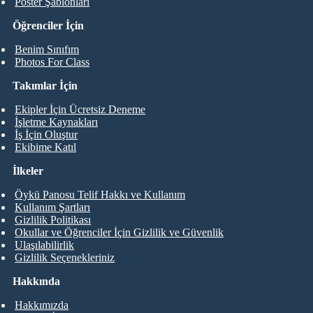
Poster Şablonları
Öğrenciler İçin
Benim Sınıfım
Photos For Class
Takımlar İçin
Ekipler İçin Ücretsiz Deneme
İşletme Kaynakları
İş İçin Oluştur
Ekibime Katıl
İlkeler
Öykü Panosu Telif Hakkı ve Kullanım
Kullanım Şartları
Gizlilik Politikası
Okullar ve Öğrenciler İçin Gizlilik ve Güvenlik
Ulaşılabilirlik
Gizlilik Seçenekleriniz
Hakkında
Hakkımızda