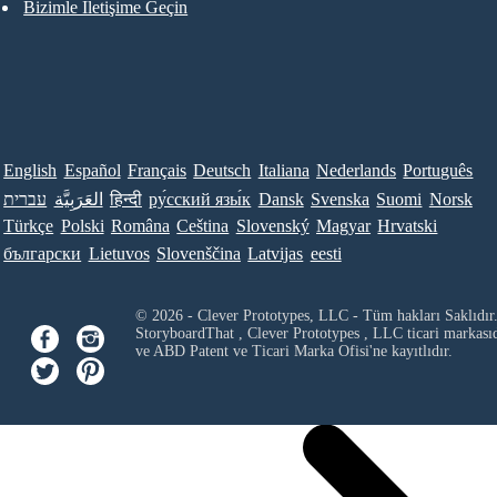
Bizimle İletişime Geçin
English
Español
Français
Deutsch
Italiana
Nederlands
Português
עברית
العَرَبِيَّة
हिन्दी
ру́сский язы́к
Dansk
Svenska
Suomi
Norsk
Türkçe
Polski
Româna
Ceština
Slovenský
Magyar
Hrvatski
български
Lietuvos
Slovenščina
Latvijas
eesti
© 2026 - Clever Prototypes, LLC - Tüm hakları Saklıdır
StoryboardThat ,
Clever Prototypes , LLC
ticari markası
ve ABD Patent ve Ticari Marka Ofisi'ne kayıtlıdır.