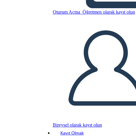
Impostazione dei Rifugiati
Oturum Açma
Öğretmen olarak kayıt olun
Bu Öykü Panosunu kopyala
BİR HİKAYE PANOSU OLUŞTUR
SLAYT GÖSTERİSİNİ OYNAT
BENİ OKU
Bireysel olarak kayıt olun
Kayıt Olmak