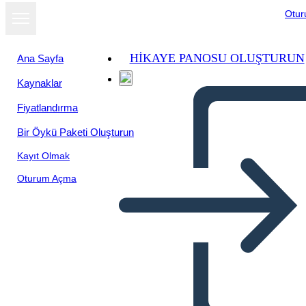
Otu
HIKAYE PANOSU OLUŞTURUN
Ana Sayfa
Kaynaklar
Slayt gösterisi
Fiyatlandırma
olarak
görüntüle
Bir Öykü Paketi Oluşturun
Kayıt Olmak
Oturum Açma