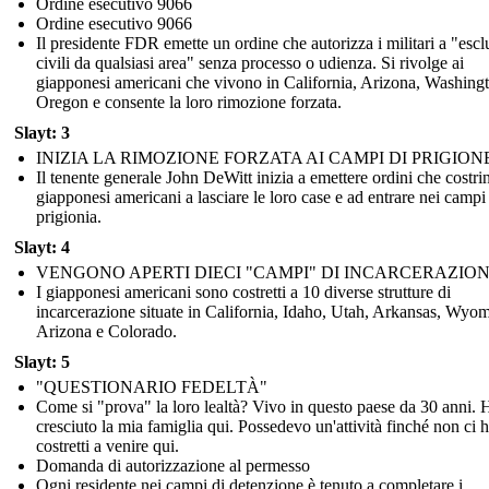
Ordine esecutivo 9066
Ordine esecutivo 9066
Il presidente FDR emette un ordine che autorizza i militari a "esc
civili da qualsiasi area" senza processo o udienza. Si rivolge ai
giapponesi americani che vivono in California, Arizona, Washing
Oregon e consente la loro rimozione forzata.
Slayt: 3
INIZIA LA RIMOZIONE FORZATA AI CAMPI DI PRIGION
Il tenente generale John DeWitt inizia a emettere ordini che costri
giapponesi americani a lasciare le loro case e ad entrare nei campi
prigionia.
Slayt: 4
VENGONO APERTI DIECI "CAMPI" DI INCARCERAZIO
I giapponesi americani sono costretti a 10 diverse strutture di
incarcerazione situate in California, Idaho, Utah, Arkansas, Wyo
Arizona e Colorado.
Slayt: 5
"QUESTIONARIO FEDELTÀ"
Come si "prova" la loro lealtà? Vivo in questo paese da 30 anni. 
cresciuto la mia famiglia qui. Possedevo un'attività finché non ci
costretti a venire qui.
Domanda di autorizzazione al permesso
Ogni residente nei campi di detenzione è tenuto a completare i