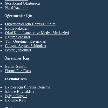
Storyboard Oluşturucu
Nasıl Yazdırılır
Öğretmenler İçin
Öğretmenler İçin Ücretsiz Sürüm
Bölge Paketleri
Okul Kütüphaneleri ve Medya Merkezleri
Eğitim Seansları
Tüm Öğretmen Kaynakları
Çalışma Sayfası Şablonları
Poster Şablonları
Öğrenciler İçin
Benim Sınıfım
Photos For Class
Takımlar İçin
Ekipler İçin Ücretsiz Deneme
İşletme Kaynakları
İş İçin Oluştur
Ekibime Katıl