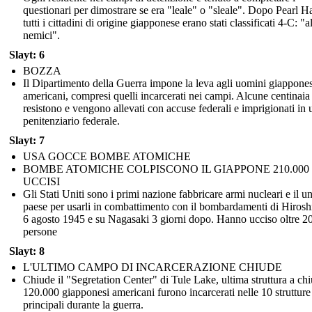
questionari per dimostrare se era "leale" o "sleale". Dopo Pearl H
tutti i cittadini di origine giapponese erano stati classificati 4-C: "a
nemici".
Slayt: 6
BOZZA
Il Dipartimento della Guerra impone la leva agli uomini giappones
americani, compresi quelli incarcerati nei campi. Alcune centinaia
resistono e vengono allevati con accuse federali e imprigionati in 
penitenziario federale.
Slayt: 7
USA GOCCE BOMBE ATOMICHE
BOMBE ATOMICHE COLPISCONO IL GIAPPONE 210.000
UCCISI
Gli Stati Uniti sono i primi nazione fabbricare armi nucleari e il u
paese per usarli in combattimento con il bombardamenti di Hirosh
6 agosto 1945 e su Nagasaki 3 giorni dopo. Hanno ucciso oltre 2
persone
Slayt: 8
L'ULTIMO CAMPO DI INCARCERAZIONE CHIUDE
Chiude il "Segretation Center" di Tule Lake, ultima struttura a chi
120.000 giapponesi americani furono incarcerati nelle 10 strutture
principali durante la guerra.