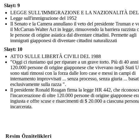
Slayt: 9
LEGGE SULL'IMMIGRAZIONE E LA NAZIONALITÀ DEL 
Legge sull'immigrazione del 1952
Il Senato e la Camera annullano il veto del presidente Truman e v
il McCarran-Walter Act in legge, rimuovendo la barriera razzista 
le persone di origine asiatica dal diventare cittadini. Permette agli
immigrati giapponesi di diventare cittadini naturalizzati
Slayt: 10
ATTO SULLE LIBERTÀ CIVILI DEL 1988
"Oggi ci riuniamo qui per riparare a un grave torto. Più di 40 anni f
120.000 persone di origine giapponese che vivevano negli Stati U
sono stati rimossi con la forza dalle loro case e messi in campi di
internamento improvvisati ... senza processo, senza giuria ... basat
esclusivamente sulla razza ".
Il presidente Ronald Reagan firma la legge HR 442, che riconosc
l'incarcerazione di oltre 120.000 persone di origine giapponese er
ingiusta e offre scuse e risarcimenti di $ 20.000 a ciascuna person
incarcerata.
Resim Öznitelikleri