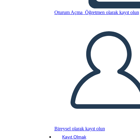
Oturum Açma
Öğretmen olarak kayıt olun
Incarcerazione americana
giapponese durante la
cronologia della seconda gue
Bu Öykü Panosunu kopyala
BİR HİKAYE PANOSU OLUŞTUR
SLAYT GÖSTERİSİNİ OYNAT
Bireysel olarak kayıt olun
Kayıt Olmak
BENİ OKU