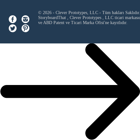
© 2026 - Clever Prototypes, LLC - Tüm hakları Saklıdır
StoryboardThat ,
Clever Prototypes , LLC
ticari markası
ve ABD Patent ve Ticari Marka Ofisi'ne kayıtlıdır.