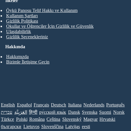
İlkeler
Öykü Panosu Telif Hakkı ve Kullanım
Kullanım Şartları
Gizlilik Politikası
Okullar ve Öğrenciler İçin Gizlilik ve Güvenlik
Ulaşılabilirlik
Gizlilik Seçenekleriniz
Hakkında
Hakkımızda
Bizimle İletişime Geçin
English
Español
Français
Deutsch
Italiana
Nederlands
Português
עברית
العَرَبِيَّة
हिन्दी
ру́сский язы́к
Dansk
Svenska
Suomi
Norsk
Türkçe
Polski
Româna
Ceština
Slovenský
Magyar
Hrvatski
български
Lietuvos
Slovenščina
Latvijas
eesti