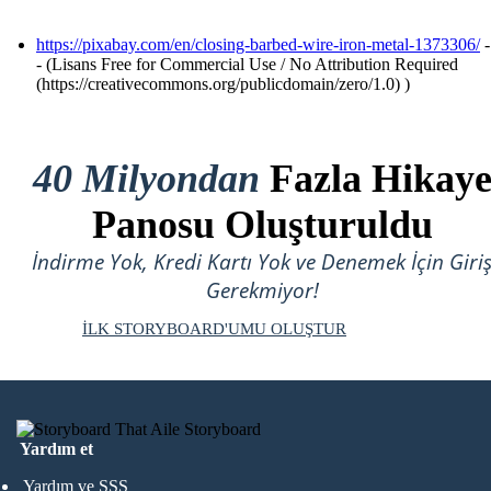
https://pixabay.com/en/closing-barbed-wire-iron-metal-1373306/
-
- (Lisans Free for Commercial Use / No Attribution Required
(https://creativecommons.org/publicdomain/zero/1.0) )
40 Milyondan
Fazla Hikay
Panosu Oluşturuldu
İndirme Yok, Kredi Kartı Yok ve Denemek İçin Giri
Gerekmiyor!
İLK STORYBOARD'UMU OLUŞTUR
Yardım et
Yardım ve SSS