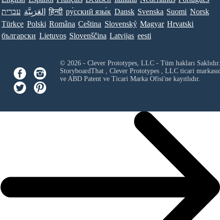
עברית
العَرَبِيَّة
हिन्दी
ру́сский язы́к
Dansk
Svenska
Suomi
Norsk
Türkçe
Polski
Româna
Ceština
Slovenský
Magyar
Hrvatski
български
Lietuvos
Slovenščina
Latvijas
eesti
© 2026 - Clever Prototypes, LLC - Tüm hakları Saklıdır
StoryboardThat ,
Clever Prototypes , LLC
ticari markası
ve ABD Patent ve Ticari Marka Ofisi'ne kayıtlıdır.