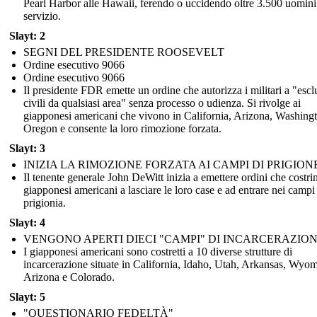
Pearl Harbor alle Hawaii, ferendo o uccidendo oltre 3.500 uomini
servizio.
Slayt: 2
SEGNI DEL PRESIDENTE ROOSEVELT
Ordine esecutivo 9066
Ordine esecutivo 9066
Il presidente FDR emette un ordine che autorizza i militari a "esc
civili da qualsiasi area" senza processo o udienza. Si rivolge ai
giapponesi americani che vivono in California, Arizona, Washing
Oregon e consente la loro rimozione forzata.
Slayt: 3
INIZIA LA RIMOZIONE FORZATA AI CAMPI DI PRIGION
Il tenente generale John DeWitt inizia a emettere ordini che costri
giapponesi americani a lasciare le loro case e ad entrare nei campi
prigionia.
Slayt: 4
VENGONO APERTI DIECI "CAMPI" DI INCARCERAZIO
I giapponesi americani sono costretti a 10 diverse strutture di
incarcerazione situate in California, Idaho, Utah, Arkansas, Wyo
Arizona e Colorado.
Slayt: 5
"QUESTIONARIO FEDELTÀ"