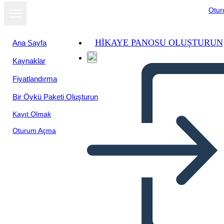
Otu
HIKAYE PANOSU OLUŞTURUN
Ana Sayfa
Kaynaklar
Fiyatlandırma
Bir Öykü Paketi Oluşturun
Kayıt Olmak
Oturum Açma