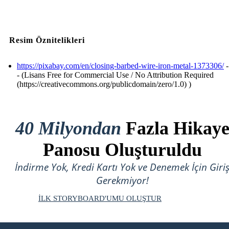
Resim Öznitelikleri
https://pixabay.com/en/closing-barbed-wire-iron-metal-1373306/
-
- (Lisans Free for Commercial Use / No Attribution Required
(https://creativecommons.org/publicdomain/zero/1.0) )
40 Milyondan
Fazla Hikay
Panosu Oluşturuldu
İndirme Yok, Kredi Kartı Yok ve Denemek İçin Giri
Gerekmiyor!
İLK STORYBOARD'UMU OLUŞTUR