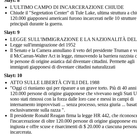
Slayt: 8
L'ULTIMO CAMPO DI INCARCERAZIONE CHIUDE
Chiude il "Segretation Center" di Tule Lake, ultima struttura a chi
120.000 giapponesi americani furono incarcerati nelle 10 strutture
principali durante la guerra.
Slayt: 9
LEGGE SULL'IMMIGRAZIONE E LA NAZIONALITÀ DEL 
Legge sull'immigrazione del 1952
Il Senato e la Camera annullano il veto del presidente Truman e v
il McCarran-Walter Act in legge, rimuovendo la barriera razzista 
le persone di origine asiatica dal diventare cittadini. Permette agli
immigrati giapponesi di diventare cittadini naturalizzati
Slayt: 10
ATTO SULLE LIBERTÀ CIVILI DEL 1988
"Oggi ci riuniamo qui per riparare a un grave torto. Più di 40 anni f
120.000 persone di origine giapponese che vivevano negli Stati U
sono stati rimossi con la forza dalle loro case e messi in campi di
internamento improvvisati ... senza processo, senza giuria ... basat
esclusivamente sulla razza ".
Il presidente Ronald Reagan firma la legge HR 442, che riconosc
l'incarcerazione di oltre 120.000 persone di origine giapponese er
ingiusta e offre scuse e risarcimenti di $ 20.000 a ciascuna person
incarcerata.