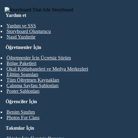
Yardım et
Yardım ve SSS
Storyboard Oluşturucu
Nasıl Yazdırılır
Öğretmenler İçin
Öğretmenler İçin Ücretsiz Sürüm
Bölge Paketleri
Okul Kütüphaneleri ve Medya Merkezleri
Eğitim Seansları
Tüm Öğretmen Kaynakları
Çalışma Sayfası Şablonları
Poster Şablonları
Öğrenciler İçin
Benim Sınıfım
Photos For Class
Takımlar İçin