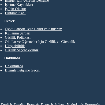
Ekipler İçin Ücretsiz Deneme
İşletme Kaynakları
İş İçin Oluştur
Ekibime Katıl
İlkeler
Öykü Panosu Telif Hakkı ve Kullanım
Kullanım Şartları
Gizlilik Politikası
Okullar ve Öğrenciler İçin Gizlilik ve Güvenlik
Ulaşılabilirlik
Gizlilik Seçenekleriniz
Hakkında
Hakkımızda
Bizimle İletişime Geçin
English
Español
Français
Deutsch
Italiana
Nederlands
Português