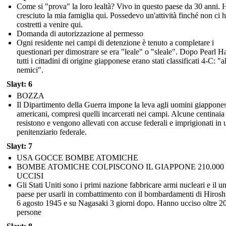
Come si "prova" la loro lealtà? Vivo in questo paese da 30 anni. 
cresciuto la mia famiglia qui. Possedevo un'attività finché non ci
costretti a venire qui.
Domanda di autorizzazione al permesso
Ogni residente nei campi di detenzione è tenuto a completare i
questionari per dimostrare se era "leale" o "sleale". Dopo Pearl H
tutti i cittadini di origine giapponese erano stati classificati 4-C: "a
nemici".
Slayt: 6
BOZZA
Il Dipartimento della Guerra impone la leva agli uomini giappones
americani, compresi quelli incarcerati nei campi. Alcune centinaia
resistono e vengono allevati con accuse federali e imprigionati in 
penitenziario federale.
Slayt: 7
USA GOCCE BOMBE ATOMICHE
BOMBE ATOMICHE COLPISCONO IL GIAPPONE 210.000
UCCISI
Gli Stati Uniti sono i primi nazione fabbricare armi nucleari e il u
paese per usarli in combattimento con il bombardamenti di Hirosh
6 agosto 1945 e su Nagasaki 3 giorni dopo. Hanno ucciso oltre 2
persone