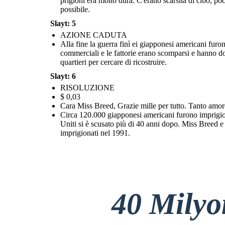
prigioni era molto dura. C'erano scarsità di cibo, poch
Circa 120.000 giapponesi americani furono imprigionati per mano del
governo degli Stati Uniti. Hanno perso la casa, i mezzi di sussistenza e la
possibile.
libertà per anni. Il governo degli Stati Uniti si è scusato più di 40 anni
dopo. Miss Breed e Katherine rimasero amiche. Clara Breed è stata
onorata come ospite come una riunione di giapponesi americani che
Slayt: 5
erano stati imprigionati nel 1991.
AZIONE CADUTA
Alla fine la guerra finì ei giapponesi americani furon
commerciali e le fattorie erano scomparsi e hanno dov
quartieri per cercare di ricostruire.
Slayt: 6
RISOLUZIONE
$ 0,03
Cara Miss Breed, Grazie mille per tutto. Tanto amor
Circa 120.000 giapponesi americani furono imprigiona
Uniti si è scusato più di 40 anni dopo. Miss Breed 
imprigionati nel 1991.
40 Mily