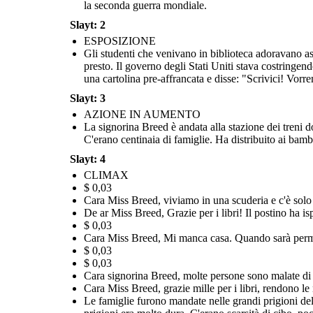
la seconda guerra mondiale.
Slayt: 2
ESPOSIZIONE
Gli studenti che venivano in biblioteca adoravano asc
La signorina Breed è andata alla stazione dei treni dove le
presto. Il governo degli Stati Uniti stava costringen
Alla fine la guerra finì ei giapponesi americani furono rilasciati dai
famiglie giapponesi americane erano state costrette a
Circa 120.000 giapponesi americani furono imprig
campi di prigionia. Molti non sapevano dove andare. Le loro case, i
trasferirsi nei campi di prigionia e non potevano credere ai
governo degli Stati Uniti. Hanno perso la casa, i mez
una cartolina pre-affrancata e disse: "Scrivici! Vorr
mezzi di sussistenza, i negozi, le attività commerciali e le fattorie
libertà per anni. Il governo degli Stati Uniti si è s
suoi occhi! C'erano centinaia di famiglie. Ha distribuito ai
dopo. Miss Breed e Katherine rimasero amiche. C
erano scomparsi e hanno dovuto affrontare molto razzismo. Alcuni si
bambini altre cartoline affrancate e indirizzate. "Scrivimi se
onorata come ospite come una riunione di giappo
sono trasferiti per cercare di ricominciare da capo, altri sono tornati
hai bisogno di qualcosa!"
erano stati imprigionati nel 199
Slayt: 3
nei loro vecchi quartieri per cercare di ricostruire.
AZIONE IN AUMENTO
La signorina Breed è andata alla stazione dei treni d
RISOLUZIONE
C'erano centinaia di famiglie. Ha distribuito ai bambi
Slayt: 4
$
0,03
CLIMAX
Cara Miss Breed,
Gr
azi
e
mill
e p
er tutt
o.
T
ant
o
a
m
or
e,
K
at
h
erin
e
$ 0,03
Cara Miss Breed, viviamo in una scuderia e c'è solo u
De ar Miss Breed, Grazie per i libri! Il postino ha is
$ 0,03
Cara Miss Breed, Mi manca casa. Quando sarà perme
$ 0,03
$ 0,03
Cara signorina Breed, molte persone sono malate di par
Cara Miss Breed, grazie mille per i libri, rendono le
Le famiglie furono mandate nelle grandi prigioni dell