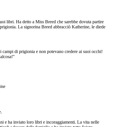
suoi libri. Ha detto a Miss Breed che sarebbe dovuta partire
i prigionia. La signorina Breed abbracciò Katherine, le diede
nei campi di prigionia e non potevano credere ai suoi occhi!
ualcosa!"
uise
e.
 e ha inviato loro libri e incoraggiamenti. La vita nelle