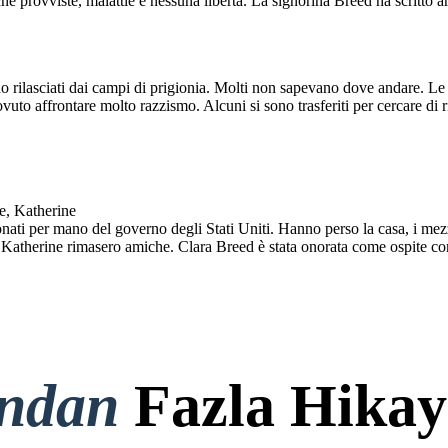
e provviste, malattie e nessuna libertà. La signorina Breed ha scritto arti
o rilasciati dai campi di prigionia. Molti non sapevano dove andare. Le lo
uto affrontare molto razzismo. Alcuni si sono trasferiti per cercare di r
e, Katherine
ti per mano del governo degli Stati Uniti. Hanno perso la casa, i mezzi d
e Katherine rimasero amiche. Clara Breed è stata onorata come ospite co
ondan
Fazla Hikay