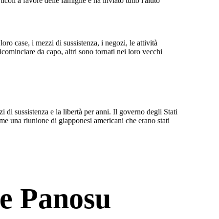
coli a favore delle famiglie e ha inviato tutto l'aiuto
ro case, i mezzi di sussistenza, i negozi, le attività
icominciare da capo, altri sono tornati nei loro vecchi
i sussistenza e la libertà per anni. Il governo degli Stati
me una riunione di giapponesi americani che erano stati
e Panosu