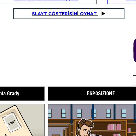
SLAYT GÖSTERİSİNİ OYNAT
AZIONE IN AUMENTO
hia Grady
ESPOSIZIONE
$ 0,03