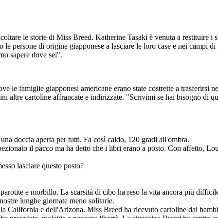
oltare le storie di Miss Breed. Katherine Tasaki è venuta a restituire i 
do le persone di origine giapponese a lasciare le loro case e nei campi d
ionati per mano del
zi di sussistenza e la
emo sapere dove sei".
cusato più di 40 anni
lara Breed è stata
nesi americani che
1.
ove le famiglie giapponesi americane erano state costrette a trasferirsi 
ni altre cartoline affrancate e indirizzate. "Scrivimi se hai bisogno di q
na doccia aperta per tutti. Fa così caldo, 120 gradi all'ombra.
pezionato il pacco ma ha detto che i libri erano a posto. Con affetto, Lo
sso lasciare questo posto?
otite e morbillo. La scarsità di cibo ha reso la vita ancora più difficil
 nostre lunghe giornate meno solitarie.
a California e dell'Arizona. Miss Breed ha ricevuto cartoline dai bambini