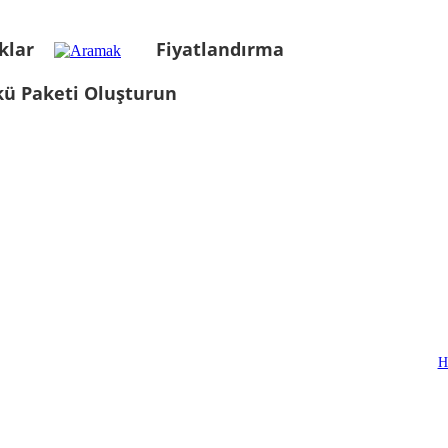
klar
Fiyatlandırma
kü Paketi Oluşturun
H