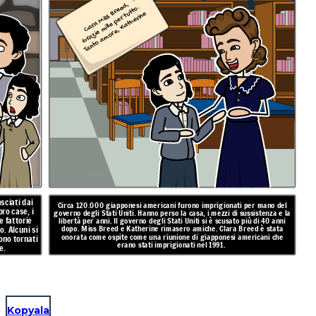
Cara Miss Breed,
Gr
a
zi
e
mill
e
p
er t
utt
o.
T
a
nt
o
a
m
or
e,
K
at
h
eri
n
e
asciati dai
Circa 120.000 giapponesi americani furono imprigionati per mano del
ro case, i
governo degli Stati Uniti. Hanno perso la casa, i mezzi di sussistenza e la
e fattorie
libertà per anni. Il governo degli Stati Uniti si è scusato più di 40 anni
dopo. Miss Breed e Katherine rimasero amiche. Clara Breed è stata
. Alcuni si
onorata come ospite come una riunione di giapponesi americani che
sono tornati
erano stati imprigionati nel 1991.
e.
Kopyala