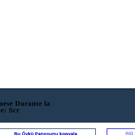
nese Durante la
e: Scr
Bu Öykü Panosunu kopyala
BİR