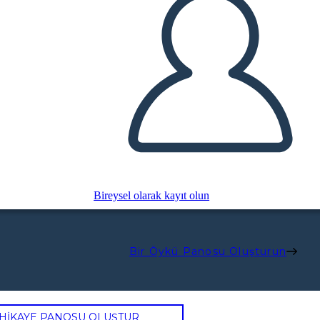
Bireysel olarak kayıt olun
Bir Öykü Panosu Oluşturun
 HİKAYE PANOSU OLUŞTUR