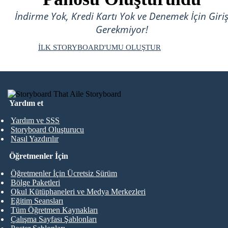
İndirme Yok, Kredi Kartı Yok ve Denemek İçin Giri
Gerekmiyor!
İLK STORYBOARD'UMU OLUŞTUR
Yardım et
Yardım ve SSS
Storyboard Oluşturucu
Nasıl Yazdırılır
Öğretmenler İçin
Öğretmenler İçin Ücretsiz Sürüm
Bölge Paketleri
Okul Kütüphaneleri ve Medya Merkezleri
Eğitim Seansları
Tüm Öğretmen Kaynakları
Çalışma Sayfası Şablonları