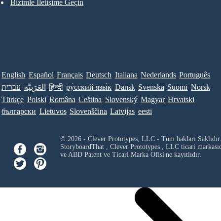
Bizimle İletişime Geçin
English
Español
Français
Deutsch
Italiana
Nederlands
Português
עברית
العَرَبِيَّة
हिन्दी
ру́сский язы́к
Dansk
Svenska
Suomi
Norsk
Türkçe
Polski
Româna
Ceština
Slovenský
Magyar
Hrvatski
български
Lietuvos
Slovenščina
Latvijas
eesti
© 2026 - Clever Prototypes, LLC - Tüm hakları Saklıdır
StoryboardThat ,
Clever Prototypes , LLC
ticari markası
ve ABD Patent ve Ticari Marka Ofisi'ne kayıtlıdır.