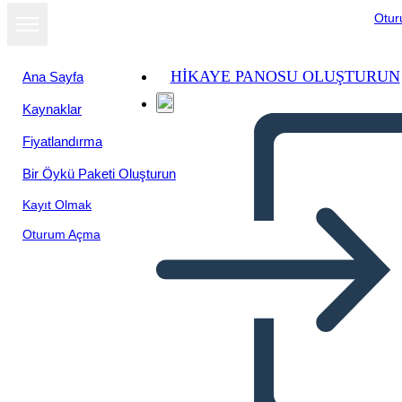
Otu
HIKAYE PANOSU OLUŞTURUN
Ana Sayfa
Kaynaklar
Slayt gösterisi
Fiyatlandırma
olarak
görüntüle
Bir Öykü Paketi Oluşturun
Kayıt Olmak
Oturum Açma