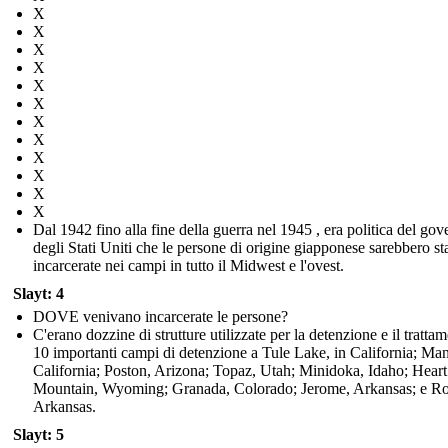
X
X
X
X
X
X
X
X
X
X
X
X
Dal 1942 fino alla fine della guerra nel 1945 , era politica del gov
degli Stati Uniti che le persone di origine giapponese sarebbero st
incarcerate nei campi in tutto il Midwest e l'ovest.
Slayt: 4
DOVE venivano incarcerate le persone?
C'erano dozzine di strutture utilizzate per la detenzione e il tratta
10 importanti campi di detenzione a Tule Lake, in California; Ma
California; Poston, Arizona; Topaz, Utah; Minidoka, Idaho; Heart
Mountain, Wyoming; Granada, Colorado; Jerome, Arkansas; e R
Arkansas.
Slayt: 5