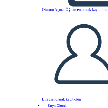
Oturum Açma
Öğretmen olarak kayıt olun
Incarcerazione dei giapponesi
americani durante le 5W
della seconda guerra
Bu Öykü Panosunu kopyala
BİR HİKAYE PANOSU OLUŞTUR
SLAYT GÖSTERİSİNİ OYNAT
BENİ OKU
Bireysel olarak kayıt olun
Kayıt Olmak