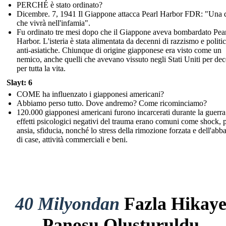
PERCHÉ è stato ordinato?
Dicembre. 7, 1941 Il Giappone attacca Pearl Harbor FDR: "Una 
che vivrà nell'infamia".
Fu ordinato tre mesi dopo che il Giappone aveva bombardato Pea
Harbor. L'isteria è stata alimentata da decenni di razzismo e politi
anti-asiatiche. Chiunque di origine giapponese era visto come un
nemico, anche quelli che avevano vissuto negli Stati Uniti per de
per tutta la vita.
Slayt: 6
COME ha influenzato i giapponesi americani?
Abbiamo perso tutto. Dove andremo? Come ricominciamo?
120.000 giapponesi americani furono incarcerati durante la guerra
effetti psicologici negativi del trauma erano comuni come shock, 
ansia, sfiducia, nonché lo stress della rimozione forzata e dell'ab
di case, attività commerciali e beni.
40 Milyondan
Fazla Hikay
Panosu Oluşturuldu