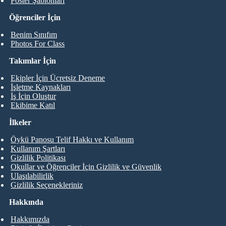
Poster Şablonları
Öğrenciler İçin
Benim Sınıfım
Photos For Class
Takımlar İçin
Ekipler İçin Ücretsiz Deneme
İşletme Kaynakları
İş İçin Oluştur
Ekibime Katıl
İlkeler
Öykü Panosu Telif Hakkı ve Kullanım
Kullanım Şartları
Gizlilik Politikası
Okullar ve Öğrenciler İçin Gizlilik ve Güvenlik
Ulaşılabilirlik
Gizlilik Seçenekleriniz
Hakkında
Hakkımızda