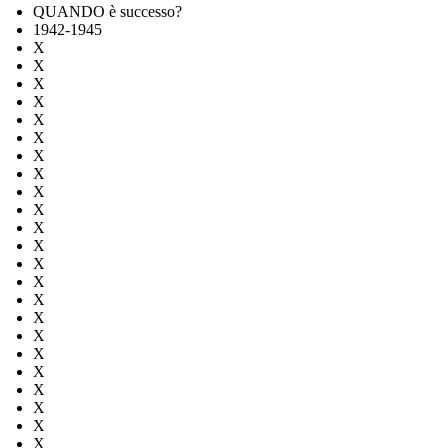
QUANDO è successo?
1942-1945
X
X
X
X
X
X
X
X
X
X
X
X
X
X
X
X
X
X
X
X
X
X
X