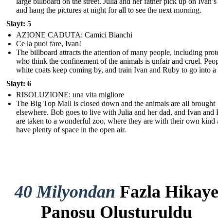
large billboard on the street. Julia and her father pick up on Ivan’s
and hang the pictures at night for all to see the next morning.
Slayt: 5
AZIONE CADUTA: Camici Bianchi
Ce la puoi fare, Ivan!
The billboard attracts the attention of many people, including prot
who think the confinement of the animals is unfair and cruel. Peop
white coats keep coming by, and train Ivan and Ruby to go into a
Slayt: 6
RISOLUZIONE: una vita migliore
The Big Top Mall is closed down and the animals are all brought
elsewhere. Bob goes to live with Julia and her dad, and Ivan and
are taken to a wonderful zoo, where they are with their own kind
have plenty of space in the open air.
40 Milyondan
Fazla Hikay
Panosu Oluşturuldu