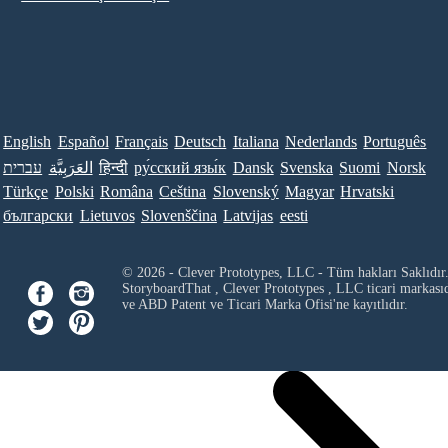
English
Español
Français
Deutsch
Italiana
Nederlands
Português
עברית
العَرَبِيَّة
हिन्दी
ру́сский язы́к
Dansk
Svenska
Suomi
Norsk
Türkçe
Polski
Româna
Ceština
Slovenský
Magyar
Hrvatski
български
Lietuvos
Slovenščina
Latvijas
eesti
© 2026 - Clever Prototypes, LLC - Tüm hakları Saklıdır
StoryboardThat ,
Clever Prototypes , LLC
ticari markası
ve ABD Patent ve Ticari Marka Ofisi'ne kayıtlıdır.