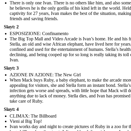
There is only one Ivan. There is no others like him, and also som
he believes he is the only gorilla of his kind left in the world. Held
captivity for 27 years, Ivan makes the best of the situation, makin
friends and saving friends.
Slayt: 2
ESPOSIZIONE: Confinamento
The Big Top Mall and Video Arcade is Ivan’s home. He and his f
Stella, an old and wise African elephant, have lived here for years
confined and used for the entertainment of humans. Stella’s health
declining, and being cooped up for so long is really taking its toll
Ivan.
Slayt: 3
AZIONE IN AZIONE: The New Girl
When Mack buys Ruby, a baby elephant, to make the arcade mor
appealing for visitors, she and Stella form an instant bond. Stella’s
infection gets worse and spreads, with little hope that Mack will d
anything due to lack of money. Stella dies, and Ivan has promised
take care of Ruby.
Slayt: 4
CLIMAX: The Billboard
Vieni al Big Top!
Ivan works day and night to create pictures of Ruby in a zoo for t