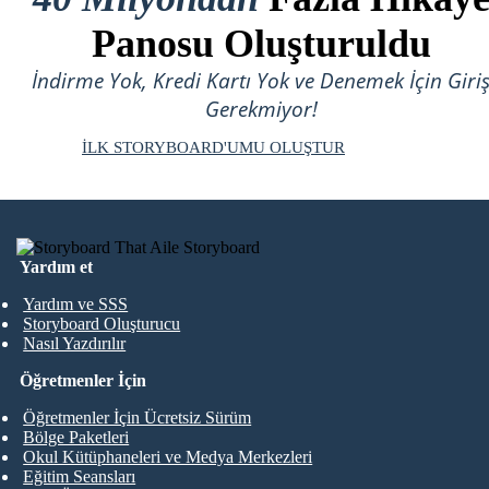
Panosu Oluşturuldu
İndirme Yok, Kredi Kartı Yok ve Denemek İçin Giri
Gerekmiyor!
İLK STORYBOARD'UMU OLUŞTUR
Yardım et
Yardım ve SSS
Storyboard Oluşturucu
Nasıl Yazdırılır
Öğretmenler İçin
Öğretmenler İçin Ücretsiz Sürüm
Bölge Paketleri
Okul Kütüphaneleri ve Medya Merkezleri
Eğitim Seansları