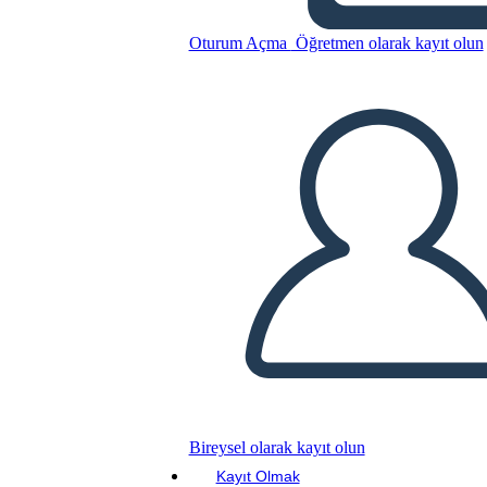
L'epopea di Gilgamesh
Oturum Açma
Öğretmen olarak kayıt olun
Bu Öykü Panosunu kopyala
BİR HİKAYE PANOSU OLUŞTUR
SLAYT GÖSTERİSİNİ OYNAT
BENİ OKU
Bireysel olarak kayıt olun
Kayıt Olmak