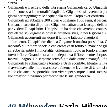
eterna.
Gilgamesh e il segreto della vita eterna Gilgamesh cercò Utnapish
cui fu concessa l'immortalità dagli dei. Gilgamesh si avventurò pe
giorni per raggiungere le acque della morte. Dopo aver costretto
Gilgamesh ad abbattere 300 alberi e costruire 1000 remi, il barcai
Urshanabi accettò di portare Gilgamesh attraverso le acque della 
per vedere Utnapishtim. Utnapishtim ha detto che avrebbe conces
vita eterna se Gilgamesh potesse rimanere sveglio per 6 giorni e 7 
Gilgamesh acconsentì ma dopo il lungo e faticoso viaggio si
addormentò. Utnapishtim diede a Gilgamesh un'altra possibilità. G
raccontò di un fiore speciale che cresceva in fondo al mare che gli
avrebbe garantito l'immortalità. Gilgamesh nuotò in fondo al mare
trovò il fiore. Quando era a terra, deponeva il fiore mentre si ripo
faceva il bagno. Un serpente scivolò giù dalle dune e mangiò il fi
Gilgamesh fu schiacciato e tornato a Uruk sconfitto. Mentre Gil
si avvicinava alle mura massicce e finemente lavorate di Uruk, si 
conto che anche se potrebbe non vivere per sempre, i suoi successi
sue creazioni vivranno per raccontare la sua grandezza.
40 Milyondan
Fazla Hikay