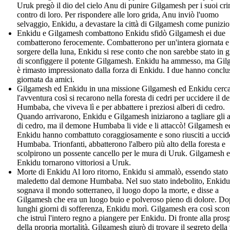
Uruk pregò il dio del cielo Anu di punire Gilgamesh per i suoi cri
contro di loro. Per rispondere alle loro grida, Anu inviò l'uomo
selvaggio, Enkidu, a devastare la città di Gilgamesh come punizio
Enkidu e Gilgamesh combattono Enkidu sfidò Gilgamesh ei due
combatterono ferocemente. Combatterono per un'intera giornata e
sorgere della luna, Enkidu si rese conto che non sarebbe stato in 
di sconfiggere il potente Gilgamesh. Enkidu ha ammesso, ma Gi
è rimasto impressionato dalla forza di Enkidu. I due hanno conclu
giornata da amici.
Gilgamesh ed Enkidu in una missione Gilgamesh ed Enkidu cerc
l'avventura così si recarono nella foresta di cedri per uccidere il 
Humbaba, che viveva lì e per abbattere i preziosi alberi di cedro.
Quando arrivarono, Enkidu e Gilgamesh iniziarono a tagliare gli a
di cedro, ma il demone Humbaba li vide e li attaccò! Gilgamesh e
Enkidu hanno combattuto coraggiosamente e sono riusciti a uccid
Humbaba. Trionfanti, abbatterono l'albero più alto della foresta e
scolpirono un possente cancello per le mura di Uruk. Gilgamesh 
Enkidu tornarono vittoriosi a Uruk.
Morte di Enkidu Al loro ritorno, Enkidu si ammalò, essendo stato
maledetto dal demone Humbaba. Nel suo stato indebolito, Enkidu
sognava il mondo sotterraneo, il luogo dopo la morte, e disse a
Gilgamesh che era un luogo buio e polveroso pieno di dolore. D
lunghi giorni di sofferenza, Enkidu morì. Gilgamesh era così scon
che istruì l'intero regno a piangere per Enkidu. Di fronte alla prosp
della propria mortalità, Gilgamesh giurò di trovare il segreto della 