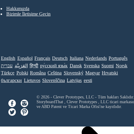
Hakkımızda
Bizimle İletişime Geçin
English
Español
Français
Deutsch
Italiana
Nederlands
Português
עברית
العَرَبِيَّة
हिन्दी
ру́сский язы́к
Dansk
Svenska
Suomi
Norsk
Türkçe
Polski
Româna
Ceština
Slovenský
Magyar
Hrvatski
български
Lietuvos
Slovenščina
Latvijas
eesti
© 2026 - Clever Prototypes, LLC - Tüm hakları Saklıdır
StoryboardThat ,
Clever Prototypes , LLC
ticari markası
ve ABD Patent ve Ticari Marka Ofisi'ne kayıtlıdır.