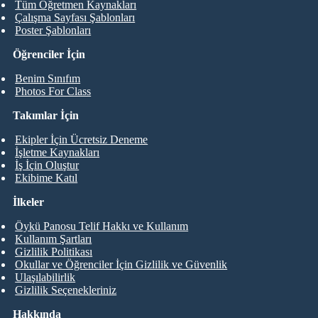
Tüm Öğretmen Kaynakları
Çalışma Sayfası Şablonları
Poster Şablonları
Öğrenciler İçin
Benim Sınıfım
Photos For Class
Takımlar İçin
Ekipler İçin Ücretsiz Deneme
İşletme Kaynakları
İş İçin Oluştur
Ekibime Katıl
İlkeler
Öykü Panosu Telif Hakkı ve Kullanım
Kullanım Şartları
Gizlilik Politikası
Okullar ve Öğrenciler İçin Gizlilik ve Güvenlik
Ulaşılabilirlik
Gizlilik Seçenekleriniz
Hakkında