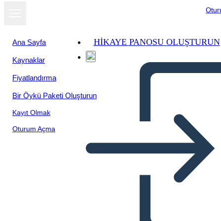
Otu
HIKAYE PANOSU OLUŞTURUN
Ana Sayfa
Kaynaklar
Fiyatlandırma
Bir Öykü Paketi Oluşturun
Kayıt Olmak
Oturum Açma