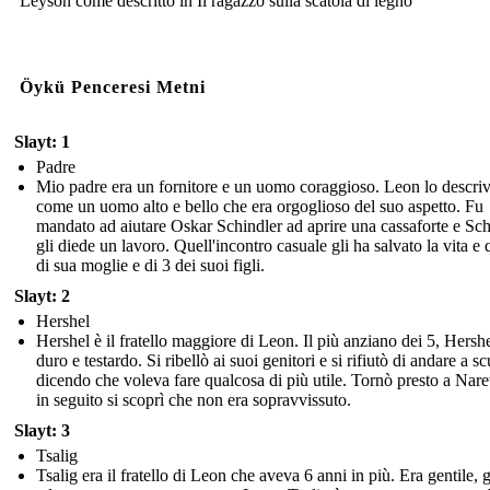
Leyson come descritto in Il ragazzo sulla scatola di legno
Öykü Penceresi Metni
Slayt: 1
Padre
Mio padre era un fornitore e un uomo coraggioso. Leon lo descri
come un uomo alto e bello che era orgoglioso del suo aspetto. Fu
mandato ad aiutare Oskar Schindler ad aprire una cassaforte e Sch
gli diede un lavoro. Quell'incontro casuale gli ha salvato la vita e 
di sua moglie e di 3 dei suoi figli.
Slayt: 2
Hershel
Hershel è il fratello maggiore di Leon. Il più anziano dei 5, Hershe
duro e testardo. Si ribellò ai suoi genitori e si rifiutò di andare a sc
dicendo che voleva fare qualcosa di più utile. Tornò presto a Nar
in seguito si scoprì che non era sopravvissuto.
Slayt: 3
Tsalig
Tsalig era il fratello di Leon che aveva 6 anni in più. Era gentile, g