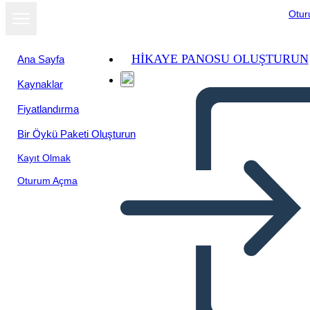
Otu
HIKAYE PANOSU OLUŞTURUN
Ana Sayfa
Kaynaklar
Fiyatlandırma
Bir Öykü Paketi Oluşturun
Kayıt Olmak
Oturum Açma
La Famiglia Leyson