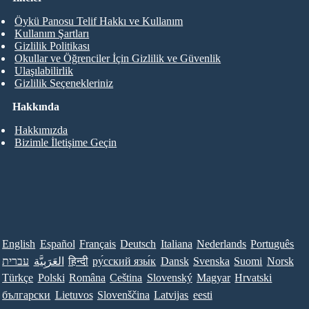
Öykü Panosu Telif Hakkı ve Kullanım
Kullanım Şartları
Gizlilik Politikası
Okullar ve Öğrenciler İçin Gizlilik ve Güvenlik
Ulaşılabilirlik
Gizlilik Seçenekleriniz
Hakkında
Hakkımızda
Bizimle İletişime Geçin
English
Español
Français
Deutsch
Italiana
Nederlands
Português
עברית
العَرَبِيَّة
हिन्दी
ру́сский язы́к
Dansk
Svenska
Suomi
Norsk
Türkçe
Polski
Româna
Ceština
Slovenský
Magyar
Hrvatski
български
Lietuvos
Slovenščina
Latvijas
eesti