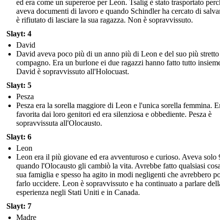
ed era come un supereroe per Leon. Tsalig è stato trasportato per
aveva documenti di lavoro e quando Schindler ha cercato di salvar
è rifiutato di lasciare la sua ragazza. Non è sopravvissuto.
Slayt: 4
David
David aveva poco più di un anno più di Leon e del suo più stretto
compagno. Era un burlone ei due ragazzi hanno fatto tutto insiem
David è sopravvissuto all'Holocuast.
Slayt: 5
Pesza
Pesza era la sorella maggiore di Leon e l'unica sorella femmina. E
favorita dai loro genitori ed era silenziosa e obbediente. Pesza è
sopravvissuta all'Olocausto.
Slayt: 6
Leon
Leon era il più giovane ed era avventuroso e curioso. Aveva solo 
quando l'Olocausto gli cambiò la vita. Avrebbe fatto qualsiasi cosa
sua famiglia e spesso ha agito in modi negligenti che avrebbero p
farlo uccidere. Leon è sopravvissuto e ha continuato a parlare dell
esperienza negli Stati Uniti e in Canada.
Slayt: 7
Madre