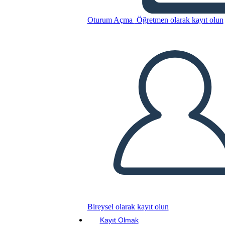
Oturum Açma
Öğretmen olarak kayıt olun
Bu Öykü Panosunu kopyala
BİR HİKAYE PANOSU OLUŞTUR
SLAYT GÖSTERİSİNİ OYNAT
BENİ OKU
Bireysel olarak kayıt olun
Kayıt Olmak