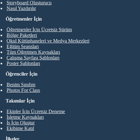
Storyboard Oluşturucu
Nasıl Yazdırılır
Öğretmenler İçin
Öğretmenler İçin Ücretsiz Sürüm
Bölge Paketleri
Okul Kütüphaneleri ve Medya Merkezleri
Eğitim Seansları
Tüm Öğretmen Kaynakları
Çalışma Sayfası Şablonları
Poster Şablonları
Öğrenciler İçin
Benim Sınıfım
Photos For Class
Takımlar İçin
Ekipler İçin Ücretsiz Deneme
İşletme Kaynakları
İş İçin Oluştur
Ekibime Katıl
İlkeler