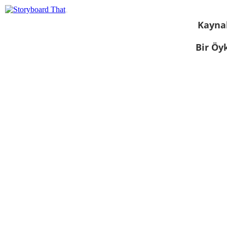
Kayna
Bir Öy