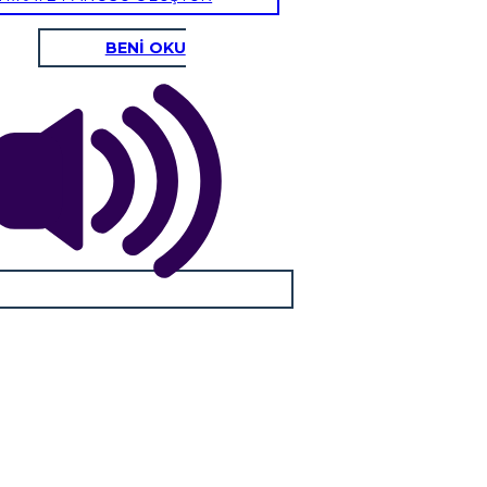
BENİ OKU