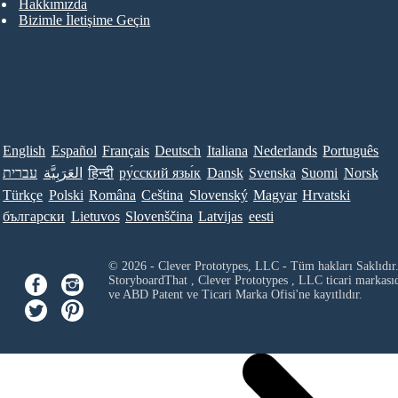
Hakkımızda
Bizimle İletişime Geçin
English
Español
Français
Deutsch
Italiana
Nederlands
Português
עברית
العَرَبِيَّة
हिन्दी
ру́сский язы́к
Dansk
Svenska
Suomi
Norsk
Türkçe
Polski
Româna
Ceština
Slovenský
Magyar
Hrvatski
български
Lietuvos
Slovenščina
Latvijas
eesti
© 2026 - Clever Prototypes, LLC - Tüm hakları Saklıdır
StoryboardThat ,
Clever Prototypes , LLC
ticari markası
ve ABD Patent ve Ticari Marka Ofisi'ne kayıtlıdır.