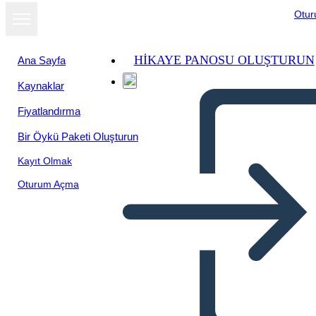
Otu
HIKAYE PANOSU OLUŞTURUN
Ana Sayfa
Kaynaklar
Fiyatlandırma
Bir Öykü Paketi Oluşturun
Kayıt Olmak
Oturum Açma