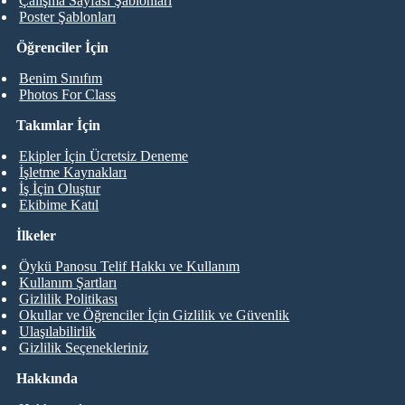
Çalışma Sayfası Şablonları
Poster Şablonları
Öğrenciler İçin
Benim Sınıfım
Photos For Class
Takımlar İçin
Ekipler İçin Ücretsiz Deneme
İşletme Kaynakları
İş İçin Oluştur
Ekibime Katıl
İlkeler
Öykü Panosu Telif Hakkı ve Kullanım
Kullanım Şartları
Gizlilik Politikası
Okullar ve Öğrenciler İçin Gizlilik ve Güvenlik
Ulaşılabilirlik
Gizlilik Seçenekleriniz
Hakkında