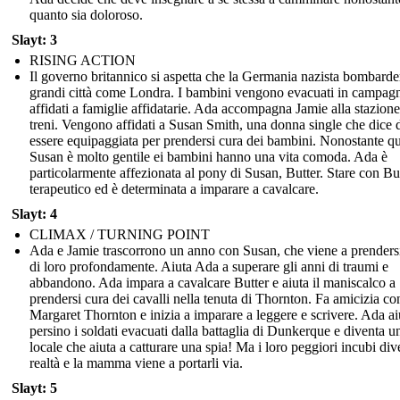
quanto sia doloroso.
Slayt: 3
RISING ACTION
Il governo britannico si aspetta che la Germania nazista bombarde
grandi città come Londra. I bambini vengono evacuati in campag
affidati a famiglie affidatarie. Ada accompagna Jamie alla stazione
treni. Vengono affidati a Susan Smith, una donna single che dice 
essere equipaggiata per prendersi cura dei bambini. Nonostante qu
Susan è molto gentile ei bambini hanno una vita comoda. Ada è
particolarmente affezionata al pony di Susan, Butter. Stare con Bu
terapeutico ed è determinata a imparare a cavalcare.
Slayt: 4
CLIMAX / TURNING POINT
Ada e Jamie trascorrono un anno con Susan, che viene a prenders
di loro profondamente. Aiuta Ada a superare gli anni di traumi e
abbandono. Ada impara a cavalcare Butter e aiuta il maniscalco a
prendersi cura dei cavalli nella tenuta di Thornton. Fa amicizia co
Margaret Thornton e inizia a imparare a leggere e scrivere. Ada ai
persino i soldati evacuati dalla battaglia di Dunkerque e diventa u
locale che aiuta a catturare una spia! Ma i loro peggiori incubi di
realtà e la mamma viene a portarli via.
Slayt: 5