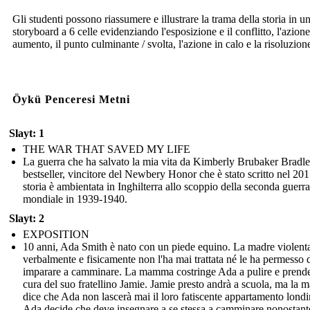
Gli studenti possono riassumere e illustrare la trama della storia in u
storyboard a 6 celle evidenziando l'esposizione e il conflitto, l'azione
aumento, il punto culminante / svolta, l'azione in calo e la risoluzion
Öykü Penceresi Metni
Slayt: 1
THE WAR THAT SAVED MY LIFE
La guerra che ha salvato la mia vita da Kimberly Brubaker Bradl
bestseller, vincitore del Newbery Honor che è stato scritto nel 20
storia è ambientata in Inghilterra allo scoppio della seconda guerra
mondiale in 1939-1940.
Slayt: 2
EXPOSITION
10 anni, Ada Smith è nato con un piede equino. La madre violent
verbalmente e fisicamente non l'ha mai trattata né le ha permesso 
imparare a camminare. La mamma costringe Ada a pulire e prende
cura del suo fratellino Jamie. Jamie presto andrà a scuola, ma la
dice che Ada non lascerà mai il loro fatiscente appartamento londi
Ada decide che deve insegnare a se stessa a camminare nonostant