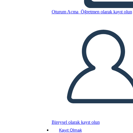
Prima e Dopo
Oturum Açma
Öğretmen olarak kayıt olun
Bu Öykü Panosunu kopyala
BİR HİKAYE PANOSU OLUŞTUR
SLAYT GÖSTERİSİNİ OYNAT
BENİ OKU
Bireysel olarak kayıt olun
Kayıt Olmak