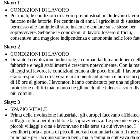
Slayt: 1
CONDIZIONI DI LAVORO
Per molti, le condizioni di lavoro preindustriali includevano lavor
faticoso nelle fattorie. Per centinaia di anni, l'agricoltura di sussis
permesso alle famiglie di stare insieme e contare su se stesse per
sopravvivere. Sebbene le condizioni di lavoro fossero difficili,
consentiva una maggiore indipendenza e autonomia nelle loro fatt
Slayt: 2
CONDIZIONI DI LAVORO
Durante la rivoluzione industriale, la domanda di manodopera nel
fabbriche e negli stabilimenti è cresciuta notevolmente. Con la m
di leggi sul lavoro, le condizioni erano a dir poco brutali. I lavorat
erano responsabili di lavorare in ambienti antigienici e non sicuri 
di 18 ore al giorno. I lavoratori hanno combattuto per una miglior
protezione e diritti man mano che gli incidenti e i decessi sono div
più comuni.
Slayt: 3
SPAZIO VITALE
Prima della rivoluzione industriale, gli europei facevano affidame
sull'agricoltura per il reddito e la sopravvivenza. Le persone vive
piccoli villaggi e città e lavoravano nella terra su cui vivevano. I
venditori porta a porta oi piccoli mercati comunitari erano il mezz
principale per l'acquisizione di beni, ma la famiglia coltivava da so