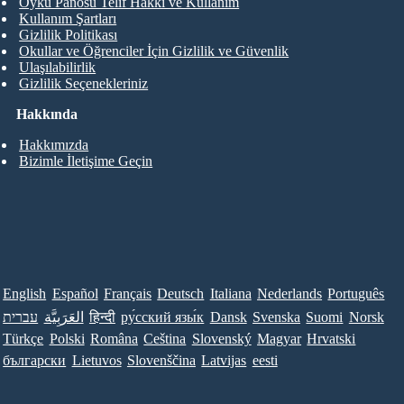
Öykü Panosu Telif Hakkı ve Kullanım
Kullanım Şartları
Gizlilik Politikası
Okullar ve Öğrenciler İçin Gizlilik ve Güvenlik
Ulaşılabilirlik
Gizlilik Seçenekleriniz
Hakkında
Hakkımızda
Bizimle İletişime Geçin
English
Español
Français
Deutsch
Italiana
Nederlands
Português
עברית
العَرَبِيَّة
हिन्दी
ру́сский язы́к
Dansk
Svenska
Suomi
Norsk
Türkçe
Polski
Româna
Ceština
Slovenský
Magyar
Hrvatski
български
Lietuvos
Slovenščina
Latvijas
eesti