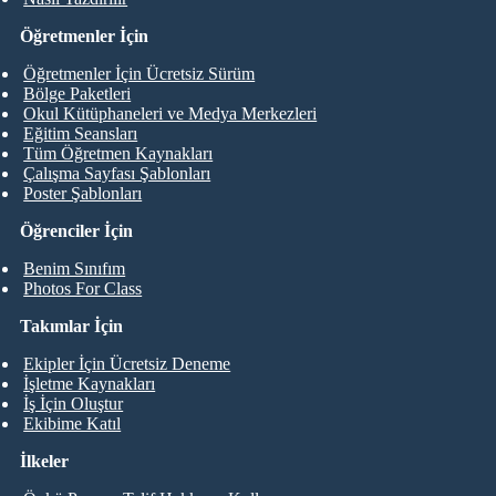
Öğretmenler İçin
Öğretmenler İçin Ücretsiz Sürüm
Bölge Paketleri
Okul Kütüphaneleri ve Medya Merkezleri
Eğitim Seansları
Tüm Öğretmen Kaynakları
Çalışma Sayfası Şablonları
Poster Şablonları
Öğrenciler İçin
Benim Sınıfım
Photos For Class
Takımlar İçin
Ekipler İçin Ücretsiz Deneme
İşletme Kaynakları
İş İçin Oluştur
Ekibime Katıl
İlkeler