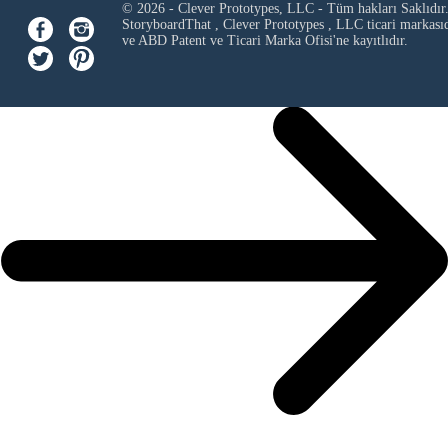
© 2026 - Clever Prototypes, LLC - Tüm hakları Saklıdır
StoryboardThat ,
Clever Prototypes , LLC
ticari markası
ve ABD Patent ve Ticari Marka Ofisi'ne kayıtlıdır.