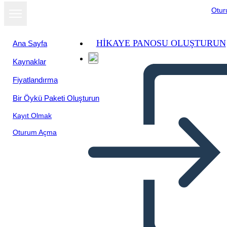
Otu
HIKAYE PANOSU OLUŞTURUN
Ana Sayfa
Kaynaklar
Fiyatlandırma
Bir Öykü Paketi Oluşturun
Kayıt Olmak
Oturum Açma
La Rivoluzione Industriale: