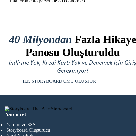
miglioramento personale ed economico.
40 Milyondan
Fazla Hikay
Panosu Oluşturuldu
İndirme Yok, Kredi Kartı Yok ve Denemek İçin Giri
Gerekmiyor!
İLK STORYBOARD'UMU OLUŞTUR
Yardım et
Yardım ve SSS
Storyboard Oluşturucu
Nasıl Yazdırılır