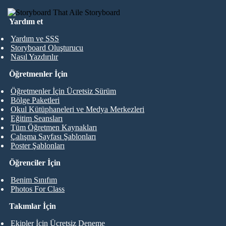
Yardım et
Yardım ve SSS
Storyboard Oluşturucu
Nasıl Yazdırılır
Öğretmenler İçin
Öğretmenler İçin Ücretsiz Sürüm
Bölge Paketleri
Okul Kütüphaneleri ve Medya Merkezleri
Eğitim Seansları
Tüm Öğretmen Kaynakları
Çalışma Sayfası Şablonları
Poster Şablonları
Öğrenciler İçin
Benim Sınıfım
Photos For Class
Takımlar İçin
Ekipler İçin Ücretsiz Deneme