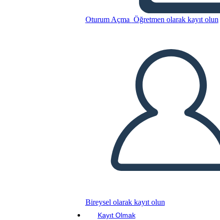
Oturum Açma
Öğretmen olarak kayıt olun
Bu Öykü Panosunu kopyala
BİR HİKAYE PANOSU OLUŞTUR
SLAYT GÖSTERİSİNİ OYNAT
BENİ OKU
Bireysel olarak kayıt olun
Kayıt Olmak