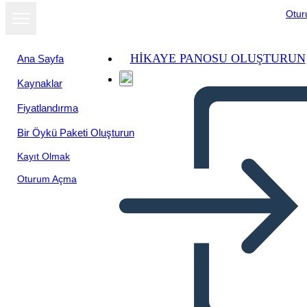
Otu
HIKAYE PANOSU OLUŞTURUN
Ana Sayfa
Kaynaklar
Fiyatlandırma
Bir Öykü Paketi Oluşturun
Kayıt Olmak
Oturum Açma
Leoni: Personaggi