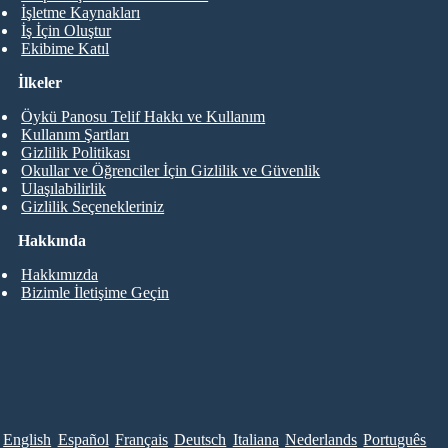
İşletme Kaynakları
İş İçin Oluştur
Ekibime Katıl
İlkeler
Öykü Panosu Telif Hakkı ve Kullanım
Kullanım Şartları
Gizlilik Politikası
Okullar ve Öğrenciler İçin Gizlilik ve Güvenlik
Ulaşılabilirlik
Gizlilik Seçenekleriniz
Hakkında
Hakkımızda
Bizimle İletişime Geçin
English
Español
Français
Deutsch
Italiana
Nederlands
Português