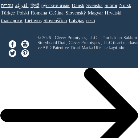
עברית
العَرَبِيَّة
हिन्दी
ру́сский язы́к
Dansk
Svenska
Suomi
Norsk
Türkçe
Polski
Româna
Ceština
Slovenský
Magyar
Hrvatski
български
Lietuvos
Slovenščina
Latvijas
eesti
© 2026 - Clever Prototypes, LLC - Tüm hakları Saklıdır
StoryboardThat ,
Clever Prototypes , LLC
ticari markası
ve ABD Patent ve Ticari Marka Ofisi'ne kayıtlıdır.