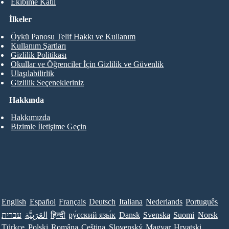
Ekibime Katıl
İlkeler
Öykü Panosu Telif Hakkı ve Kullanım
Kullanım Şartları
Gizlilik Politikası
Okullar ve Öğrenciler İçin Gizlilik ve Güvenlik
Ulaşılabilirlik
Gizlilik Seçenekleriniz
Hakkında
Hakkımızda
Bizimle İletişime Geçin
English
Español
Français
Deutsch
Italiana
Nederlands
Português
עברית
العَرَبِيَّة
हिन्दी
ру́сский язы́к
Dansk
Svenska
Suomi
Norsk
Türkçe
Polski
Româna
Ceština
Slovenský
Magyar
Hrvatski