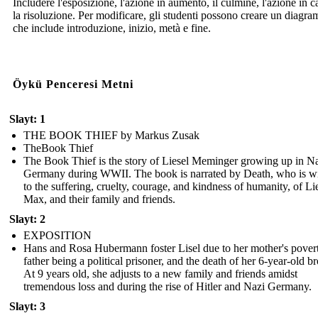
Includere l'esposizione, l'azione in aumento, il culmine, l'azione in c
la risoluzione. Per modificare, gli studenti possono creare un diagr
che include introduzione, inizio, metà e fine.
Öykü Penceresi Metni
Slayt: 1
THE BOOK THIEF by Markus Zusak
TheBook Thief
The Book Thief is the story of Liesel Meminger growing up in N
Germany during WWII. The book is narrated by Death, who is wi
to the suffering, cruelty, courage, and kindness of humanity, of Lie
Max, and their family and friends.
Slayt: 2
EXPOSITION
Hans and Rosa Hubermann foster Lisel due to her mother's povert
father being a political prisoner, and the death of her 6-year-old br
At 9 years old, she adjusts to a new family and friends amidst
tremendous loss and during the rise of Hitler and Nazi Germany.
Slayt: 3