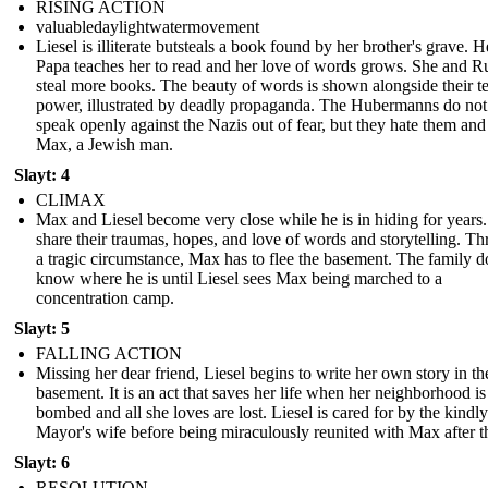
RISING ACTION
valuabledaylightwatermovement
Liesel is illiterate butsteals a book found by her brother's grave. 
Papa teaches her to read and her love of words grows. She and 
steal more books. The beauty of words is shown alongside their te
power, illustrated by deadly propaganda. The Hubermanns do not
speak openly against the Nazis out of fear, but they hate them and
Max, a Jewish man.
Slayt: 4
CLIMAX
Max and Liesel become very close while he is in hiding for years
share their traumas, hopes, and love of words and storytelling. T
a tragic circumstance, Max has to flee the basement. The family d
know where he is until Liesel sees Max being marched to a
concentration camp.
Slayt: 5
FALLING ACTION
Missing her dear friend, Liesel begins to write her own story in th
basement. It is an act that saves her life when her neighborhood is
bombed and all she loves are lost. Liesel is cared for by the kindly
Mayor's wife before being miraculously reunited with Max after t
Slayt: 6
RESOLUTION