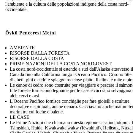
l'ambiente e la cultura delle popolazioni indigene della costa nord-
occidentale.
Öykü Penceresi Metni
AMBIENTE
RISORSE DALLA FORESTA
RISORSE DALLA COSTA
PRIME NAZIONI DELLA COSTA NORD-OVEST
La costa nord-occidentale si estende a sud dall'Alaska attraverso il
Canada fino alla California lungo l'Oceano Pacifico. Ci sono fitte 
di abeti, pini e cedri e spiagge rocciose piatte. Il clima è mite e pi
Le canoe di cedro sono costruite per viaggiare e pescare il salmon
fitte foreste forniscono legname per le case e cacciano selvaggin
alci, cervi e orsi.
L'Oceano Pacifico fornisce conchiglie per fare gioielli e sculture
decorative e spirituali, anche denaro. Cacciavano anche mammifer
marini tra cui foche e balene.
LE CASE
Le Prime Nazioni che chiamano questa regione casa includono : T
Tsimshian, Haida, Kwakwaka'wakw (Kwakiutl), Heiltsuk, Nuxal