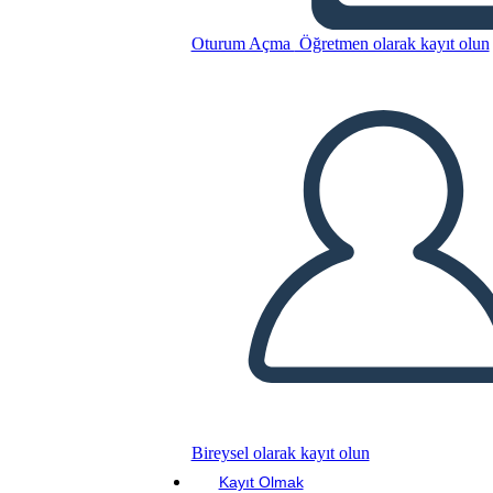
Della Costa Nordoccidentale
Oturum Açma
Öğretmen olarak kayıt olun
Bu Öykü Panosunu kopyala
BİR HİKAYE PANOSU OLUŞTUR
SLAYT GÖSTERİSİNİ OYNAT
BENİ OKU
Bireysel olarak kayıt olun
Kayıt Olmak