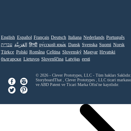
English
Español
Français
Deutsch
Italiana
Nederlands
Português
עברית
العَرَبِيَّة
हिन्दी
ру́сский язы́к
Dansk
Svenska
Suomi
Norsk
Türkçe
Polski
Româna
Ceština
Slovenský
Magyar
Hrvatski
български
Lietuvos
Slovenščina
Latvijas
eesti
© 2026 - Clever Prototypes, LLC - Tüm hakları Saklıdır
StoryboardThat ,
Clever Prototypes , LLC
ticari markası
ve ABD Patent ve Ticari Marka Ofisi'ne kayıtlıdır.