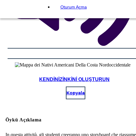
Oturum Açma
KENDINIZINKINI OLUŞTURUN
Kopyala
Öykü Açıklama
In questa attività, gli studenti creeranno uno storyboard che riassume