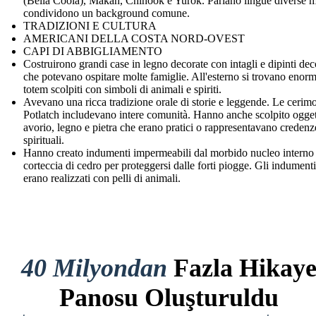
(Bella Coola), Makah, Chinook e Yurok. Parlano lingue diverse 
condividono un background comune.
TRADIZIONI E CULTURA
AMERICANI DELLA COSTA NORD-OVEST
CAPI DI ABBIGLIAMENTO
Costruirono grandi case in legno decorate con intagli e dipinti dec
che potevano ospitare molte famiglie. All'esterno si trovano enorm
totem scolpiti con simboli di animali e spiriti.
Avevano una ricca tradizione orale di storie e leggende. Le cerim
Potlatch includevano intere comunità. Hanno anche scolpito ogget
avorio, legno e pietra che erano pratici o rappresentavano credenz
spirituali.
Hanno creato indumenti impermeabili dal morbido nucleo interno 
corteccia di cedro per proteggersi dalle forti piogge. Gli indumenti
erano realizzati con pelli di animali.
40 Milyondan
Fazla Hikay
Panosu Oluşturuldu