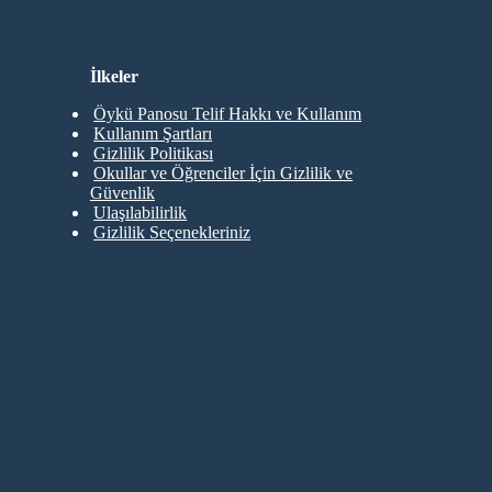
İlkeler
Öykü Panosu Telif Hakkı ve Kullanım
Kullanım Şartları
Gizlilik Politikası
Okullar ve Öğrenciler İçin Gizlilik ve
Güvenlik
Ulaşılabilirlik
Gizlilik Seçenekleriniz