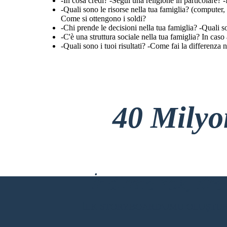
-In cosa credi? -Segui una religione in particolare?
-Quali sono le risorse nella tua famiglia? (compute
Come si ottengono i soldi?
-Chi prende le decisioni nella tua famiglia? -Quali s
-C'è una struttura sociale nella tua famiglia? In cas
-Quali sono i tuoi risultati? -Come fai la differenza n
40 Mily
İndirme Yok, Kre
İLK STORYBOARD'UMU OLUŞTU