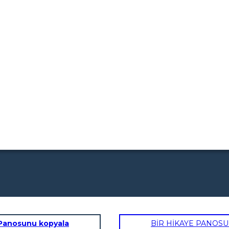
Panosunu kopyala
BİR HİKAYE PANOS