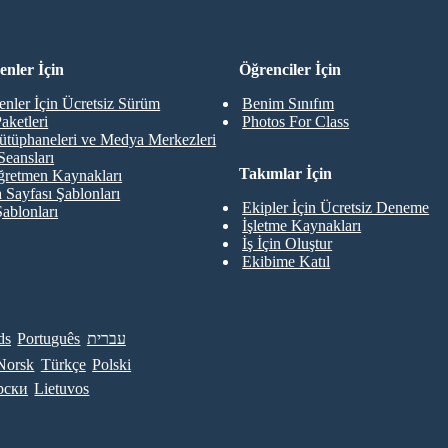
nler İçin
Öğrenciler İçin
nler İçin Ücretsiz Sürüm
Benim Sınıfım
aketleri
Photos For Class
ütüphaneleri ve Medya Merkezleri
Seansları
Takımlar İçin
retmen Kaynakları
 Sayfası Şablonları
Ekipler İçin Ücretsiz Deneme
Şablonları
İşletme Kaynakları
İş İçin Oluştur
Ekibime Katıl
ds
Português
עברית
Norsk
Türkçe
Polski
рски
Lietuvos