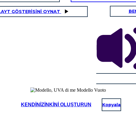
BE
LAYT GÖSTERİSİNİ OYNAT
KENDINIZINKINI OLUŞTURUN
Kopyala