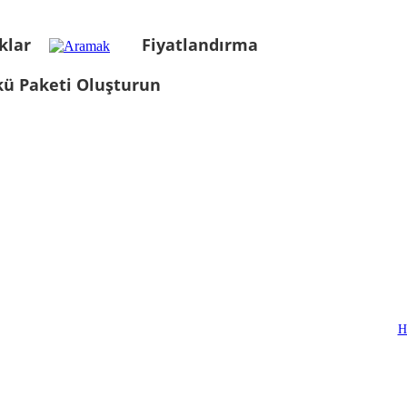
klar
Fiyatlandırma
kü Paketi Oluşturun
H