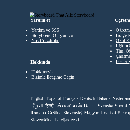
Yardım et
Öğretme
Yardım ve SSS
Öğretme
Storyboard Oluşturucu
Bölge P
Nasıl Yazdırılır
Okul K
Eğitim 
Tüm Öğ
Çalışma
Poster 
Hakkında
Hakkımızda
Bizimle İletişime Geçin
English
Español
Français
Deutsch
Italiana
Nederlan
العَرَبِيَّة
हिन्दी
ру́сский язы́к
Dansk
Svenska
Suomi
Româna
Ceština
Slovenský
Magyar
Hrvatski
бълга
Slovenščina
Latvijas
eesti