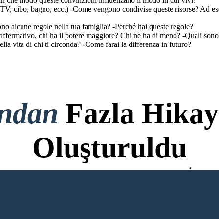
 -In che modo queste convinzioni influenzano il modo in cui vivi?
r, TV, cibo, bagno, ecc.) -Come vengono condivise queste risorse? Ad e
ono alcune regole nella tua famiglia? -Perché hai queste regole?
o affermativo, chi ha il potere maggiore? Chi ne ha di meno? -Quali sono 
ella vita di chi ti circonda? -Come farai la differenza in futuro?
ondan
Fazla Hikay
Oluşturuldu
di Kartı Yok ve Denemek İçin 
R