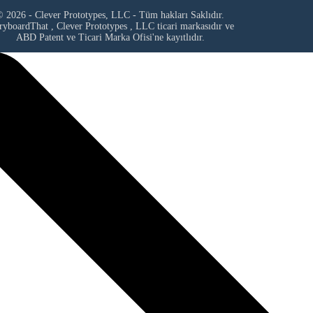
 2026 - Clever Prototypes, LLC - Tüm hakları Saklıdır.
ryboardThat ,
Clever Prototypes , LLC
ticari markasıdır ve
ABD Patent ve Ticari Marka Ofisi'ne kayıtlıdır.