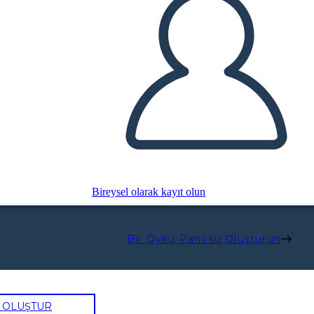
Bireysel olarak kayıt olun
Bir Öykü Panosu Oluşturun
U OLUŞTUR