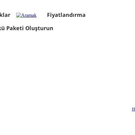
klar
Fiyatlandırma
kü Paketi Oluşturun
H