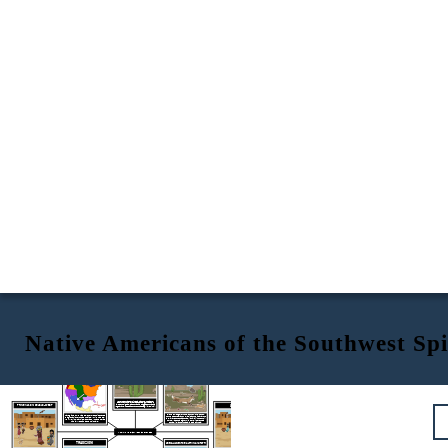
Native Americans of the Southwest Sp
AMBIENTE
POSIZIONE
RISORSE NATURALI
Il sud-ovest ha
LE CASE
PRIME NAZIONI DEL SUD-OVEST
deserti, mesas, canyon e montagne. I deserti hanno temperature estreme di giornate molto calde e notti gelide. C'è pochissima pioggia e pochissima vegetazione. Le estati sono molto calde e gli inverni miti.
La regione culturale
del sud-ovest si estende
dagli stati sud-occidentali dell'Arizona e del
New Mexico, parti del Colorado, Utah e Texas
fino al Messico settentrionale.
Piante come agave, yucca, cactus, fiori di campo. Alcune persone erano nomadi e alcune impararono a coltivare con poca acqua. Gli animali includono il coyote, la pecora bighorn, la lepre, il serpente a sonagli e la lucertola dalla coda di frusta.
NATIVI AMERICANI DEL SUD-OVEST
TRADIZIONI
ABBIGLIAMENTO E ALTRI MANUFATTI