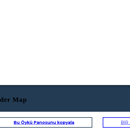
ider Map
Bu Öykü Panosunu kopyala
BİR