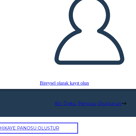
Bireysel olarak kayıt olun
Bir Öykü Panosu Oluşturun
 HİKAYE PANOSU OLUŞTUR