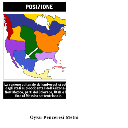
POSIZIONE
I kiva di solito si trovavano
a volte sottoterra, ed e
comunità potevano riunirsi
celebrare
cerimonie religio
Il sud-ovest ha
deserti, mes
deserti hanno temperature e
calde e notti gelide. C'è poch
vegetazione. Le estati sono mol
La regione culturale
del sud-ovest si estende
dagli stati sud-occidentali dell'Arizona e del
New Mexico, parti del Colorado, Utah e Texas
reate your own at Storyboard That
fino al Messico settentrionale.
NATIVI AMERICANI
Create your own at Storyb
Öykü Penceresi Metni