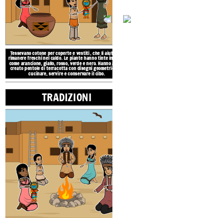
La regione culturale
del sud-ovest si estende
dagli stati sud-occidentali dell'Arizona e del
New Mexico, parti del Colorado, Utah e Texas
fino al Messico settentrionale.
Tessevano cotone per coperte e vestiti
, che li aiutava a
rimanere freschi nel caldo.
Le piante hanno tinte
in colori
come arancione, giallo, rosso, verde e nero.
Hanno anche
NATIVI AMERICANI
creato pentole
di
terracotta
con disegni geometrici
per
cucinare, servire e conservare il cibo.
TRADIZIONI
POSIZ