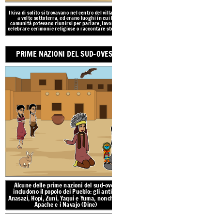
PRIME NAZIONI 
I kiva di solito si trovavano nel centro del villaggio,
a volte sottoterra, ed erano luoghi in cui le
comunità potevano riunirsi per parlare, lavorare,
celebrare
cerimonie religiose o raccontare storie.
.
PRIME NAZIONI DEL SUD-OVEST
La regione culturale
de
dagli stati sud-occident
New Mexico, parti del C
fino al Messico s
TRADI
Alcune delle prime na
AMBI
includono il
popolo dei
Alcune delle prime nazioni del sud-ovest
Anasazi, Hopi, Zuni, Yaq
includono il
popolo dei Pueblo: gli antichi
Anasazi, Hopi, Zuni, Yaqui e Yuma, nonché gli
Apache e i Na
Apache e i Navajo (Dine)