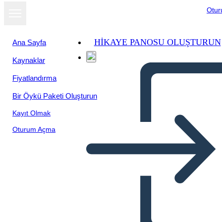
Otu
HIKAYE PANOSU OLUŞTURUN
Ana Sayfa
Kaynaklar
Fiyatlandırma
Bir Öykü Paketi Oluşturun
Kayıt Olmak
Oturum Açma