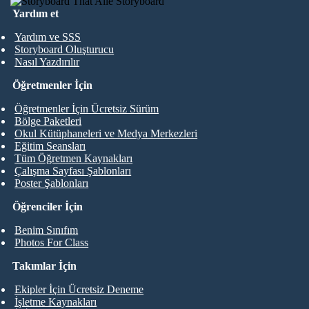
Yardım et
Yardım ve SSS
Storyboard Oluşturucu
Nasıl Yazdırılır
Öğretmenler İçin
Öğretmenler İçin Ücretsiz Sürüm
Bölge Paketleri
Okul Kütüphaneleri ve Medya Merkezleri
Eğitim Seansları
Tüm Öğretmen Kaynakları
Çalışma Sayfası Şablonları
Poster Şablonları
Öğrenciler İçin
Benim Sınıfım
Photos For Class
Takımlar İçin
Ekipler İçin Ücretsiz Deneme
İşletme Kaynakları