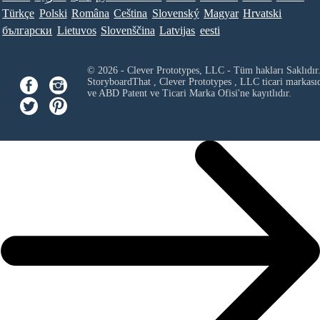
Türkçe
Polski
Româna
Ceština
Slovenský
Magyar
Hrvatski
български
Lietuvos
Slovenščina
Latvijas
eesti
© 2026 - Clever Prototypes, LLC - Tüm hakları Saklıdır
StoryboardThat ,
Clever Prototypes , LLC
ticari markası
ve ABD Patent ve Ticari Marka Ofisi'ne kayıtlıdır.