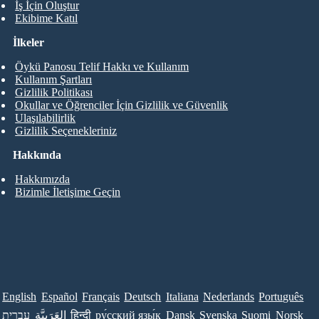
İş İçin Oluştur
Ekibime Katıl
İlkeler
Öykü Panosu Telif Hakkı ve Kullanım
Kullanım Şartları
Gizlilik Politikası
Okullar ve Öğrenciler İçin Gizlilik ve Güvenlik
Ulaşılabilirlik
Gizlilik Seçenekleriniz
Hakkında
Hakkımızda
Bizimle İletişime Geçin
English
Español
Français
Deutsch
Italiana
Nederlands
Português
עברית
العَرَبِيَّة
हिन्दी
ру́сский язы́к
Dansk
Svenska
Suomi
Norsk