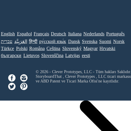
English
Español
Français
Deutsch
Italiana
Nederlands
Português
עברית
العَرَبِيَّة
हिन्दी
ру́сский язы́к
Dansk
Svenska
Suomi
Norsk
Türkçe
Polski
Româna
Ceština
Slovenský
Magyar
Hrvatski
български
Lietuvos
Slovenščina
Latvijas
eesti
© 2026 - Clever Prototypes, LLC - Tüm hakları Saklıdır
StoryboardThat ,
Clever Prototypes , LLC
ticari markası
ve ABD Patent ve Ticari Marka Ofisi'ne kayıtlıdır.