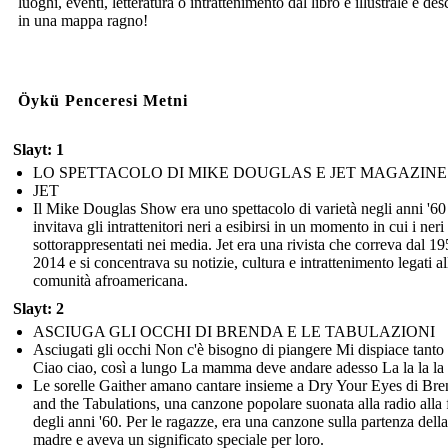
luoghi, eventi, letteratura o intrattenimento dal libro e illustrale e des
in una mappa ragno!
Öykü Penceresi Metni
Slayt: 1
LO SPETTACOLO DI MIKE DOUGLAS E JET MAGAZINE
JET
Il Mike Douglas Show era uno spettacolo di varietà negli anni '60
invitava gli intrattenitori neri a esibirsi in un momento in cui i neri
sottorappresentati nei media. Jet era una rivista che correva dal 19
2014 e si concentrava su notizie, cultura e intrattenimento legati al
comunità afroamericana.
Slayt: 2
ASCIUGA GLI OCCHI DI BRENDA E LE TABULAZIONI
Asciugati gli occhi Non c'è bisogno di piangere Mi dispiace tanto
Ciao ciao, così a lungo La mamma deve andare adesso La la la la 
Le sorelle Gaither amano cantare insieme a Dry Your Eyes di Br
and the Tabulations, una canzone popolare suonata alla radio alla 
degli anni '60. Per le ragazze, era una canzone sulla partenza della
madre e aveva un significato speciale per loro.